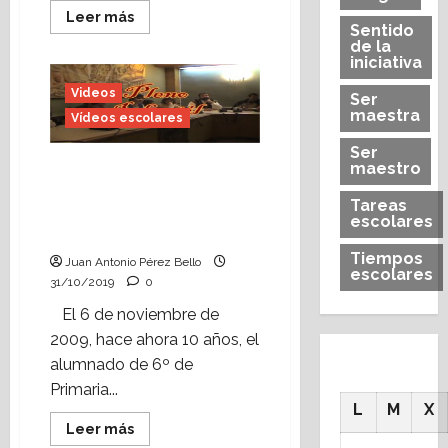
Leer
Leer más
Sentido
más
acerca
de la
de
iniciativa
La
apertura
Videos
Ser
de
una
maestra
Vídeos escolares
cuenta
bancaria
Ser
en
Pleno infantil en el
maestro
el
programa
Ayuntamiento de
«Aprendiendo
Tareas
Alcorisa (noviembre de
a
escolares
emprender»
2009)
Tiempos
Juan Antonio Pérez Bello
escolares
31/10/2019
0
El 6 de noviembre de
2009, hace ahora 10 años, el
alumnado de 6º de
Primaria...
L
M
X
Leer
Leer más
más