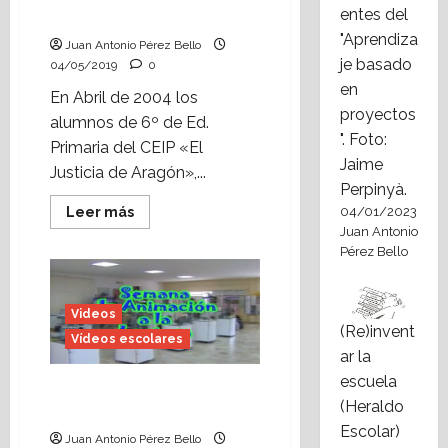
entes del
de Teruel» (Abril, 2004)
"Aprendiza
Juan Antonio Pérez Bello
je basado
04/05/2019
0
en
En Abril de 2004 los
proyectos
alumnos de 6º de Ed.
". Foto:
Primaria del CEIP «El
Jaime
Justicia de Aragón»,...
Perpinyà.
Leer
Leer más
04/01/2023
más
Juan Antonio
acerca
Pérez Bello
de
Vídeo
escolar:
«Pleno
infantil
Videos
en
(Re)invent
la
Vídeos escolares
Diputación
ar la
de
Teruel»
escuela
Vídeo escolar: la Semana
(Abril,
(Heraldo
2004)
del cómic (abril, 1999)
Escolar)
Juan Antonio Pérez Bello