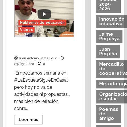
educar
2025-
durante
2026
la
cuarentena.
Innovación
Hablemos de educación
educativa
Videos
Jaime
Perpinyà
La Escuela sigue…en
Juan
casa
Perpiñá
Juan Antonio Pérez Bello
Mercadillo
23/03/2020
0
de
¡Empezamos semana en
cooperativ
#LaEscuelaSigueEnCasa…
Metodologí
pero hoy no va de
actividades ni propuestas…
Organizaci
escolar
más bien de reflexión
sobre...
Poemas
de
amigo
Leer
Leer más
más