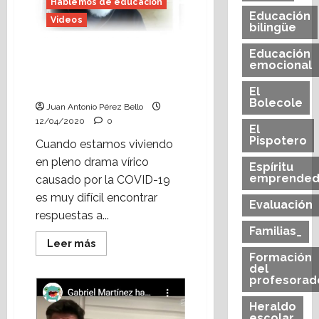
el
Hablemos de educación
confinamiento
Educación
Videos
bilingüe
Educación
Francesco Tonucci y
emocional
cómo educar durante la
cuarentena.
El
Bolecole
Juan Antonio Pérez Bello
12/04/2020
0
El
Pispotero
Cuando estamos viviendo
en pleno drama vírico
Espíritu
emprended
causado por la COVID-19
es muy difícil encontrar
Evaluación
respuestas a...
Familias_
Leer
Leer más
más
Formación
acerca
del
de
profesorad
Francesco
Tonucci
y
Heraldo
cómo
escolar