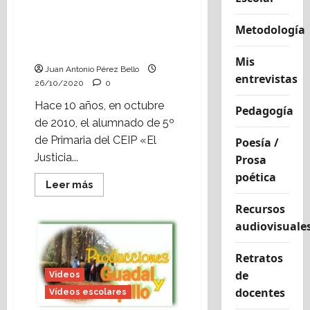
alumnado de Alcorisa
visitó La Alfranca y el
Metodología
Monasterio de Rueda
(octubre, 2010)
Mis
Juan Antonio Pérez Bello
entrevistas
26/10/2020
0
Hace 10 años, en octubre
Pedagogía
de 2010, el alumnado de 5º
de Primaria del CEIP «El
Poesía /
Justicia...
Prosa
poética
Leer
Leer más
más
acerca
Recursos
de
Hace
audiovisuale
10
años
el
Retratos
alumnado
de
de
Videos
Alcorisa
docentes
visitó
Vídeos escolares
La