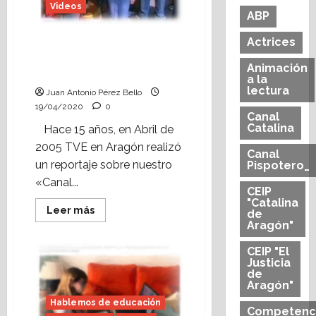
Videos
ABP
Reportaje de TVE sobre
Actrices
«Canal Pispotero» (abril,
Animación
2005).
a la
lectura
Juan Antonio Pérez Bello
19/04/2020
0
Canal
Catalina
Hace 15 años, en Abril de
2005 TVE en Aragón realizó
Canal
un reportaje sobre nuestro
Pispotero_
«Canal...
CEIP
"Catalina
Leer
Leer más
de
más
Aragón"
acerca
de
Reportaje
CEIP "El
de
Justicia
TVE
de
sobre
Aragón"
«Canal
Pispotero»
Hablemos de educación
(abril,
Competenc