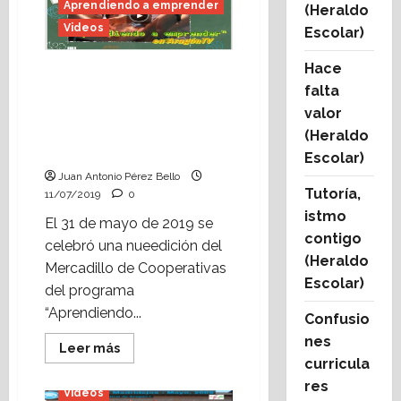
Aprendiendo a emprender
(Heraldo
de
curso
Videos
Escolar)
en
Alcorisa
(septiembre
Hace
Aprendiendo a
de
2009).
falta
emprender: «Cosas de
clase», de Aragón TV,
valor
visita el mercadillo de
(Heraldo
cooperativas de ZGZ.
Escolar)
Juan Antonio Pérez Bello
Tutoría,
11/07/2019
0
istmo
El 31 de mayo de 2019 se
contigo
celebró una nueedición del
(Heraldo
Mercadillo de Cooperativas
Escolar)
del programa
“Aprendiendo...
Confusio
nes
Leer
Leer más
más
curricula
acerca
res
de
Videos
Aprendiendo