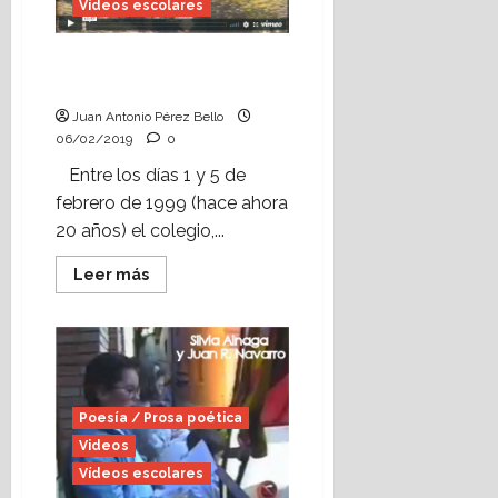
(CEIP
Vídeos escolares
“El
Justicia
de
Vídeo escolar: Día de la
Aragón”,
de
Paz (enero, 1999)
Alcorisa)
Juan Antonio Pérez Bello
06/02/2019
0
Entre los días 1 y 5 de
febrero de 1999 (hace ahora
20 años) el colegio,...
Leer
Leer más
más
acerca
de
Vídeo
escolar:
Día
de
la
Paz
Poesía / Prosa poética
(enero,
1999)
Videos
Vídeos escolares