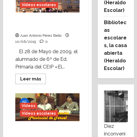
(Heraldo
a
Vídeos escolares
emprender:
Escolar)
«Cosas
de
Vídeo escolar: «Visita a
clase»,
Bibliotec
de
Madridejos» (2009)
Aragón
as
TV,
Juan Antonio Pérez Bello
escolare
visita
el
10/06/2019
0
s, la casa
mercadillo
de
El 28 de Mayo de 2009, el
abierta
cooperativas
alumnado de 6º de Ed.
de
(Heraldo
ZGZ.
Primaria del CEIP «El...
Escolar)
Leer
Leer más
más
acerca
de
Vídeo
escolar:
«Visita
Videos
a
Madridejos»
Vídeos escolares
(2009)
Diez
Vídeo escolar: «Pleno
inconveni
infantil en la Diputación