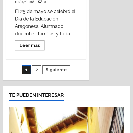
10/07/2018
0
El 25 de mayo se celebró el
Día de la Educación
Aragonesa. Alumnado,
docentes, familias y toda...
Leer
Leer más
más
acerca
de
Día
de
Paginación
1
2
Siguiente
la
Educación
Aragonesa
de
2018
entradas
TE PUEDEN INTERESAR