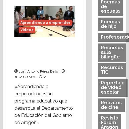
acerca
Poemas
de
de
La
escuela
Escuela
sigue…
en
Poemas
Aprendiendo a emprender
casa
de hijo
Videos
Profesorad
La apertura de una
Recursos
cuenta bancaria en el
aula
bilingüe
programa «Aprendiendo
a emprender»
Recursos
Juan Antonio Pérez Bello
TIC
28/02/2020
0
Reportaje
«Aprendiendo a
de vídeo
escolar
emprender» es un
programa educativo que
Retratos
de cine
desarrolla el Departamento
de Educación del Gobierno
Revista
de Aragón...
Forum
Aragón