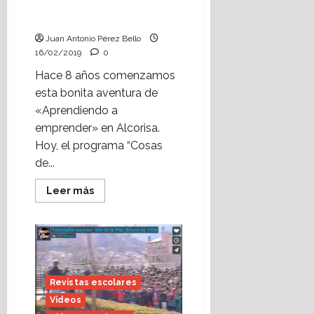
Justicia de Aragón”, de
Alcorisa)
Juan Antonio Pérez Bello
16/02/2019
0
Hace 8 años comenzamos
esta bonita aventura de
«Aprendiendo a
emprender» en Alcorisa.
Hoy, el programa “Cosas
de...
Leer
Leer más
más
acerca
de
Reportaje
de
“Cosas
de
clase”
sobre
Revistas escolares
Aprendiendo
a
Videos
emprender