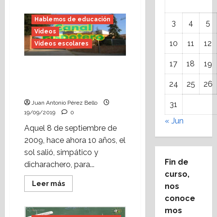
acerca
de
Pleno
Hablemos de educación
3
4
5
infantil
en
Videos
el
10
11
12
Vídeos escolares
Ayuntamiento
de
Alcorisa
17
18
19
(noviembre
Primer día de curso en
de
Alcorisa (septiembre de
2009)
24
25
26
2009).
Juan Antonio Pérez Bello
31
19/09/2019
0
« Jun
Aquel 8 de septiembre de
2009, hace ahora 10 años, el
sol salió, simpático y
Fin de
dicharachero, para...
curso,
Leer
Leer más
nos
más
acerca
conoce
de
mos
Primer
día