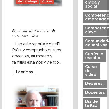
2005).
Metodología
Videos
cívica y
social
Así han «dado clase» los
Competenc
docentes durante el
emprended
confinamiento
Competenc
Juan Antonio Pérez Bello
clave
15/04/2020
0
Comunidad
Leo este reportaje de «El
educativas
País» y compruebo que los
Currículo
docentes, alumnado y
escolar
familias estamos viviendo...
Curso
de
Leer
Leer más
vídeo
más
acerca
de
Deberes_
Así
han
«dado
Docentes
clase»
los
Día de
docentes
la Paz
durante