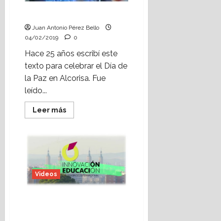
¿Eres CaPaz?
Juan Antonio Pérez Bello
04/02/2019
0
Hace 25 años escribí este
texto para celebrar el Día de
la Paz en Alcorisa. Fue
leído...
Leer
Leer más
más
acerca
de
¿Eres
CaPaz?
Videos
Vídeo: II Congreso de
Innovación Educativa
(Zaragoza, 2018)