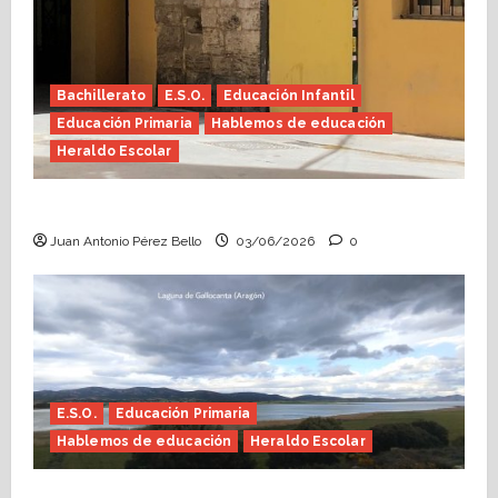
Bachillerato
E.S.O.
Educación Infantil
Educación Primaria
Hablemos de educación
Heraldo Escolar
Tutoría, istmo contigo (Heraldo Escolar)
Juan Antonio Pérez Bello
03/06/2026
0
E.S.O.
Educación Primaria
Hablemos de educación
Heraldo Escolar