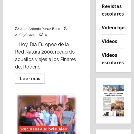
Alfranca
y
Revistas
Reportaje de una
el
Monasterio
escolares
excursión a los Pinares
de
del Rodeno (2004).
Rueda
(octubre,
Videoclips
Juan Antonio Pérez Bello
2010)
21/05/2020
0
Videos
Hoy, Día Europeo de la
Red Natura 2000, recuerdo
Vídeos
aquellos viajes a los Pinares
escolares
del Rodeno...
Leer
Leer más
más
acerca
de
Reportaje
de
una
excursión
a
los
Pinares
del
Rodeno
Recursos audiovisuales
(2004).