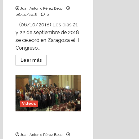
Juan Antonio Pérez Bello
06/10/2018
0
(06/10/2018) Los días 21
y 22 de septiembre de 2018
se celebró en Zaragoza el II
Congreso...
Leer
Leer más
más
acerca
de
Vídeo:
II
Congreso
de
Innovación
Educativa
(Zaragoza,
Videos
2018)
Día de la Educación
Aragonesa 2018
Juan Antonio Pérez Bello