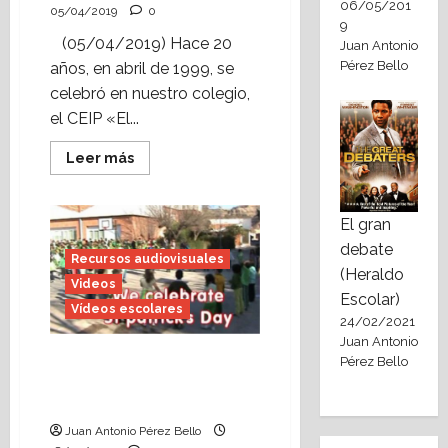
06/05/201
05/04/2019
0
9
(05/04/2019) Hace 20
Juan Antonio
Pérez Bello
años, en abril de 1999, se
celebró en nuestro colegio,
el CEIP «El...
Leer
Leer más
más
acerca
de
Vídeo
El gran
escolar:
la
debate
Semana
Recursos audiovisuales
del
(Heraldo
cómic
Videos
(abril,
Escolar)
Vídeos escolares
1999)
24/02/2021
Juan Antonio
Cómo grabamos una
Pérez Bello
celebración (St Patrick’s
Day)
Juan Antonio Pérez Bello