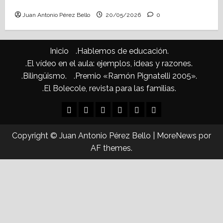
Confusiones curriculares (Heraldo Escolar)
Juan Antonio Pérez Bello
20/05/2026
0
Inicio
.Hablemos de educación.
.El vídeo en el aula: ejemplos, ideas y razones.
.Bilingüismo.
.Premio «Ramón Pignatelli 2005».
.El Bolecole, revista para las familias.
Inicio
.Hablemos
.El
.Bilingüismo.
.Premio
.El
de
vídeo
«Ramón
Bolecole,
Copyright © Juan Antonio Pérez Bello
|
MoreNews
por
educación.
en
Pignatelli
revista
AF themes.
el
2005».
para
aula:
las
ejemplos,
familias.
ideas
y