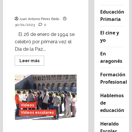
edición del Día de la Paz
en Alcorisa
Educación
Primaria
Juan Antonio Pérez Bello
30/01/2023
0
El cine y
El 26 de enero de 1994 se
yo
celebró por primera vez el
Día de la Paz...
En
aragonés
Leer
Leer más
más
acerca
de
Formación
Hoy
Profesional
se
celebra
la
30ª
Hablemos
edición
del
de
Videos
Día
educación
de
Vídeos escolares
la
Paz
en
Heraldo
Alcorisa
Hace 10 años el
Escolar