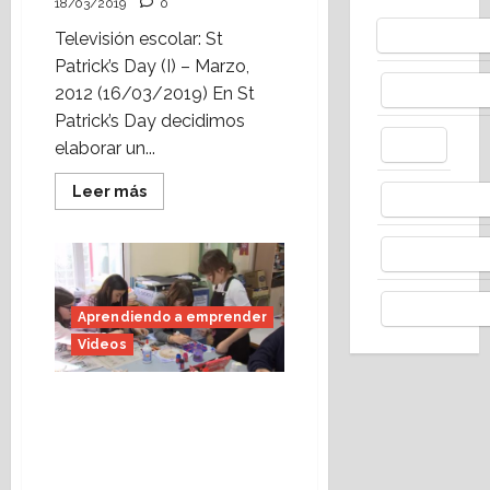
18/03/2019
0
Bluesky
Televisión escolar: St
Patrick’s Day (I) – Marzo,
Facebo
2012 (16/03/2019) En St
Patrick’s Day decidimos
X
elaborar un...
Leer
Leer más
Whats
más
acerca
de
Cómo
Thread
grabamos
una
celebración
Telegr
(St
Aprendiendo a emprender
Patrick’s
Day)
Videos
Reportaje de “Cosas de
clase” sobre
Aprendiendo a
emprender (CEIP “El