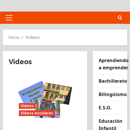
Saltar
al
contenido
Menú
principal
Inicio
Videos
Aprendiendo
Videos
a emprender
Bachillerato
Bilingüismo
Videos
E.S.O.
Vídeos escolares
Educación
Infantil
Hoy se celebra la 30ª