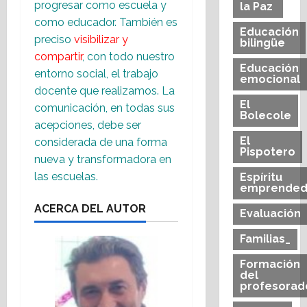
progresar como escuela y
la Paz
como educador. También es
Educación
preciso
visibilizar y
bilingüe
compartir
, con todo nuestro
Educación
entorno social, el trabajo
emocional
docente que realizamos. La
El
comunicación, en todas sus
Bolecole
acepciones, debe ser
El
considerada de una forma
Pispotero
nueva y transformadora en
las escuelas.
Espíritu
emprended
ACERCA DEL AUTOR
Evaluación
Familias_
Formación
del
profesorad