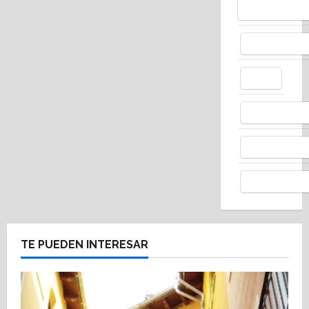
Bluesky
Facebo
X
Whats
Thread
Telegr
TE PUEDEN INTERESAR