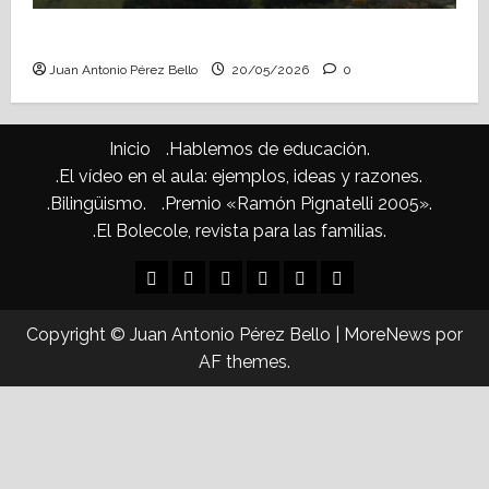
Confusiones curriculares (Heraldo Escolar)
Juan Antonio Pérez Bello
20/05/2026
0
Inicio
.Hablemos de educación.
.El vídeo en el aula: ejemplos, ideas y razones.
.Bilingüismo.
.Premio «Ramón Pignatelli 2005».
.El Bolecole, revista para las familias.
Inicio
.Hablemos
.El
.Bilingüismo.
.Premio
.El
de
vídeo
«Ramón
Bolecole,
Copyright © Juan Antonio Pérez Bello
|
MoreNews
por
educación.
en
Pignatelli
revista
AF themes.
el
2005».
para
aula:
las
ejemplos,
familias.
ideas