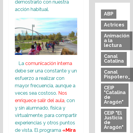
demostrarlo con nuestra
acción habitual.
ABP
Actrices
Animación
a la
lectura
Canal
Catalina
La
comunicación interna
debe ser una constante y un
Canal
Pispotero_
esfuerzo a realizar con
mayor frecuencia, aunque a
CEIP
"Catalina
veces sea costoso.
Nos
de
enriquece salir del aula
, con
Aragón"
y sin alumnado, física y
CEIP "El
virtualmente, para compartir
Justicia
de
experiencias y otros puntos
Aragón"
de vista. El programa
«Mira