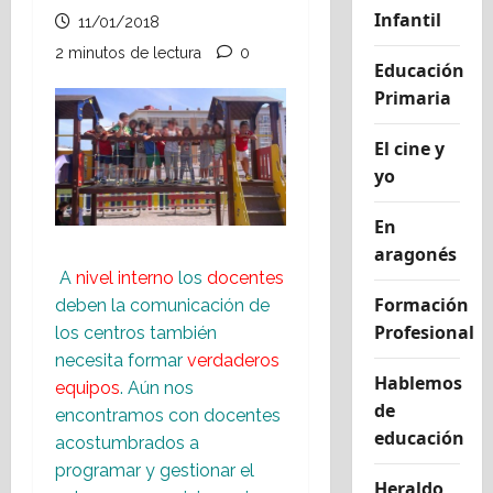
Infantil
11/01/2018
2 minutos de lectura
0
Educación
Primaria
El cine y
yo
En
aragonés
A
nivel interno
los
docentes
Formación
deben
la comunicación de
Profesional
los centros también
necesita formar
verdaderos
Hablemos
equipos
. Aún nos
de
encontramos con docentes
educación
acostumbrados a
programar y gestionar el
Heraldo