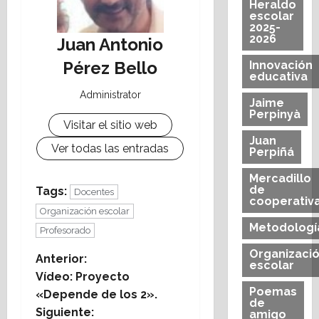
Heraldo
escolar
2025-
2026
Juan Antonio
Pérez Bello
Innovación
educativa
Administrator
Jaime
Perpinyà
Visitar el sitio web
Juan
Ver todas las entradas
Perpiñá
Mercadillo
de
Tags:
Docentes
cooperativ
Organización escolar
Metodologí
Profesorado
Organizaci
N
Anterior:
escolar
Vídeo: Proyecto
a
Poemas
«Depende de los 2».
de
Siguiente:
amigo