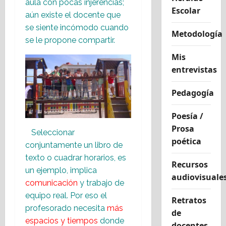
aula con pocas injerencias;
Escolar
aún existe el docente que
se siente incómodo cuando
Metodología
se le propone compartir.
Mis
entrevistas
Pedagogía
Poesía /
Prosa
Seleccionar
poética
conjuntamente un libro de
texto o cuadrar horarios, es
Recursos
un ejemplo, implica
audiovisuale
comunicación
y trabajo de
equipo real. Por eso el
Retratos
profesorado necesita
más
de
espacios y tiempos
donde
docentes