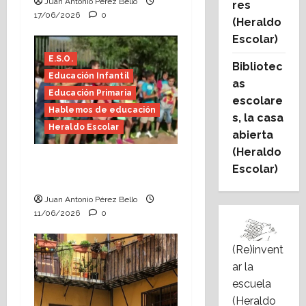
Juan Antonio Pérez Bello
res
17/06/2026
0
(Heraldo
Escolar)
E.S.O.
Bibliotec
Educación Infantil
as
Educación Primaria
escolare
Hablemos de educación
s, la casa
Heraldo Escolar
abierta
(Heraldo
Hace falta valor
Escolar)
(Heraldo Escolar)
Juan Antonio Pérez Bello
11/06/2026
0
(Re)invent
ar la
escuela
(Heraldo