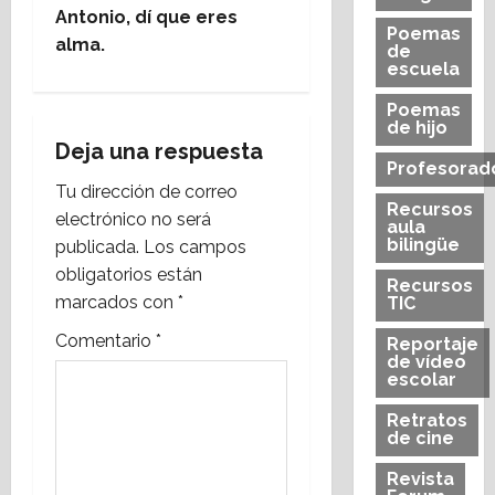
v
Antonio, dí que eres
Poemas
e
alma.
de
escuela
g
Poemas
de hijo
a
Deja una respuesta
Profesorad
c
Tu dirección de correo
Recursos
electrónico no será
aula
i
bilingüe
publicada.
Los campos
obligatorios están
ó
Recursos
marcados con
*
TIC
n
Comentario
*
Reportaje
de vídeo
d
escolar
e
Retratos
de cine
e
Revista