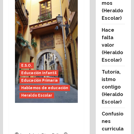
mos
(Heraldo
Escolar)
Hace
falta
valor
(Heraldo
Escolar)
E.S.O.
Tutoría,
Educación Infantil
istmo
Educación Primaria
contigo
Hablemos de educación
(Heraldo
Heraldo Escolar
Escolar)
Fin de curso, nos
Confusio
conocemos (Heraldo
nes
Escolar)
curricula