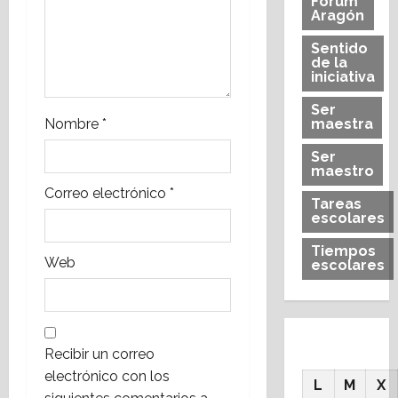
Forum
n
Aragón
Sentido
t
de la
iniciativa
r
Ser
a
maestra
Nombre
*
Ser
d
maestro
Correo electrónico
*
a
Tareas
escolares
s
Tiempos
Web
escolares
Recibir un correo
electrónico con los
L
M
X