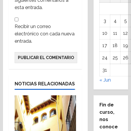
siguientes comentarios a
esta entrada.
3
4
5
Recibir un correo
10
11
12
electrónico con cada nueva
entrada.
17
18
19
24
25
26
31
« Jun
NOTICIAS RELACIONADAS
Fin de
curso,
nos
conoce