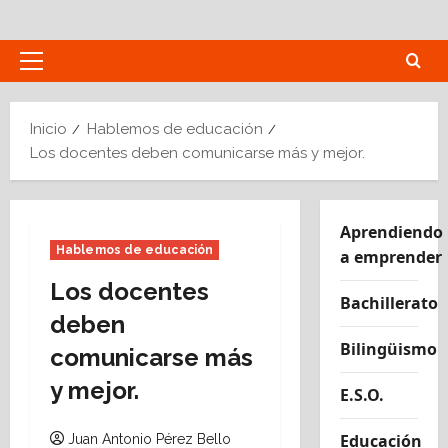
Saltar
al
contenido
Menú
principal
Inicio
Hablemos de educación
Los docentes deben comunicarse más y mejor.
Aprendiendo
Hablemos de educación
a emprender
Los docentes
Bachillerato
deben
Bilingüismo
comunicarse más
y mejor.
E.S.O.
Educación
Juan Antonio Pérez Bello