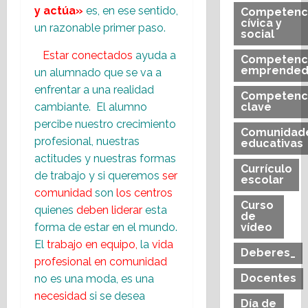
y actúa»
es, en ese sentido,
Competenc
cívica y
un razonable primer paso.
social
Estar conectados
ayuda a
Competenc
emprended
un alumnado que se va a
enfrentar a una realidad
Competenc
clave
cambiante. El alumno
percibe nuestro crecimiento
Comunidad
profesional, nuestras
educativas
actitudes y nuestras formas
Currículo
de trabajo y si queremos
ser
escolar
comunidad
son
los centros
Curso
quienes
deben liderar
esta
de
vídeo
forma de estar en el mundo.
El
trabajo en equipo,
la
vida
Deberes_
profesional en comunidad
Docentes
no es una moda, es una
necesidad
si se desea
Día de