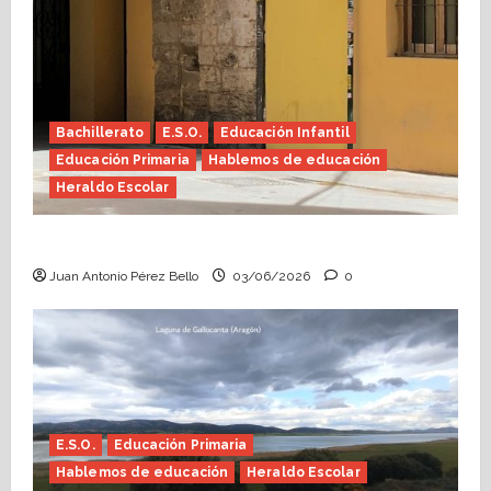
Bachillerato
E.S.O.
Educación Infantil
Educación Primaria
Hablemos de educación
Heraldo Escolar
Tutoría, istmo contigo (Heraldo Escolar)
Juan Antonio Pérez Bello
03/06/2026
0
E.S.O.
Educación Primaria
Hablemos de educación
Heraldo Escolar