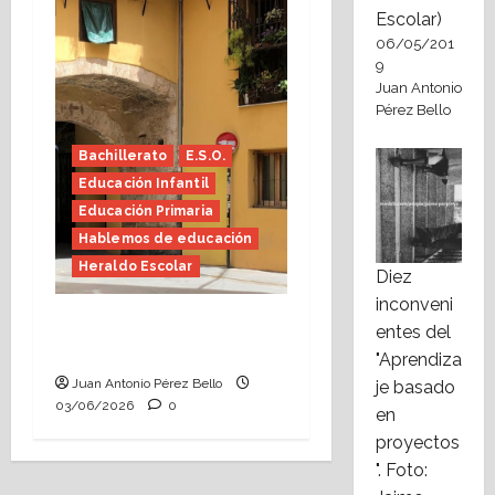
Escolar)
06/05/201
9
Juan Antonio
Pérez Bello
Bachillerato
E.S.O.
Educación Infantil
Educación Primaria
Hablemos de educación
Heraldo Escolar
Diez
inconveni
Tutoría, istmo contigo
entes del
(Heraldo Escolar)
"Aprendiza
Juan Antonio Pérez Bello
je basado
03/06/2026
0
en
proyectos
". Foto: