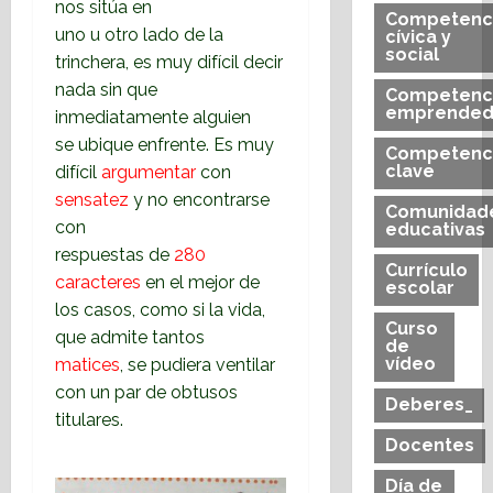
nos sitúa en
Competenc
uno u otro lado de la
cívica y
social
trinchera, es muy difícil decir
nada sin que
Competenc
emprended
inmediatamente alguien
se ubique enfrente. Es muy
Competenc
clave
difícil
argumentar
con
sensatez
y no encontrarse
Comunidad
con
educativas
respuestas de
280
Currículo
caracteres
en el mejor de
escolar
los casos, como si la vida,
Curso
que admite tantos
de
vídeo
matices
, se pudiera ventilar
con un par de obtusos
Deberes_
titulares.
Docentes
Día de