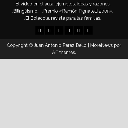
.El vídeo en el aula: ejemplos, ideas y razones.
.Bilingüismo.
.Premio «Ramón Pignatelli 2005».
.El Bolecole, revista para las familias.
Inicio
.Hablemos
.El
.Bilingüismo.
.Premio
.El
de
vídeo
«Ramón
Bolecole,
Copyright © Juan Antonio Pérez Bello
|
MoreNews
por
educación.
en
Pignatelli
revista
AF themes.
el
2005».
para
aula:
las
ejemplos,
familias.
ideas
y
razones.