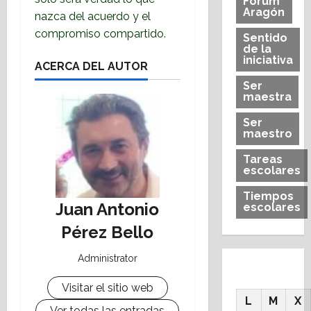
Forum
Aragón
nazca del acuerdo y
el
compromiso compartido.
Sentido
de la
iniciativa
ACERCA DEL AUTOR
Ser
maestra
Ser
maestro
Tareas
escolares
Tiempos
Juan Antonio
escolares
Pérez Bello
Administrator
Visitar el sitio web
L
M
X
Ver todas las entradas