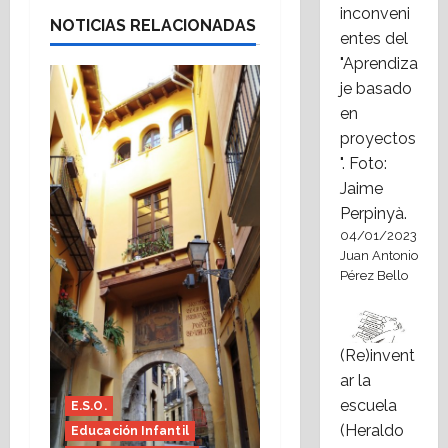
inconveni
NOTICIAS RELACIONADAS
entes del
"Aprendiza
je basado
en
proyectos
". Foto:
Jaime
Perpinyà.
04/01/2023
Juan Antonio
Pérez Bello
(Re)invent
ar la
escuela
E.S.O.
(Heraldo
Educación Infantil