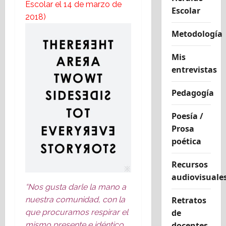
Escolar el 14 de marzo de
Escolar
2018)
Metodología
Mis
entrevistas
Pedagogía
Poesía /
Prosa
poética
Recursos
audiovisuale
“Nos gusta darle la mano a
nuestra comunidad, con la
Retratos
que procuramos respirar el
de
mismo
presente e idéntico
docentes