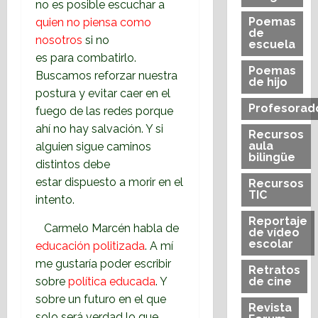
no es posible escuchar a
Poemas
quien no piensa como
de
nosotros
si no
escuela
es para combatirlo.
Poemas
Buscamos reforzar nuestra
de hijo
postura y evitar caer en el
Profesorad
fuego de las
redes porque
ahí no hay salvación. Y si
Recursos
aula
alguien sigue caminos
bilingüe
distintos debe
estar
dispuesto a morir en el
Recursos
TIC
intento.
Reportaje
Carmelo Marcén habla de
de vídeo
escolar
educación politizada
. A mí
me gustaría poder escribir
Retratos
sobre
política educada
. Y
de cine
sobre un futuro en el que
Revista
solo será verdad lo que