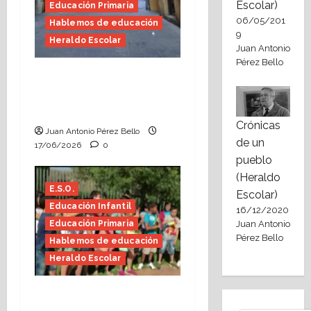
Escolar)
Educación Primaria
06/05/201
Hablemos de educación
9
Heraldo Escolar
Juan Antonio
Pérez Bello
Fin de curso, nos
conocemos (Heraldo
Escolar)
Crónicas
Juan Antonio Pérez Bello
de un
17/06/2026
0
pueblo
(Heraldo
E.S.O.
Escolar)
Educación Infantil
16/12/2020
Juan Antonio
Educación Primaria
Pérez Bello
Hablemos de educación
Heraldo Escolar
Hace falta valor