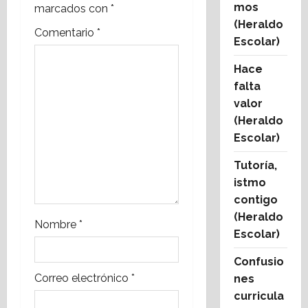
mos
marcados con
*
ó
(Heraldo
Comentario
*
n
Escolar)
d
Hace
falta
e
valor
(Heraldo
e
Escolar)
n
Tutoría,
istmo
t
contigo
r
(Heraldo
Nombre
*
Escolar)
a
Confusio
d
Correo electrónico
*
nes
curricula
a