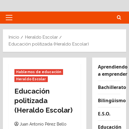
Saltar
al
contenido
Menú
principal
Inicio
Heraldo Escolar
Educación politizada (Heraldo Escolar)
Aprendiendo
Hablemos de educación
a emprender
Heraldo Escolar
Bachillerato
Educación
politizada
Bilingüismo
(Heraldo Escolar)
E.S.O.
Juan Antonio Pérez Bello
Educación