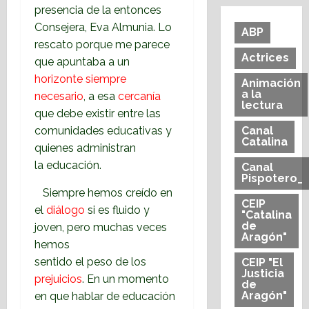
presencia de la entonces
Consejera, Eva
Almunia. Lo
ABP
rescato porque me parece
Actrices
que apuntaba a un
horizonte siempre
Animación
a la
necesario
, a
esa
cercanía
lectura
que debe existir entre las
comunidades educativas y
Canal
Catalina
quienes administran
la
educación.
Canal
Pispotero_
Siempre hemos creído en
CEIP
el
diálogo
si es fluido y
"Catalina
de
joven, pero muchas veces
Aragón"
hemos
sentido el peso de los
CEIP "El
Justicia
prejuicios
. En un momento
de
Aragón"
en que hablar de educación