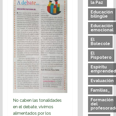
la Paz
Educación
bilingüe
Educación
emocional
El
Bolecole
El
Pispotero
Espíritu
emprended
Evaluación
Familias_
Formación
No caben las tonalidades
del
en el debate, vivimos
profesorad
alimentados por los