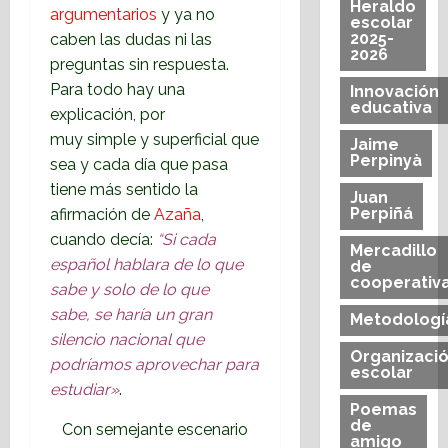
Heraldo
argumentarios
y ya
no
escolar
2025-
caben las dudas ni las
2026
preguntas sin respuesta.
Para todo hay una
Innovación
educativa
explicación, por
muy simple y superficial que
Jaime
Perpinyà
sea y cada día que pasa
tiene más sentido la
Juan
Perpiñá
afirmación de
Azaña
,
cuando decía:
“Si cada
Mercadillo
español hablara de lo que
de
cooperativ
sabe y solo de lo que
sabe,
se haría un gran
Metodologí
silencio nacional que
Organizaci
podríamos aprovechar para
escolar
estudiar»
.
Poemas
de
Con semejante escenario
amigo