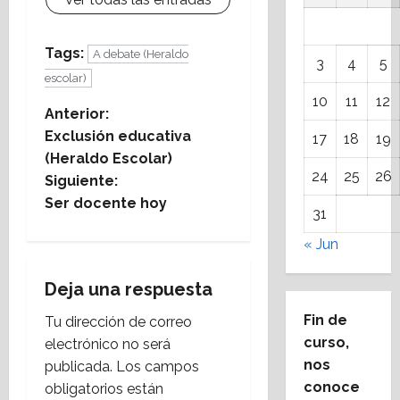
Tags:
A debate (Heraldo
3
4
5
escolar)
10
11
12
N
Anterior:
Exclusión educativa
17
18
19
a
(Heraldo Escolar)
24
25
26
Siguiente:
v
Ser docente hoy
31
e
« Jun
g
Deja una respuesta
a
Fin de
Tu dirección de correo
c
curso,
electrónico no será
nos
publicada.
Los campos
i
conoce
obligatorios están