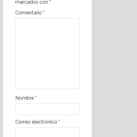
n
marcados con
*
Comentario
*
d
e
e
n
t
r
a
Nombre
*
d
a
Correo electrónico
*
s