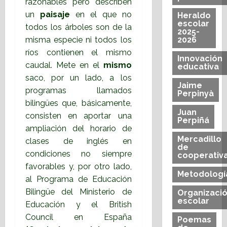
razonables pero describen
un
paisaje
en el que no
Heraldo
escolar
todos los árboles son de la
2025-
misma especie ni todos los
2026
ríos contienen el mismo
Innovación
caudal. Mete en el
mismo
educativa
saco, por un lado, a los
Jaime
programas llamados
Perpinyà
bilingües que, básicamente,
Juan
consisten en aportar una
Perpiñá
ampliación del horario de
Mercadillo
clases de inglés en
de
condiciones no siempre
cooperativ
favorables y, por otro lado,
Metodologí
al Programa de Educación
Bilingüe del Ministerio de
Organizaci
escolar
Educación y el British
Council en España
Poemas