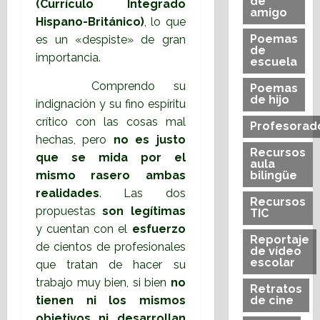
de
(Currículo Integrado
amigo
Hispano-Británico)
, lo que
Poemas
es un «despiste» de gran
de
importancia.
escuela
Comprendo su
Poemas
de hijo
indignación y su fino espíritu
crítico con las cosas mal
Profesorad
hechas, pero
no es justo
Recursos
que se mida por el
aula
mismo rasero ambas
bilingüe
realidades
. Las dos
Recursos
propuestas
son legítimas
TIC
y cuentan con el
esfuerzo
Reportaje
de cientos de profesionales
de vídeo
escolar
que tratan de hacer su
trabajo muy bien, si bien
no
Retratos
tienen ni los mismos
de cine
objetivos
ni desarrollan