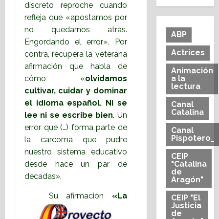
discreto reproche cuando
refleja que «apostamos por
no quedarnos atrás.
ABP
Engordando el error». Por
Actrices
contra, recupera la veterana
afirmación que habla de
Animación
a la
cómo «
olvidamos
lectura
cultivar, cuidar y dominar
el idioma español. Ni se
Canal
Catalina
lee ni se escribe bien
. Un
error que (…) forma parte de
Canal
Pispotero_
la carcoma que pudre
nuestro sistema educativo
CEIP
"Catalina
desde hace un par de
de
décadas».
Aragón"
Su afirmación
«La
CEIP "El
Justicia
de