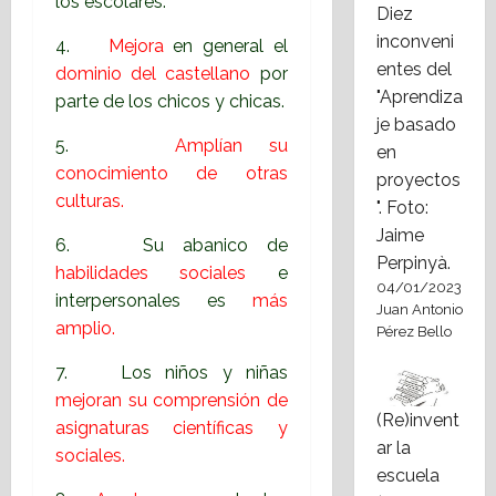
los escolares.
Diez
inconveni
4.
Mejora
en general el
entes del
dominio del castellano
por
"Aprendiza
parte de los chicos y chicas.
je basado
5.
Amplían su
en
conocimiento de otras
proyectos
culturas.
". Foto:
Jaime
6. Su abanico de
Perpinyà.
habilidades sociales
e
04/01/2023
interpersonales es
más
Juan Antonio
amplio.
Pérez Bello
7. Los niños y niñas
mejoran su comprensión de
(Re)invent
asignaturas científicas y
ar la
sociales.
escuela