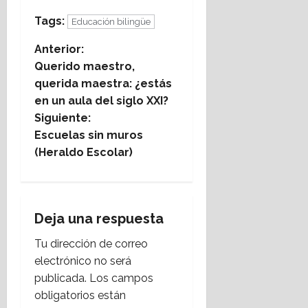
Tags:
Educación bilingüe
N
Anterior:
Querido maestro,
a
querida maestra: ¿estás
en un aula del siglo XXI?
v
Siguiente:
e
Escuelas sin muros
(Heraldo Escolar)
g
a
Deja una respuesta
c
Tu dirección de correo
i
electrónico no será
publicada.
Los campos
ó
obligatorios están