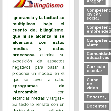
Aragón"
Competenc
cívica y
ignorancia y la laxitud se
social
multiplican bajo el
Competenc
cuento del bilingüismo,
emprended
que ni se alcanza ni se
Competenc
alcanzará con estos
clave
medios y estos
Comunidad
procesos»
culmina su
educativas
exposición de aspectos
Currículo
negativos para pasar a
escolar
proponer un modelo en el
que se lleven a cabo
Curso
de
«
programas de
vídeo
intercambio
, con
Deberes_
estancias medias y largas».
Su texto lo remata con un
Docentes
desiderátum: «Alguien