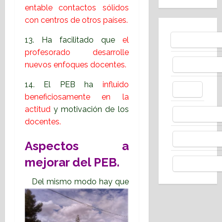
entable contactos sólidos
con centros de otros países.
13. Ha facilitado que
el
Bluesky
profesorado desarrolle
nuevos enfoques docentes.
Facebo
14. El PEB ha
influido
X
beneficiosamente en la
actitud
y motivación de los
Whats
docentes.
Thread
Aspectos a
mejorar del PEB.
Telegr
Del mismo modo hay que