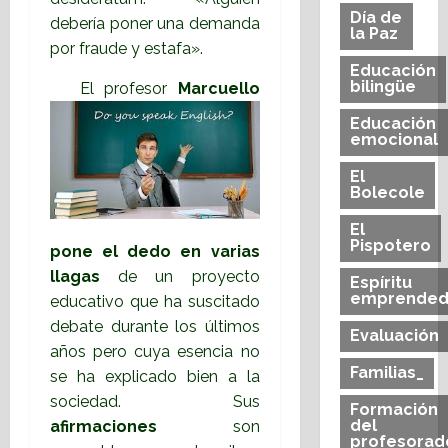
Día de
debería poner una demanda
la Paz
por fraude y estafa».
Educación
bilingüe
El profesor
Marcuello
Educación
emocional
El
Bolecole
El
Pispotero
pone el dedo en varias
llagas
de un proyecto
Espíritu
emprended
educativo que ha suscitado
debate durante los últimos
Evaluación
años pero cuya esencia no
Familias_
se ha explicado bien a la
sociedad. Sus
Formación
del
afirmaciones
son
profesorad