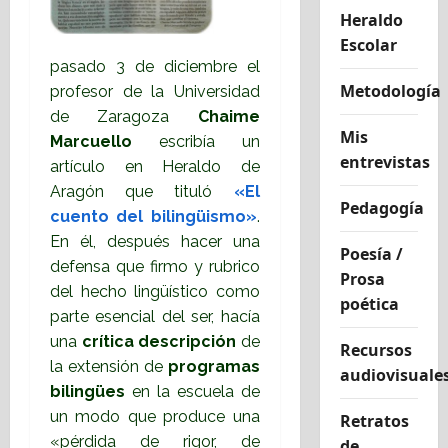
Heraldo
Escolar
pasado 3 de diciembre el
Metodología
profesor de la Universidad
de Zaragoza
Chaime
Mis
Marcuello
escribía un
entrevistas
artículo en Heraldo de
Aragón que tituló
«El
Pedagogía
cuento del bilingüismo»
.
En él, después hacer una
Poesía /
defensa que firmo y rubrico
Prosa
del hecho lingüístico como
poética
parte esencial del ser, hacía
una
crítica descripción
de
Recursos
la extensión de
programas
audiovisuale
bilingües
en la escuela de
un modo que produce una
Retratos
«pérdida de rigor, de
de