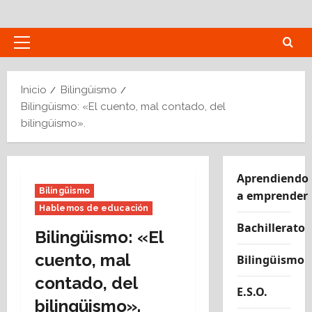
Saltar
al
contenido
Menú
principal
Inicio
Bilingüismo
Bilingüismo: «El cuento, mal contado, del
bilingüismo».
Aprendiendo
Bilingüismo
a emprender
Hablemos de educación
Bachillerato
Bilingüismo: «El
cuento, mal
Bilingüismo
contado, del
E.S.O.
bilingüismo».