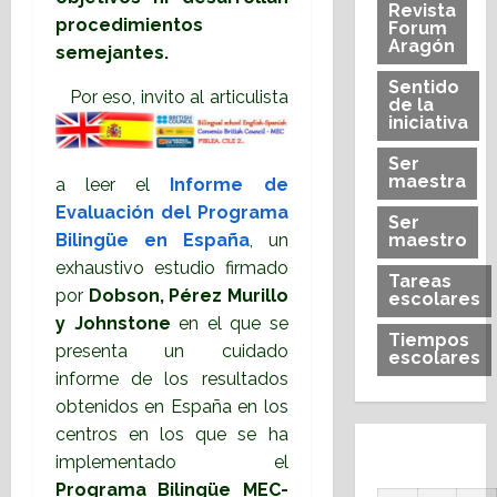
Revista
procedimientos
Forum
Aragón
semejantes.
Sentido
Por eso, invito al articulista
de la
iniciativa
Ser
maestra
a leer el
Informe de
Evaluación del Programa
Ser
Bilingüe en España
, un
maestro
exhaustivo estudio firmado
Tareas
por
Dobson, Pérez Murillo
escolares
y Johnstone
en el que se
Tiempos
presenta un cuidado
escolares
informe de los resultados
obtenidos en España en los
centros en los que se ha
implementado el
Programa Bilingüe MEC-