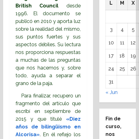
L
M
X
British Council
desde
1996. El documento se
publicó en 2010 y aporta luz
sobre la realidad del mismo,
3
4
5
sus puntos fuertes y sus
10
11
12
aspectos débiles. Su lectura
nos proporciona respuestas
17
18
19
a muchas de las preguntas
que nos hacemos y, sobre
24
25
26
todo, ayuda a separar el
31
grano de la paja.
« Jun
Para finalizar, recupero un
fragmento del artículo que
escribí en septiembre de
Fin de
2015 y que titulé
«Diez
curso,
años de bilingüismo en
nos
Alcorisa»
. En él reflejo los