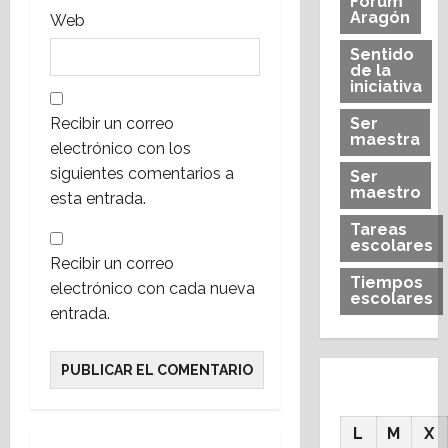
Forum
Aragón
Web
Sentido
de la
iniciativa
Recibir un correo
Ser
maestra
electrónico con los
siguientes comentarios a
Ser
maestro
esta entrada.
Tareas
escolares
Recibir un correo
Tiempos
electrónico con cada nueva
escolares
entrada.
L
M
X