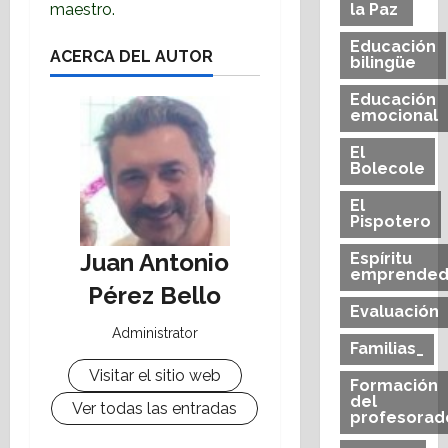
maestro.
la Paz
Educación
ACERCA DEL AUTOR
bilingüe
Educación
emocional
El
Bolecole
El
Pispotero
Juan Antonio
Espíritu
emprended
Pérez Bello
Evaluación
Administrator
Familias_
Visitar el sitio web
Formación
del
Ver todas las entradas
profesorad