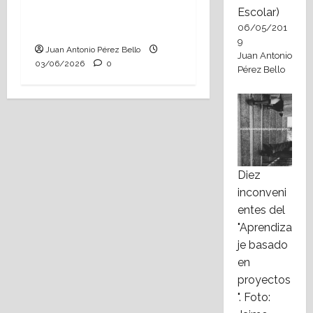
Tutoría, istmo contigo
Escolar)
06/05/201
(Heraldo Escolar)
9
Juan Antonio Pérez Bello
Juan Antonio
03/06/2026
0
Pérez Bello
Diez
inconveni
entes del
"Aprendiza
je basado
en
proyectos
". Foto: