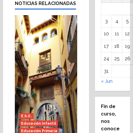
NOTICIAS RELACIONADAS
3
4
5
10
11
12
17
18
19
24
25
26
31
« Jun
Fin de
curso,
E.S.O.
nos
Educación Infantil
conoce
Educación Primaria