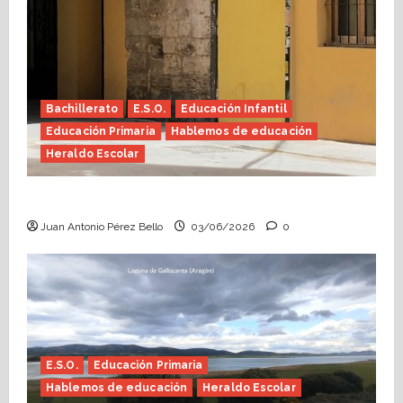
Bachillerato
E.S.O.
Educación Infantil
Educación Primaria
Hablemos de educación
Heraldo Escolar
Tutoría, istmo contigo (Heraldo Escolar)
Juan Antonio Pérez Bello
03/06/2026
0
E.S.O.
Educación Primaria
Hablemos de educación
Heraldo Escolar