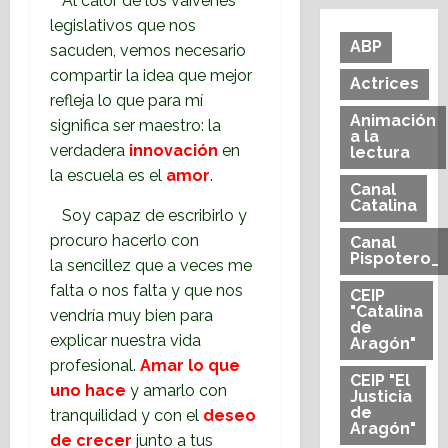
Al calor de los vaivenes
legislativos que nos
ABP
sacuden, vemos necesario
compartir la idea que mejor
Actrices
refleja lo que para mí
Animación
significa ser maestro: la
a la
verdadera
innovación
en
lectura
la escuela es el
amor
.
Canal
Catalina
Soy capaz de escribirlo y
procuro hacerlo con
Canal
Pispotero_
la sencillez que a veces me
falta o nos falta y que nos
CEIP
"Catalina
vendría muy bien para
de
explicar nuestra vida
Aragón"
profesional.
Amar lo que
CEIP "El
uno hace
y amarlo con
Justicia
de
tranquilidad y con el
deseo
Aragón"
de crecer
junto a tus