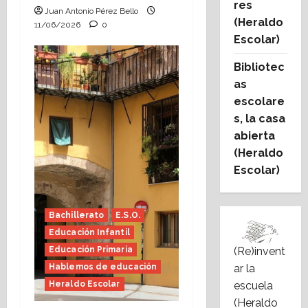
res
Juan Antonio Pérez Bello
(Heraldo
11/06/2026
0
Escolar)
Bibliotec
as
escolare
s, la casa
abierta
(Heraldo
Escolar)
Bachillerato
E.S.O.
Educación Infantil
(Re)invent
Educación Primaria
ar la
Hablemos de educación
escuela
Heraldo Escolar
(Heraldo