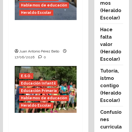
mos
Hablemos de educación
(Heraldo
Heraldo Escolar
Escolar)
Fin de curso, nos
Hace
conocemos (Heraldo
falta
Escolar)
valor
(Heraldo
Juan Antonio Pérez Bello
17/06/2026
0
Escolar)
Tutoría,
E.S.O.
istmo
Educación Infantil
contigo
Educación Primaria
(Heraldo
Hablemos de educación
Escolar)
Heraldo Escolar
Confusio
nes
Hace falta valor
curricula
(Heraldo Escolar)