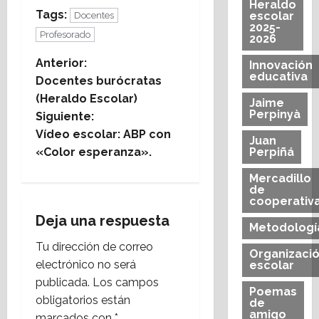
Heraldo
Tags:
escolar
Docentes
2025-
Profesorado
2026
N
Anterior:
Innovación
educativa
Docentes burócratas
a
(Heraldo Escolar)
Jaime
Perpinyà
Siguiente:
v
Vídeo escolar: ABP con
Juan
e
«Color esperanza».
Perpiñá
Mercadillo
g
de
cooperativ
a
Deja una respuesta
Metodologí
c
Tu dirección de correo
Organizaci
electrónico no será
escolar
i
publicada.
Los campos
Poemas
obligatorios están
ó
de
amigo
marcados con
*