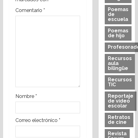
n
Poemas
Comentario
*
de
d
escuela
Poemas
e
de hijo
e
Profesorad
n
Recursos
aula
bilingüe
t
Recursos
r
TIC
a
Reportaje
Nombre
*
de vídeo
escolar
d
Retratos
Correo electrónico
*
a
de cine
Revista
s