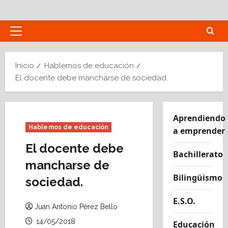
Saltar
al
contenido
Menú
principal
Inicio
Hablemos de educación
El docente debe mancharse de sociedad.
Aprendiendo
Hablemos de educación
a emprender
El docente debe
Bachillerato
mancharse de
Bilingüismo
sociedad.
E.S.O.
Juan Antonio Pérez Bello
14/05/2018
Educación