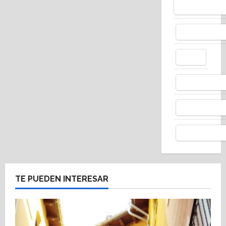
Bluesky
Facebo
X
Whats
Thread
Telegr
TE PUEDEN INTERESAR