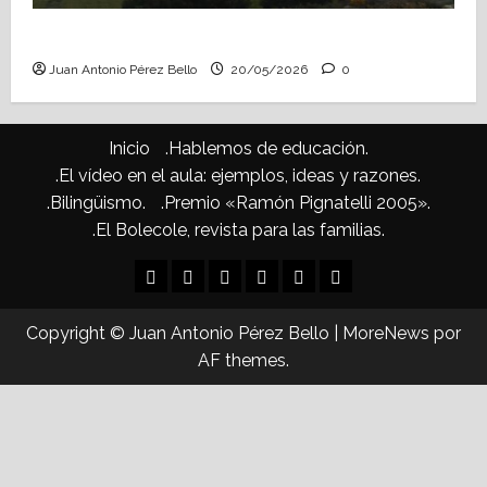
Confusiones curriculares (Heraldo Escolar)
Juan Antonio Pérez Bello
20/05/2026
0
Inicio
.Hablemos de educación.
.El vídeo en el aula: ejemplos, ideas y razones.
.Bilingüismo.
.Premio «Ramón Pignatelli 2005».
.El Bolecole, revista para las familias.
Inicio
.Hablemos
.El
.Bilingüismo.
.Premio
.El
de
vídeo
«Ramón
Bolecole,
Copyright © Juan Antonio Pérez Bello
|
MoreNews
por
educación.
en
Pignatelli
revista
AF themes.
el
2005».
para
aula:
las
ejemplos,
familias.
ideas