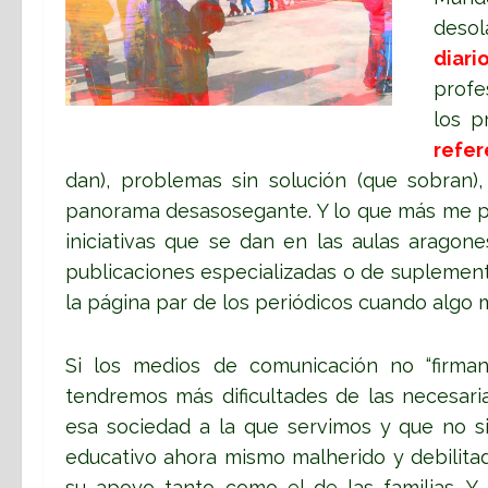
deso
diari
profe
los p
refer
dan), problemas sin solución (que sobran)
panorama desasosegante. Y lo que más me pr
iniciativas que se dan en las aulas arago
publicaciones especializadas o de suplement
la página par de los periódicos cuando algo
Si los medios de comunicación no “firma
tendremos más dificultades de las necesari
esa sociedad a la que servimos y que no s
educativo ahora mismo malherido y debilit
su apoyo tanto como el de las familias. Y