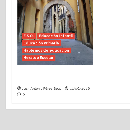
E.S.O.
Educación Infantil
Educación Primaria
Hablemos de educación
Heraldo Escolar
Fin de curso, nos conocemos
(Heraldo Escolar)
Juan Antonio Pérez Bello
17/06/2026
0