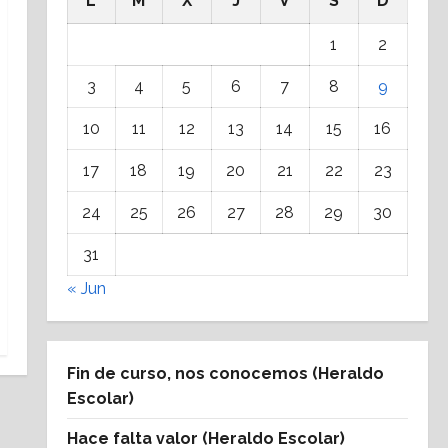
L
M
X
J
V
S
D
1
2
3
4
5
6
7
8
9
10
11
12
13
14
15
16
17
18
19
20
21
22
23
24
25
26
27
28
29
30
31
« Jun
Fin de curso, nos conocemos (Heraldo
Escolar)
Hace falta valor (Heraldo Escolar)