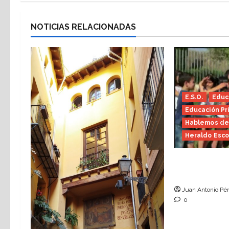
NOTICIAS RELACIONADAS
E.S.O.
Educa
Educación Pr
Hablemos de
Heraldo Esco
Hace falta 
Escolar)
Juan Antonio Pér
0