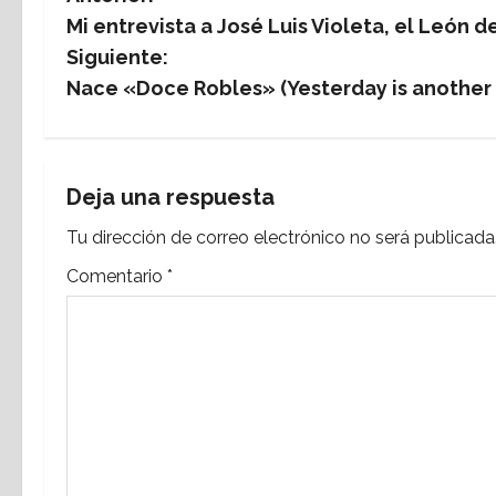
N
Mi entrevista a José Luis Violeta, el León d
a
Siguiente:
v
Nace «Doce Robles» (Yesterday is another
e
g
Deja una respuesta
a
Tu dirección de correo electrónico no será publicada
c
Comentario
*
i
ó
n
d