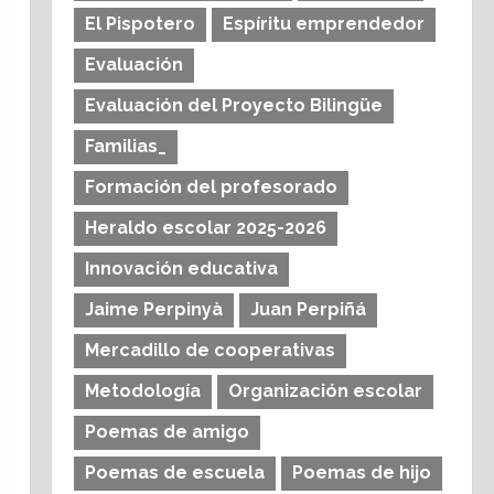
El Pispotero
Espíritu emprendedor
Evaluación
Evaluación del Proyecto Bilingüe
Familias_
Formación del profesorado
Heraldo escolar 2025-2026
Innovación educativa
Jaime Perpinyà
Juan Perpiñá
Mercadillo de cooperativas
Metodología
Organización escolar
Poemas de amigo
Poemas de escuela
Poemas de hijo