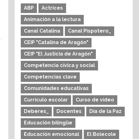
ABP
Actrices
Animación a la lectura
Canal Catalina
Canal Pispotero_
CEIP "Catalina de Aragón"
CEIP "El Justicia de Aragón"
Competencia cívica y social
Competencias clave
Comunidades educativas
Currículo escolar
Curso de vídeo
Deberes_
Docentes
Día de la Paz
Educación bilingüe
Educación emocional
El Bolecole