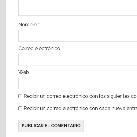
e
e
Nombre
*
n
t
Correo electrónico
*
r
a
Web
d
a
Recibir un correo electrónico con los siguientes c
s
Recibir un correo electrónico con cada nueva entr