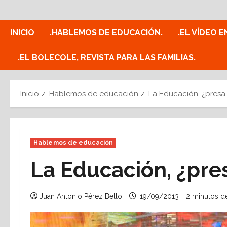
Saltar
al
contenido
INICIO
.HABLEMOS DE EDUCACIÓN.
.EL VÍDEO E
.EL BOLECOLE, REVISTA PARA LAS FAMILIAS.
Inicio
Hablemos de educación
La Educación, ¿presa
Hablemos de educación
La Educación, ¿pre
Juan Antonio Pérez Bello
19/09/2013
2 minutos de