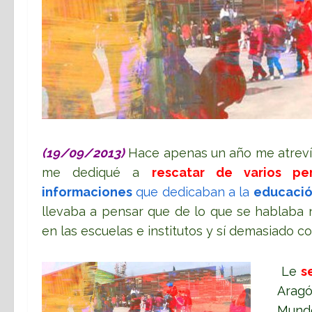
(19/09/2013)
Hace apenas un año me atreví 
me dediqué a
rescatar de varios per
informaciones
que dedicaban a la
educaci
llevaba a pensar que de lo que se hablaba
en las escuelas e institutos y sí demasiado c
Le
s
Aragó
Mundo