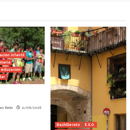
ción Infantil
imaria
 educación
lar
valor (Heraldo
ez Bello
11/06/2026
Bachillerato
E.S.O.