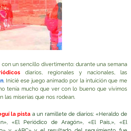
con un sencillo divertimento: durante una semana
iódicos
diarios, regionales y nacionales, las
ón
. Inicié ese juego animado por la intuición que me
 no tenía mucho que ver con lo bueno que vivimos
on las miserias que nos rodean.
eguí la pista
a un ramillete de diarios: «Heraldo de
n», «El Periódico de Aragón», «El País,», «El
» y «ABC» y el resultado del seguimiento fue