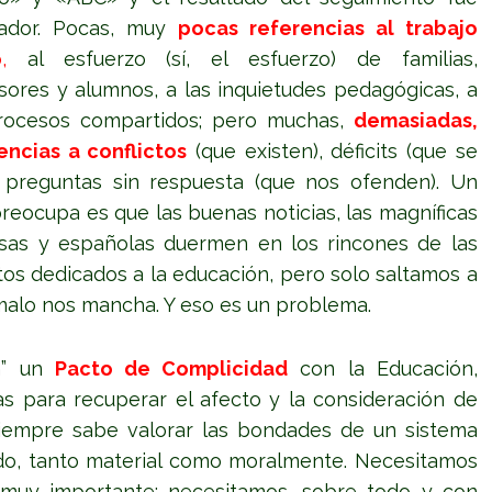
lador. Pocas, muy
pocas referencias al trabajo
o
,
al esfuerzo (sí, el esfuerzo) de familias,
sores y alumnos, a las inquietudes pedagógicas, a
rocesos compartidos; pero muchas,
demasiadas,
encias a conflictos
(que existen), déficits (que se
, preguntas sin respuesta (que nos ofenden). Un
eocupa es que las buenas noticias, las magníficas
nesas y españolas duermen en los rincones de las
os dedicados a la educación, pero solo saltamos a
 malo nos mancha. Y eso es un problema.
n” un
Pacto de Complicidad
con la Educación,
as para recuperar el afecto y la consideración de
iempre sabe valorar las bondades de un sistema
ado, tanto material como moralmente. Necesitamos
 muy importante: necesitamos, sobre todo y con