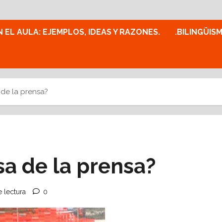
N EL AULA: EJEMPLOS, IDEAS Y RAZONES.
.BILINGÜIS
 de la prensa?
sa de la prensa?
 lectura
0