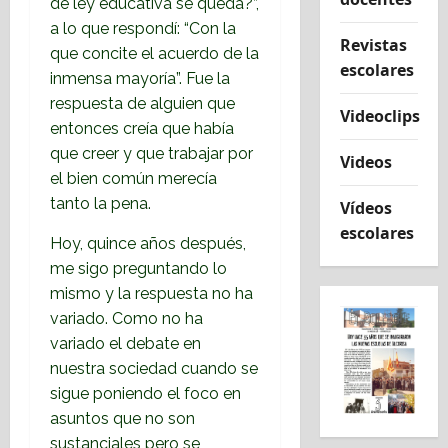
de ley educativa se queda?”,
a lo que respondí: “Con la
Revistas
que concite el acuerdo de la
escolares
inmensa mayoría”. Fue la
respuesta de alguien que
Videoclips
entonces creía que había
que creer y que trabajar por
Videos
el bien común merecía
tanto la pena.
Vídeos
escolares
Hoy, quince años después,
me sigo preguntando lo
mismo y la respuesta no ha
variado. Como no ha
variado el debate en
nuestra sociedad cuando se
sigue poniendo el foco en
asuntos que no son
sustanciales pero se