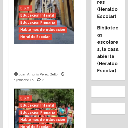
res
E.S.O.
(Heraldo
Educación Infantil
Escolar)
Educación Primaria
Bibliotec
Hablemos de educación
as
Heraldo Escolar
escolare
s, la casa
Fin de curso, nos
abierta
conocemos (Heraldo
(Heraldo
Escolar)
Escolar)
Juan Antonio Pérez Bello
17/06/2026
0
E.S.O.
Educación Infantil
Educación Primaria
Hablemos de educación
Heraldo Escolar