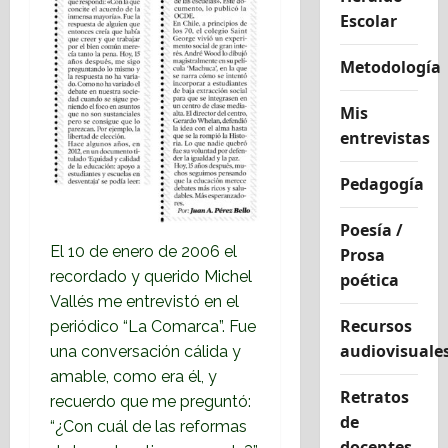
Escolar
Metodología
Mis
entrevistas
Pedagogía
Poesía /
El 10 de enero de 2006 el
Prosa
recordado y querido Michel
poética
Vallés me entrevistó en el
Recursos
periódico “La Comarca”. Fue
audiovisuale
una conversación cálida y
amable, como era él, y
Retratos
recuerdo que me preguntó:
de
“¿Con cuál de las reformas
docentes