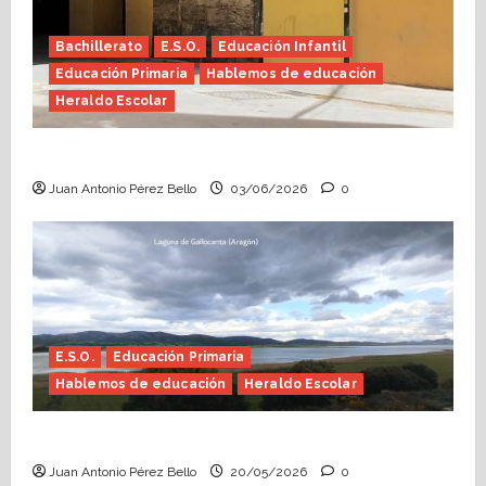
Bachillerato
E.S.O.
Educación Infantil
Educación Primaria
Hablemos de educación
Heraldo Escolar
Tutoría, istmo contigo (Heraldo Escolar)
Juan Antonio Pérez Bello
03/06/2026
0
E.S.O.
Educación Primaria
Hablemos de educación
Heraldo Escolar
Confusiones curriculares (Heraldo Escolar)
Juan Antonio Pérez Bello
20/05/2026
0