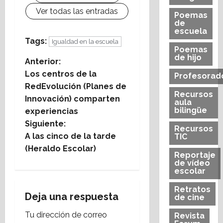
Ver todas las entradas
Poemas
de
escuela
Tags:
Igualdad en la escuela
Poemas
de hijo
N
Anterior:
Los centros de la
Profesorad
a
RedEvolución (Planes de
Recursos
Innovación) comparten
aula
v
bilingüe
experiencias
e
Siguiente:
Recursos
A las cinco de la tarde
TIC
g
(Heraldo Escolar)
Reportaje
de vídeo
a
escolar
c
Retratos
Deja una respuesta
de cine
i
Tu dirección de correo
Revista