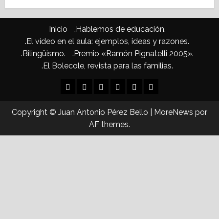
Inicio
.Hablemos de educación.
.El vídeo en el aula: ejemplos, ideas y razones.
.Bilingüismo.
.Premio «Ramón Pignatelli 2005».
.El Bolecole, revista para las familias.
Inicio
.Hablemos
.El
.Bilingüismo.
.Premio
.El
de
vídeo
«Ramón
Bolecole,
Copyright © Juan Antonio Pérez Bello
|
MoreNews
por
educación.
en
Pignatelli
revista
AF themes.
el
2005».
para
aula:
las
ejemplos,
familias.
ideas
y
razones.