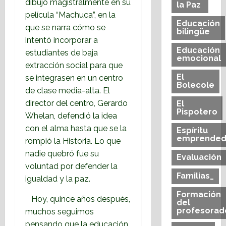
dibujó magistralmente en su
la Paz
película “Machuca”, en la
Educación
que se narra cómo se
bilingüe
intentó incorporar a
Educación
estudiantes de baja
emocional
extracción social para que
El
se integrasen en un centro
Bolecole
de clase media-alta. El
director del centro, Gerardo
El
Pispotero
Whelan, defendió la idea
con el alma hasta que se la
Espíritu
emprended
rompió la Historia. Lo que
nadie quebró fue su
Evaluación
voluntad por defender la
Familias_
igualdad y la paz.
Formación
Hoy, quince años después,
del
profesorad
muchos seguimos
pensando que la educación