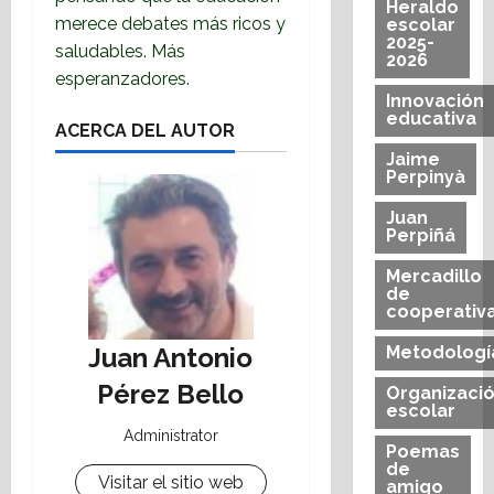
Heraldo
merece debates más ricos y
escolar
2025-
saludables. Más
2026
esperanzadores.
Innovación
educativa
ACERCA DEL AUTOR
Jaime
Perpinyà
Juan
Perpiñá
Mercadillo
de
cooperativ
Juan Antonio
Metodologí
Pérez Bello
Organizaci
escolar
Administrator
Poemas
de
Visitar el sitio web
amigo