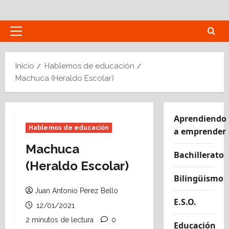
Saltar
al
contenido
Menú
principal
Inicio
Hablemos de educación
Machuca (Heraldo Escolar)
Aprendiendo
Hablemos de educación
a emprender
Machuca
Bachillerato
(Heraldo Escolar)
Bilingüismo
Juan Antonio Pérez Bello
E.S.O.
12/01/2021
2 minutos de lectura
0
Educación