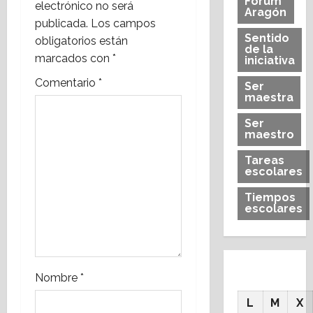
Forum
electrónico no será
ó
Aragón
publicada.
Los campos
n
Sentido
obligatorios están
de la
marcados con
*
iniciativa
d
Comentario
*
Ser
e
maestra
Ser
e
maestro
n
Tareas
escolares
t
Tiempos
escolares
r
a
d
Nombre
*
a
L
M
X