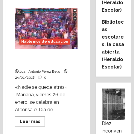
acerca
(Heraldo
de
Escolar)
Vídeo
escolar:
reportaje
Bibliotec
de
la
as
biblioteca
municipal
escolare
de
Hablemos de educación
Alcorisa
s, la casa
(1996).
abierta
Día de la Paz en Alcorisa:
(Heraldo
25 años de una canción.
Escolar)
Juan Antonio Pérez Bello
25/01/2018
0
«Nadie se quede atrás»
Mañana, viernes 26 de
enero, se celebra en
Alcorisa el Día de...
Leer
Leer más
Diez
más
acerca
inconveni
de