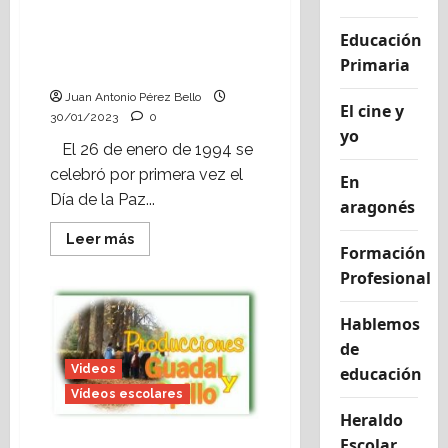
Hoy se celebra la 30ª
Educación
edición del Día de la Paz
Primaria
en Alcorisa
Juan Antonio Pérez Bello
El cine y
30/01/2023
0
yo
El 26 de enero de 1994 se
celebró por primera vez el
En
Día de la Paz...
aragonés
Leer
Leer más
Formación
más
acerca
Profesional
de
Hoy
se
Hablemos
celebra
la
de
30ª
edición
Videos
educación
del
Día
Vídeos escolares
de
Heraldo
la
Paz
Escolar
Reportaje de una