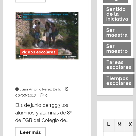
más
acerca
Sentido
de
de la
Vídeo
escolar:
iniciativa
Jornada
de
Ser
Páginas
maestra
Abiertas
(2008)
Ser
maestro
Vídeos escolares
Tareas
escolares
Vídeo escolar: reportaje
de una excursión al río
Tiempos
Pitarque (junio, 1993)
escolares
Juan Antonio Pérez Bello
06/07/2018
0
El 1 de junio de 1993 los
alumnos y alumnas de 8º
de EGB del Colegio de...
L
M
X
Leer
Leer más