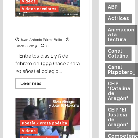
de
Videos
Alcorisa
ABP
visitó
Vídeos escolares
Galve
(octubre
Actrices
de
Vídeo escolar: Día de la
1999)
Animación
Paz (enero, 1999)
a la
lectura
Juan Antonio Pérez Bello
06/02/2019
0
Canal
Entre los días 1 y 5 de
Catalina
febrero de 1999 (hace ahora
Canal
20 años) el colegio,...
Pispotero_
Leer
CEIP
Leer más
más
"Catalina
acerca
de
de
Aragón"
Vídeo
escolar:
Día
CEIP "El
de
Justicia
la
de
Paz
Poesía / Prosa poética
Aragón"
(enero,
1999)
Videos
Competenc