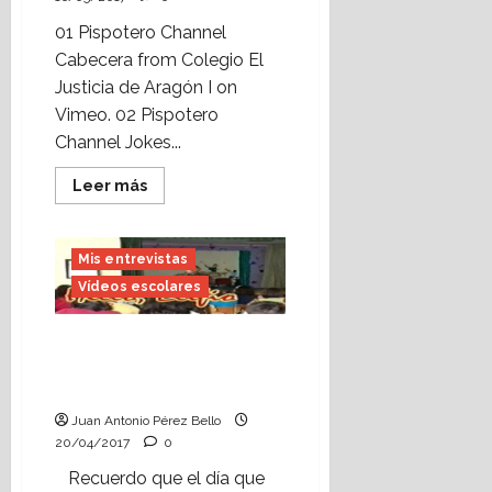
8º
de
01 Pispotero Channel
EGB
Cabecera from Colegio El
(1991-
1992),
Justicia de Aragón I on
nos
lo
Vimeo. 02 Pispotero
muestra
Channel Jokes...
Leer
Leer más
más
acerca
de
«Pispotero
Mis entrevistas
Channel»,
Premio
Vídeos escolares
en
el
Concurso
de
Vídeo escolar: entrevista
Televisión
a Elifio Feliz de Vargas en
Escolar
de
2002.
RTVE
en
Juan Antonio Pérez Bello
2006
20/04/2017
0
(1ª
parte).
Recuerdo que el día que