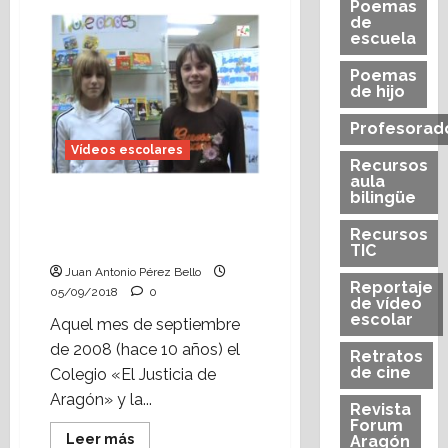
Poemas
de
Vídeo
de
escolar:
escuela
reportaje
«Un
Poemas
cuento
de hijo
de
Navidad
en
Profesorad
el
colegio
Vídeos escolares
de
Recursos
Alcorisa»
aula
(1ª
bilingüe
Vídeo escolar: Jornada
parte)
de Páginas Abiertas
Recursos
(2008)
TIC
Juan Antonio Pérez Bello
Reportaje
05/09/2018
0
de vídeo
escolar
Aquel mes de septiembre
de 2008 (hace 10 años) el
Retratos
de cine
Colegio «El Justicia de
Aragón» y la...
Revista
Forum
Leer
Leer más
Aragón