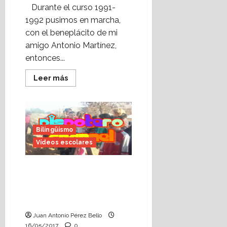
(1991-
Durante el curso 1991-
1992),
nos
1992 pusimos en marcha,
lo
con el beneplácito de mi
muestra
amigo Antonio Martínez,
entonces...
Leer
Leer más
más
acerca
de
Vídeo
escolar:
¿Cómo
era
Bilingüismo
Alcorisa
hace
Vídeos escolares
25
años?
(cap.
«Pispotero Channel»,
1)
El
Premio en el Concurso
Grupo
de Televisión Escolar de
«Masada»,
del
RTVE en 2006 (1ª parte).
Taller
de
Juan Antonio Pérez Bello
vídeo
16/05/2017
0
de