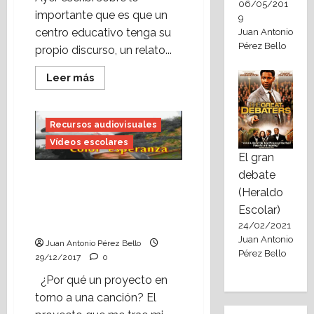
06/05/201
importante que es que un
9
centro educativo tenga su
Juan Antonio
Pérez Bello
propio discurso, un relato...
Leer
Leer más
más
acerca
de
«El
Recursos audiovisuales
Bolecole»,
un
Vídeos escolares
modelo
de
El gran
relato
debate
de
Vídeo escolar:
centro.
(Heraldo
Aprendizaje basado en
Proyectos: ejemplo de
Escolar)
producto memorable.
24/02/2021
Juan Antonio
Juan Antonio Pérez Bello
Pérez Bello
29/12/2017
0
¿Por qué un proyecto en
torno a una canción? El