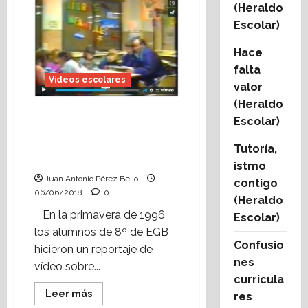
escolar:
(Heraldo
En
el
Escolar)
X
Aniversario
de
Hace
la
falta
Expo,
recuperamos
Vídeos escolares
valor
el
vídeo
(Heraldo
‘Agua
Vídeo escolar: reportaje
que
Escolar)
no
de la biblioteca
has
municipal de Alcorisa
de
Tutoría,
leer’.
(1996).
istmo
Juan Antonio Pérez Bello
contigo
06/06/2018
0
(Heraldo
En la primavera de 1996
Escolar)
los alumnos de 8º de EGB
Confusio
hicieron un reportaje de
nes
vídeo sobre...
curricula
Leer
Leer más
res
más