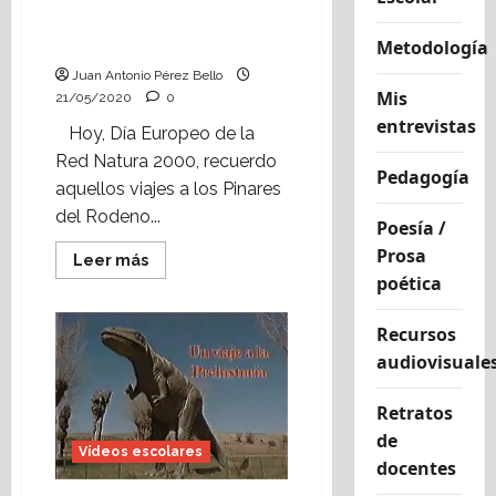
en
Alcorisa
excursión a los Pinares
del Rodeno (2004).
Metodología
Juan Antonio Pérez Bello
Mis
21/05/2020
0
entrevistas
Hoy, Día Europeo de la
Red Natura 2000, recuerdo
Pedagogía
aquellos viajes a los Pinares
del Rodeno...
Poesía /
Prosa
Leer
Leer más
más
poética
acerca
de
Reportaje
Recursos
de
una
audiovisuale
excursión
a
los
Retratos
Pinares
del
de
Rodeno
Vídeos escolares
(2004).
docentes