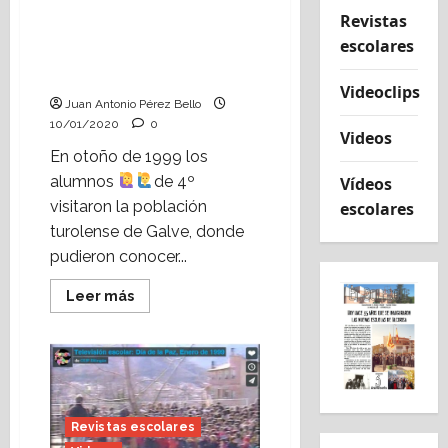
Hace 20 años, el
Revistas
alumnado del colegio de
escolares
Alcorisa visitó Galve
(octubre de 1999)
Videoclips
Juan Antonio Pérez Bello
10/01/2020
0
Videos
En otoño de 1999 los
alumnos
de 4º
Vídeos
visitaron la población
escolares
turolense de Galve, donde
pudieron conocer...
Leer
Leer más
más
acerca
de
Hace
20
años,
el
alumnado
del
Revistas escolares
colegio