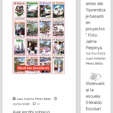
Día
entes del
de
"Aprendiza
la
Paz
je basado
en
Alcorisa:
en
25
años
proyectos
de
". Foto:
una
canción.
Jaime
Perpinyà.
04/01/2023
Juan Antonio
Pérez Bello
Revistas escolares
«El Bolecole», un
(Re)invent
modelo de relato de
ar la
centro.
escuela
Juan Antonio Pérez Bello
(Heraldo
03/01/2018
0
Escolar)
Ayer escribí sobre lo