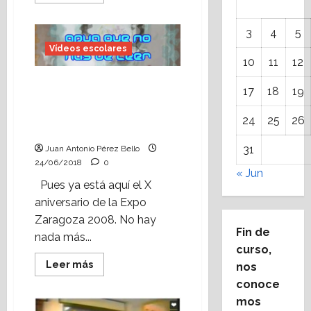
más
acerca
de
Vídeo
3
4
5
escolar:
reportaje
Vídeos escolares
de
10
11
12
una
excursión
Vídeo escolar: En el X
al
17
18
19
río
Aniversario de la Expo,
Pitarque
recuperamos el vídeo
(junio,
24
25
26
1993)
‘Agua que no has de leer’.
31
Juan Antonio Pérez Bello
24/06/2018
0
« Jun
Pues ya está aquí el X
aniversario de la Expo
Zaragoza 2008. No hay
Fin de
nada más...
curso,
Leer
Leer más
nos
más
conoce
acerca
de
mos
Vídeo