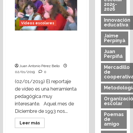
cuento
2025-
de
2026
Navidad
en
el
Innovación
Vídeos escolares
colegio
educativa
de
Alcorisa”
Jaime
(2ª
Vídeo escolar: reportaje
Perpinyà
parte)
«Un cuento de Navidad
en el colegio de
Juan
Perpiñá
Alcorisa» (1ª parte)
Juan Antonio Pérez Bello
Mercadillo
de
02/01/2019
0
cooperativ
(02/01/2019) El reportaje
Metodologí
de vídeo es una herramienta
pedagógica muy
Organizaci
escolar
interesante. Aquel mes de
Diciembre de 1993 nos...
Poemas
de
Leer
Leer más
amigo
más
acerca