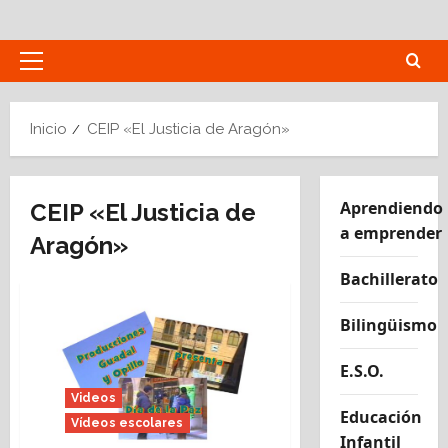
Saltar
al
contenido
Menú
principal
Inicio
CEIP «El Justicia de Aragón»
Aprendiendo
CEIP «El Justicia de
a emprender
Aragón»
Bachillerato
Bilingüismo
E.S.O.
Videos
Educación
Vídeos escolares
Infantil