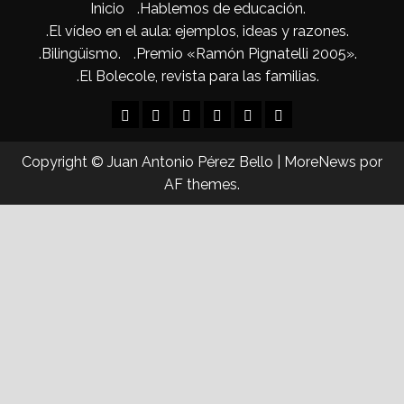
Inicio
.Hablemos de educación.
.El vídeo en el aula: ejemplos, ideas y razones.
.Bilingüismo.
.Premio «Ramón Pignatelli 2005».
.El Bolecole, revista para las familias.
Inicio
.Hablemos
.El
.Bilingüismo.
.Premio
.El
de
vídeo
«Ramón
Bolecole,
Copyright © Juan Antonio Pérez Bello
|
MoreNews
por
educación.
en
Pignatelli
revista
AF themes.
el
2005».
para
aula:
las
ejemplos,
familias.
ideas
y
razones.