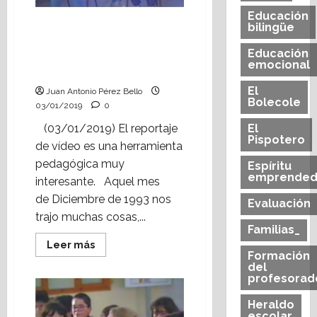
Educación
Vídeo escolar: reportaje
bilingüe
“Un cuento de Navidad
Educación
en el colegio de
emocional
Alcorisa” (2ª parte)
El
Juan Antonio Pérez Bello
Bolecole
03/01/2019
0
El
(03/01/2019) El reportaje
Pispotero
de vídeo es una herramienta
pedagógica muy
Espíritu
emprended
interesante. Aquel mes
de Diciembre de 1993 nos
Evaluación
trajo muchas cosas,...
Familias_
Leer
Leer más
más
Formación
acerca
del
de
profesorad
Vídeo
escolar:
Heraldo
reportaje
“Un
escolar