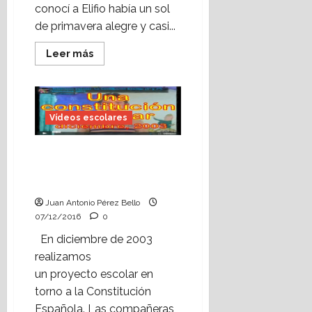
conocí a Elifio había un sol
de primavera alegre y casi...
Leer
Leer más
más
acerca
de
Vídeo
escolar:
entrevista
Vídeos escolares
a
Elifio
Feliz
de
Vídeo escolar: «Una
Vargas
constitución escolar»
en
2002.
(2003)
Juan Antonio Pérez Bello
07/12/2016
0
En diciembre de 2003
realizamos
un proyecto escolar en
torno a la Constitución
Española. Las compañeras