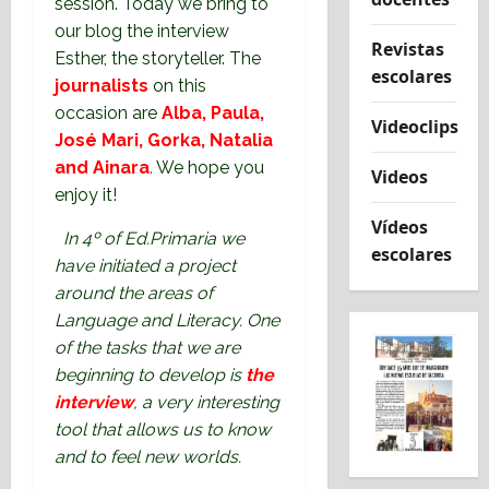
session. Today we bring to
our blog the interview
Revistas
Esther, the storyteller. The
escolares
journalists
on this
occasion are
Alba, Paula,
Videoclips
José Mari, Gorka, Natalia
and Ainara
.
We hope you
Videos
enjoy it!
Vídeos
In 4º of Ed.Primaria we
escolares
have initiated a project
around the areas of
Language and Literacy. One
of the tasks that we are
beginning to develop is
the
interview
, a very interesting
tool that allows us to know
and to feel new worlds.