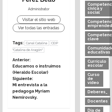
Competenc
cívica y
Administrator
social
Visitar el sitio web
Competenc
emprended
Ver todas las entradas
Competenc
clave
Tags:
Canal Catalina
CEIP
Comunidad
"Catalina de Aragón"
educativas
N
Anterior:
Currículo
escolar
Educamos o instruimos
a
(Heraldo Escolar)
Curso
Siguiente:
de
v
vídeo
Mi entrevista a la
e
pedagoga Myriam
Deberes_
Nemirovsky.
Docentes
g
Día de