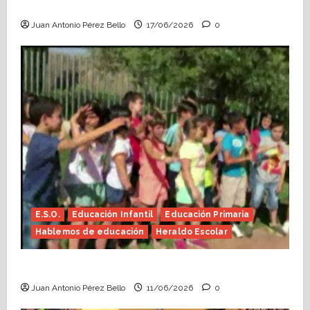
Escolar)
Juan Antonio Pérez Bello
17/06/2026
0
E.S.O.
Educación Infantil
Educación Primaria
Hablemos de educación
Heraldo Escolar
Hace falta valor (Heraldo Escolar)
Juan Antonio Pérez Bello
11/06/2026
0