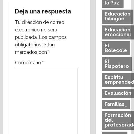
a
la Paz
Deja una respuesta
c
Educación
bilingüe
Tu dirección de correo
i
electrónico no será
Educación
emocional
publicada.
Los campos
ó
obligatorios están
El
n
Bolecole
marcados con
*
El
Comentario
*
d
Pispotero
e
Espíritu
emprended
e
Evaluación
n
Familias_
t
Formación
del
profesorad
r