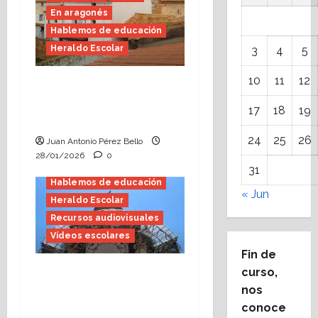
En aragonés
Hablemos de educación
Heraldo Escolar
3
4
5
10
11
12
Formación, lo viache
sosegado (Heraldo
17
18
19
Escolar)
Bachillerato
E.S.O.
24
25
26
Juan Antonio Pérez Bello
Educación Infantil
28/01/2026
0
Educación Primaria
31
Hablemos de educación
« Jun
Heraldo Escolar
Recursos audiovisuales
Vídeos escolares
Fin de
El vídeo, narrador y
curso,
narración (Heraldo
nos
Escolar)
conoce