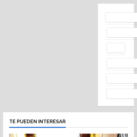
Bluesky
Facebo
X
Whats
Thread
Telegr
TE PUEDEN INTERESAR