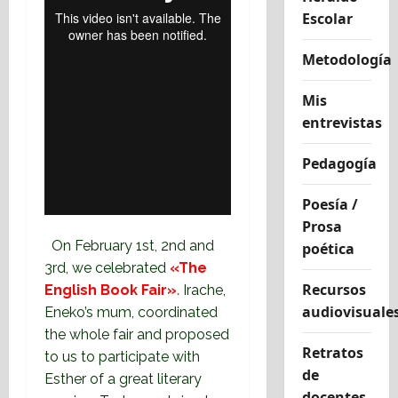
Escolar
Metodología
Mis
entrevistas
Pedagogía
Poesía /
Prosa
On February 1st, 2nd and
poética
3rd, we celebrated
«The
Recursos
English Book Fair»
.
Irache,
audiovisuale
Eneko’s mum, coordinated
the whole fair and proposed
Retratos
to us to participate with
de
Esther of a great literary
docentes