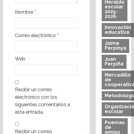
Heraldo
a
escolar
2025-
Nombre
*
2026
d
Innovación
a
educativa
Correo electrónico
*
s
Jaime
Perpinyà
Web
Juan
Perpiñá
Mercadillo
de
cooperativ
Recibir un correo
Metodologí
electrónico con los
siguientes comentarios a
Organizaci
escolar
esta entrada.
Poemas
de
Recibir un correo
amigo