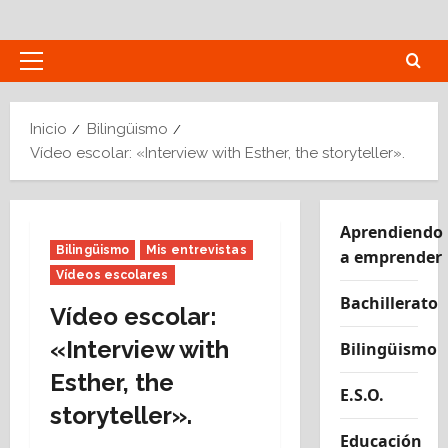
Saltar
al
contenido
Menú
principal
Inicio
Bilingüismo
Vídeo escolar: «Interview with Esther, the storyteller».
Aprendiendo
Bilingüismo
Mis entrevistas
a emprender
Vídeos escolares
Bachillerato
Vídeo escolar:
«Interview with
Bilingüismo
Esther, the
E.S.O.
storyteller».
Educación