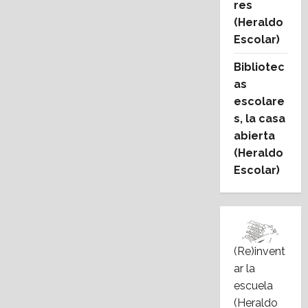
res
(Heraldo
Escolar)
Bibliotec
as
escolare
s, la casa
abierta
(Heraldo
Escolar)
(Re)invent
ar la
escuela
(Heraldo