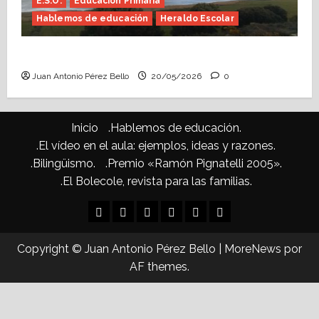
E.S.O.
Educación Primaria
Hablemos de educación
Heraldo Escolar
Confusiones curriculares (Heraldo Escolar)
Juan Antonio Pérez Bello
20/05/2026
0
Inicio
.Hablemos de educación.
.El vídeo en el aula: ejemplos, ideas y razones.
.Bilingüismo.
.Premio «Ramón Pignatelli 2005».
.El Bolecole, revista para las familias.
Inicio
.Hablemos
.El
.Bilingüismo.
.Premio
.El
de
vídeo
«Ramón
Bolecole,
Copyright © Juan Antonio Pérez Bello
|
MoreNews
por
educación.
en
Pignatelli
revista
AF themes.
el
2005».
para
aula:
las
ejemplos,
familias.