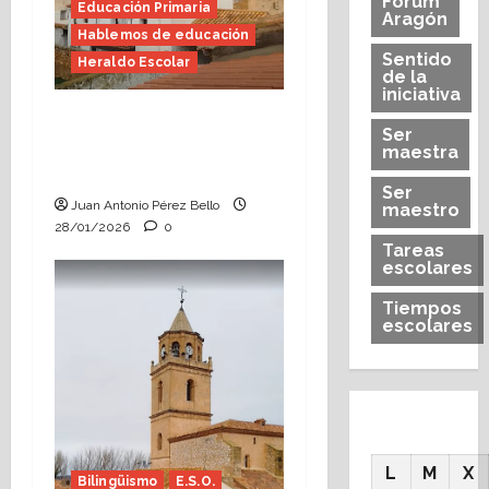
Forum
Educación Primaria
Aragón
Hablemos de educación
Sentido
Heraldo Escolar
de la
iniciativa
Formación, el viaje
Ser
sosegado (Heraldo
maestra
Escolar)
Ser
Juan Antonio Pérez Bello
maestro
28/01/2026
0
Tareas
escolares
Tiempos
escolares
L
M
X
Bilingüismo
E.S.O.