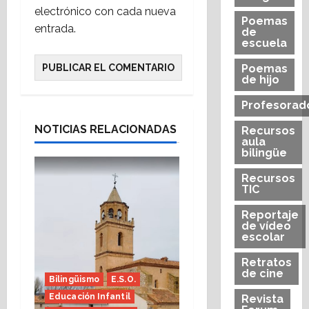
electrónico con cada nueva
Poemas
entrada.
de
escuela
Poemas
de hijo
Profesorad
NOTICIAS RELACIONADAS
Recursos
aula
bilingüe
Recursos
TIC
Reportaje
de vídeo
escolar
Retratos
de cine
Bilingüismo
E.S.O.
Educación Infantil
Revista