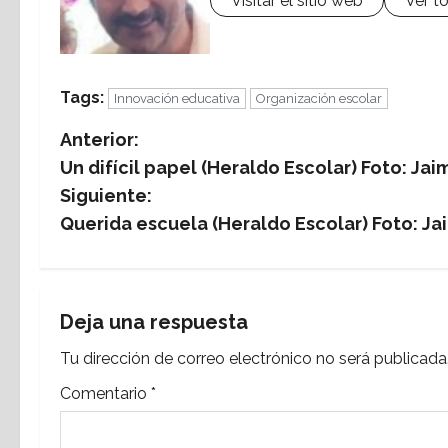
Visitar el sitio web
Ver t
Tags:
Innovación educativa
Organización escolar
N
Anterior:
Un difícil papel (Heraldo Escolar) Foto: Ja
a
Siguiente:
v
Querida escuela (Heraldo Escolar) Foto: Ja
e
g
Deja una respuesta
a
Tu dirección de correo electrónico no será publicada
c
Comentario
*
i