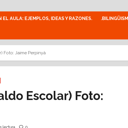
N EL AULA: EJEMPLOS, IDEAS Y RAZONES.
.BILINGÜIS
r) Foto: Jaime Perpinyà
aldo Escolar) Foto:
 lectura
0