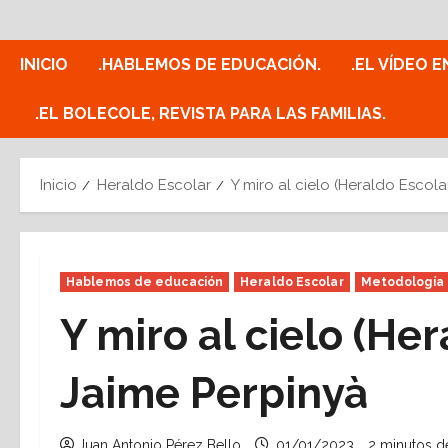
Saltar
al
contenido
INICIO
.HABLEMOS DE EDUCACIÓN.
.EL VÍDEO E
.EL BOLECOLE, REVISTA PARA LAS FAMILIAS.
Inicio
Heraldo Escolar
Y miro al cielo (Heraldo Escola
Hablemos de educación
Heraldo Escolar
Metodología
Y miro al cielo (Her
Jaime Perpinyà
Juan Antonio Pérez Bello
01/01/2023
2 minutos de