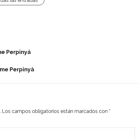
odas las entradas
ime Perpinyá
ime Perpinyà
.
Los campos obligatorios están marcados con
*