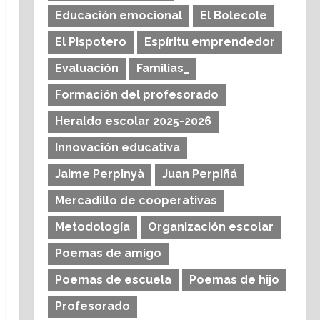
Educación emocional
El Bolecole
El Pispotero
Espíritu emprendedor
Evaluación
Familias_
Formación del profesorado
Heraldo escolar 2025-2026
Innovación educativa
Jaime Perpinyà
Juan Perpiñá
Mercadillo de cooperativas
Metodología
Organización escolar
Poemas de amigo
Poemas de escuela
Poemas de hijo
Profesorado