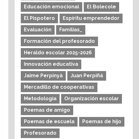
Educación emocional
El Bolecole
El Pispotero
Espíritu emprendedor
Evaluación
Familias_
Formación del profesorado
Heraldo escolar 2025-2026
Innovación educativa
Jaime Perpinyà
Juan Perpiñá
Mercadillo de cooperativas
Metodología
Organización escolar
Poemas de amigo
Poemas de escuela
Poemas de hijo
Profesorado