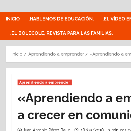
Saltar
al
contenido
INICIO
.HABLEMOS DE EDUCACIÓN.
.EL VÍDEO E
.EL BOLECOLE, REVISTA PARA LAS FAMILIAS.
Inicio
Aprendiendo a emprender
«Aprendiendo a em
Aprendiendo a emprender
«Aprendiendo a e
a crecer en comuni
Juan Antonio Pérez Bello
18/09/2018
3 minutos d