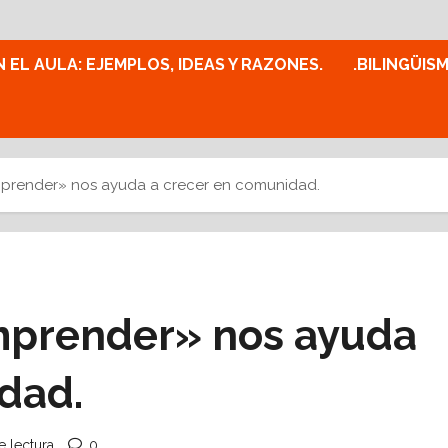
N EL AULA: EJEMPLOS, IDEAS Y RAZONES.
.BILINGÜIS
prender» nos ayuda a crecer en comunidad.
mprender» nos ayuda
dad.
e lectura
0