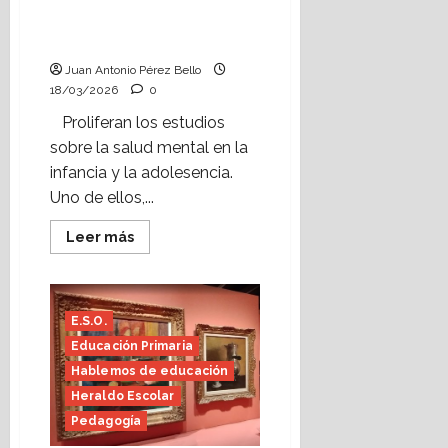
emocional (Heraldo
Escolar)
Juan Antonio Pérez Bello
18/03/2026
0
Proliferan los estudios
sobre la salud mental en la
infancia y la adolesencia.
Uno de ellos,...
Leer
Leer más
más
acerca
de
La
escuela,
hogar
E.S.O.
emocional
Educación Primaria
(Heraldo
Escolar)
Hablemos de educación
Heraldo Escolar
Pedagogía