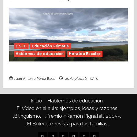
E.S.O.
Educación Primaria
Hablemos de educación
Heraldo Escolar
Confusiones curriculares (Heraldo Escolar)
Juan Antonio Pérez Bello
20/05/2026
0
Inicio
.Hablemos de educación.
.El vídeo en el aula: ejemplos, ideas y razones.
.Bilingüismo.
.Premio «Ramón Pignatelli 2005».
.El Bolecole, revista para las familias.
Inicio
.Hablemos
.El
.Bilingüismo.
.Premio
.El