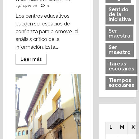
29/04/2026
0
Sentido
de la
Los centros educativos
iniciativa
pueden ser espacios de
Ser
confianza para promover el
maestra
análisis crítico de la
información. Esta...
Ser
maestro
Leer
Leer más
más
Tareas
acerca
escolares
de
Debate,
Tiempos
celebrado
escolares
combate
(Heraldo
Escolar)
L
M
X