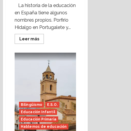
La historia de la educación
en España tiene algunos
nombres propios. Porfirio
Hidalgo en Portugalete y...
Leer
Leer más
más
acerca
de
Escuela
circular
(Heraldo
Escolar)
Bilingüismo
E.S.O.
Educación Infantil
Educación Primaria
Hablemos de educación