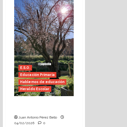
E.S.O.
Educación Primaria
Hablemos de educación
Heraldo Escolar
Escuela circular (Heraldo
Escolar)
Juan Antonio Pérez Bello
04/02/2026
0