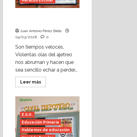
Heraldo Escolar
Aniversario, regalo del
tiempo (Heraldo Escolar)
Juan Antonio Pérez Bello
04/03/2026
0
Son tiempos veloces.
Violentas olas del ajetreo
nos abruman y hacen que
sea sencillo echar a perder...
Leer
Leer más
más
acerca
de
Aniversario,
regalo
del
tiempo
E.S.O.
(Heraldo
Escolar)
Educación Primaria
Hablemos de educación