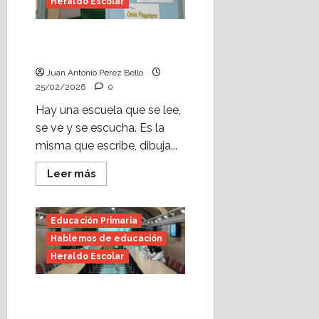
Heraldo Escolar
La prensa, periódica
compañera
Juan Antonio Pérez Bello
25/02/2026
0
Hay una escuela que se lee,
se ve y se escucha. Es la
misma que escribe, dibuja...
Leer
Leer más
más
acerca
de
La
Educación Primaria
prensa,
periódica
Hablemos de educación
compañera
Heraldo Escolar
Ciencia con conciencia
(Heraldo Escolar)