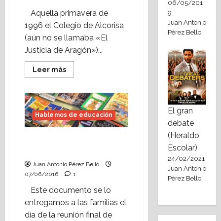
06/05/201
Aquella primavera de
9
Juan Antonio
1996 el Colegio de Alcorisa
Pérez Bello
(aún no se llamaba «El
Justicia de Aragón»)...
Leer
Leer más
más
acerca
de
Vídeo
escolar:
El gran
reportaje
Hablemos de educación
de
debate
la
Semana
(Heraldo
de
Claves para que a mi
animación
Escolar)
hijo/a le guste leer.
a
la
24/02/2021
Juan Antonio Pérez Bello
lectura
Juan Antonio
(1996)
07/06/2016
1
Pérez Bello
Este documento se lo
entregamos a las familias el
día de la reunión final de