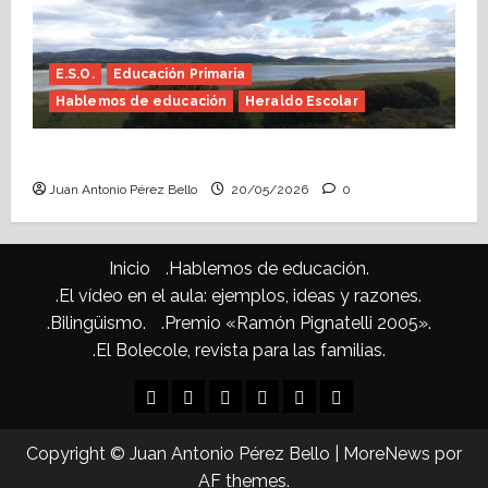
E.S.O.
Educación Primaria
Hablemos de educación
Heraldo Escolar
Confusiones curriculares (Heraldo Escolar)
Juan Antonio Pérez Bello
20/05/2026
0
Inicio
.Hablemos de educación.
.El vídeo en el aula: ejemplos, ideas y razones.
.Bilingüismo.
.Premio «Ramón Pignatelli 2005».
.El Bolecole, revista para las familias.
Inicio
.Hablemos
.El
.Bilingüismo.
.Premio
.El
de
vídeo
«Ramón
Bolecole,
Copyright © Juan Antonio Pérez Bello
|
MoreNews
por
educación.
en
Pignatelli
revista
AF themes.