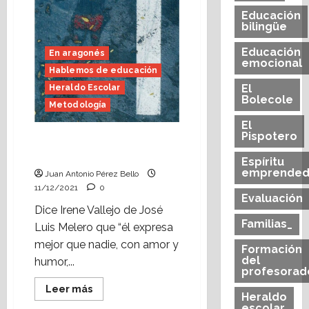
Educación
bilingüe
Educación
En aragonés
emocional
Hablemos de educación
El
Heraldo Escolar
Bolecole
Metodología
El
Pispotero
Leyer ye volar (Heraldo
Escolar)
Espíritu
emprended
Juan Antonio Pérez Bello
11/12/2021
0
Evaluación
Dice Irene Vallejo de José
Familias_
Luis Melero que “él expresa
mejor que nadie, con amor y
Formación
del
humor,...
profesorad
Leer
Leer más
Heraldo
más
escolar
acerca