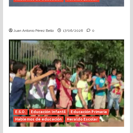
Fin de curso, nos conocemos (Heraldo
Escolar)
Juan Antonio Pérez Bello
17/06/2026
0
E.S.O.
Educación Infantil
Educación Primaria
Hablemos de educación
Heraldo Escolar