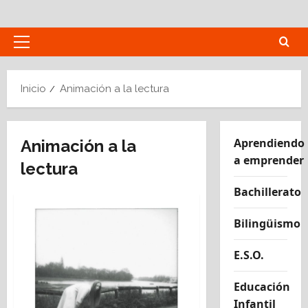
Saltar
al
contenido
Menú
principal
Inicio
Animación a la lectura
Aprendiendo
Animación a la
a emprender
lectura
Bachillerato
Bilingüismo
E.S.O.
Educación
Infantil