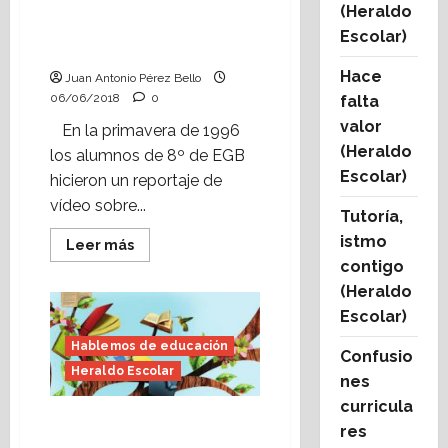
de la biblioteca
(Heraldo
municipal de Alcorisa
Escolar)
(1996).
Hace
Juan Antonio Pérez Bello
06/06/2018
0
falta
valor
En la primavera de 1996
(Heraldo
los alumnos de 8º de EGB
Escolar)
hicieron un reportaje de
vídeo sobre...
Tutoría,
istmo
Leer
Leer más
más
contigo
acerca
de
(Heraldo
Vídeo
escolar:
Escolar)
reportaje
de
Hablemos de educación
Confusio
la
biblioteca
Heraldo Escolar
nes
municipal
de
curricula
Alcorisa
Cómo va la lectura
(1996).
res
(Heraldo Escolar)