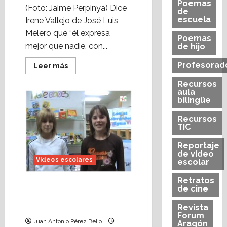
Poemas
(Foto: Jaime Perpinyà) Dice
de
escuela
Irene Vallejo de José Luis
Melero que “él expresa
Poemas
mejor que nadie, con...
de hijo
Profesorad
Leer
Leer más
más
acerca
Recursos
de
aula
Leer
bilingüe
es
volar
(Heraldo
Recursos
escolar)
TIC
–
Foto:
Jaime
Reportaje
Perpinyà
de vídeo
Vídeos escolares
escolar
Retratos
Vídeo escolar: Jornada
de cine
de Páginas Abiertas
(2008)
Revista
Forum
Juan Antonio Pérez Bello
Aragón