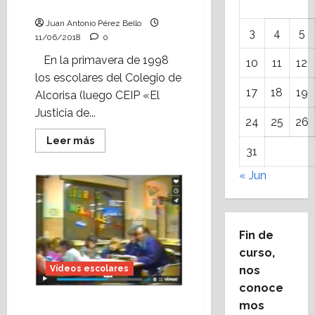
(1998).
Juan Antonio Pérez Bello
3
4
5
11/06/2018
0
En la primavera de 1998
10
11
12
los escolares del Colegio de
17
18
19
Alcorisa (luego CEIP «El
Justicia de...
24
25
26
Leer
Leer más
más
31
acerca
de
« Jun
Vídeo
escolar:
los
Dimigrandes
en
la
Fin de
biblioteca
de
curso,
Alcorisa
(1998).
Vídeos escolares
nos
conoce
Vídeo escolar: reportaje
mos