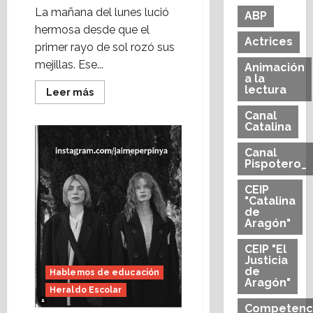
La mañana del lunes lució
ABP
hermosa desde que el
Actrices
primer rayo de sol rozó sus
mejillas. Ese...
Animación
a la
lectura
Leer
Leer más
más
acerca
Canal
de
Catalina
Estamos
en
buenas
Canal
letras
Pispotero_
(Heraldo
Escolar)
CEIP
Foto:
Jaime
"Catalina
Perpinyà
de
Aragón"
CEIP "El
Justicia
de
Hablemos de educación
Aragón"
Heraldo Escolar
Competenc