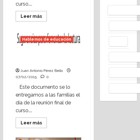
curso....
Bluesky
Leer
Leer más
más
acerca
Facebo
de
Claves
para
Hablemos de educación
X
que
a
mi
Ideas para que a mi hijo,
hijo/a
Whats
le
a mi hija le guste leer.
guste
leer.
Juan Antonio Pérez Bello
Thread
07/02/2015
0
Este documento se lo
Telegr
entregamos a las familias el
día de la reunión final de
curso....
Leer
Leer más
más
acerca
de