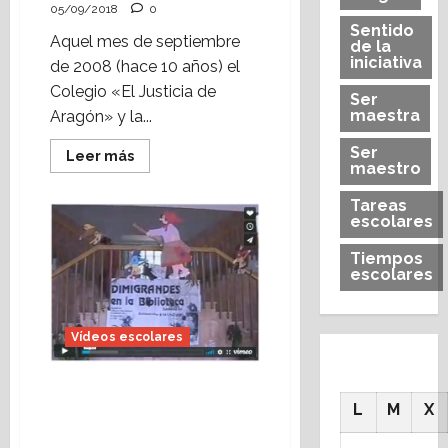
05/09/2018
0
Sentido
Aquel mes de septiembre
de la
iniciativa
de 2008 (hace 10 años) el
Colegio «El Justicia de
Ser
maestra
Aragón» y la...
Ser
Leer
Leer más
maestro
más
acerca
de
Tareas
Vídeo
escolares
escolar:
Jornada
de
Tiempos
Páginas
escolares
Abiertas
(2008)
Vídeos escolares
Vídeo escolar: los
Dimigrandes en la
L
M
X
biblioteca de Alcorisa