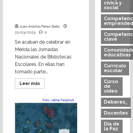
cívica y
Y Nan Milan sonrió
social
(Heraldo Escolar) Foto:
Jaime Perpinyà
Competenc
emprended
Juan Antonio Pérez Bello
22/03/2023
0
Competenc
clave
Se acaban de celebrar en
Mérida las Jornadas
Comunidad
educativas
Nacionales de Bibliotecas
Escolares. En ellas han
Currículo
escolar
tomado parte...
Curso
Leer
Leer más
de
más
vídeo
acerca
de
Y
Deberes_
Nan
Milan
sonrió
Docentes
(Heraldo
Escolar)
Día de
Foto:
la Paz
Jaime
Perpinyà