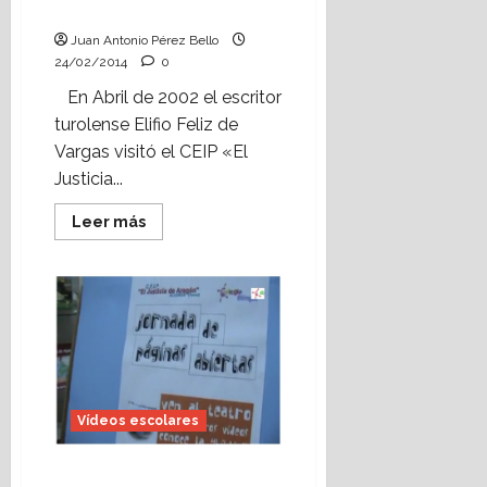
Pispotero.
Juan Antonio Pérez Bello
24/02/2014
0
En Abril de 2002 el escritor
turolense Elifio Feliz de
Vargas visitó el CEIP «El
Justicia...
Leer
Leer más
más
acerca
de
Entrevista
al
escritor
Elifio
Feliz
de
Vargas
(2002)
en
Canal
Vídeos escolares
Pispotero.
Vídeo escolar: Jornada