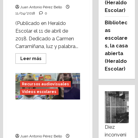
(Heraldo
Juan Antonio Pérez Bello
Escolar)
11/04/2018
0
Bibliotec
(Publicado en Heraldo
as
Escolar el 11 de abril de
escolare
2018. Dedicado a Carmen
s, la casa
Carramiñana, luz y palabra...
abierta
Leer
Leer más
(Heraldo
más
acerca
Escolar)
de
Cómo
va
la
Recursos audiovisuales
lectura
Vídeos escolares
(Heraldo
Escolar)
Cómo elaborar un
reportaje de vídeo en la
escuela: «Jornada de
Diez
páginas abiertas» (2008)
inconveni
Juan Antonio Pérez Bello