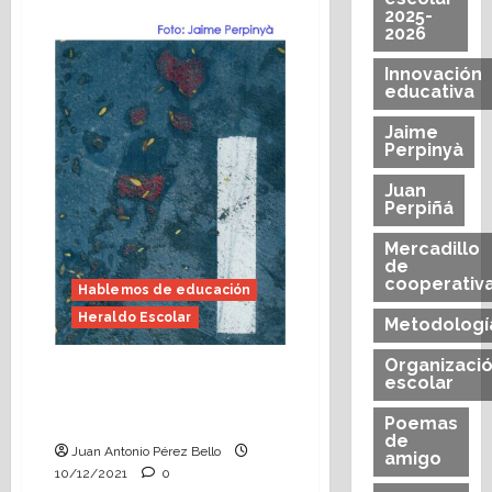
de
2025-
Leyer
2026
ye
volar
Innovación
(Heraldo
Escolar)
educativa
Jaime
Perpinyà
Juan
Perpiñá
Mercadillo
de
cooperativ
Hablemos de educación
Heraldo Escolar
Metodologí
Organizaci
Leer es volar (Heraldo
escolar
escolar) – Foto: Jaime
Perpinyà
Poemas
de
Juan Antonio Pérez Bello
amigo
10/12/2021
0