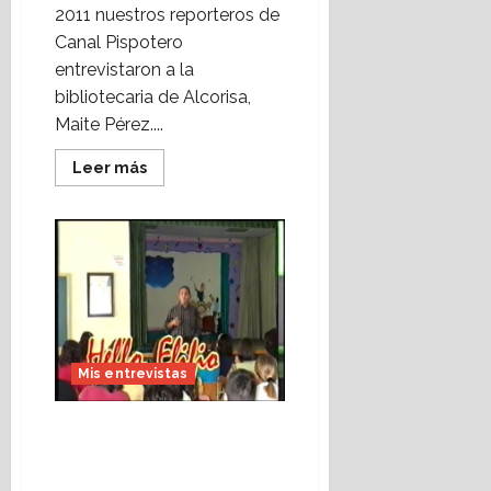
2011 nuestros reporteros de
Canal Pispotero
entrevistaron a la
bibliotecaria de Alcorisa,
Maite Pérez....
Leer
Leer más
más
acerca
de
Vídeo
escolar:
entrevista
a
la
bibliotecaria
Maite
Pérez
(marzo,
2011).
Mis entrevistas
Entrevista al escritor
Elifio Feliz de Vargas
(2002) en Canal