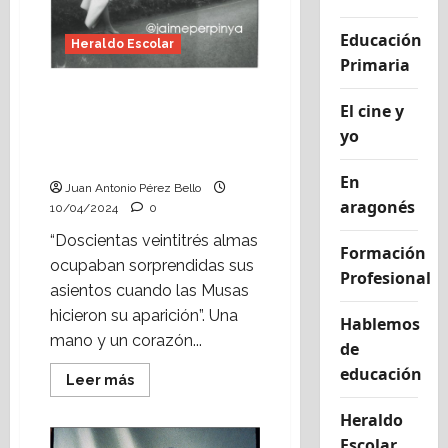
Educación
Heraldo Escolar
Primaria
Altercado Slam!, poesía
El cine y
para vivir (Heraldo
yo
Escolar) Foto: Jaime
Perpinyà
En
Juan Antonio Pérez Bello
aragonés
10/04/2024
0
“Doscientas veintitrés almas
Formación
ocupaban sorprendidas sus
Profesional
asientos cuando las Musas
hicieron su aparición”. Una
Hablemos
mano y un corazón...
de
educación
Leer
Leer más
más
acerca
Heraldo
de
Altercado
Escolar