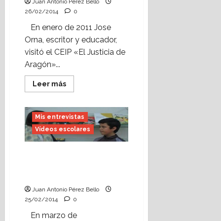
Juan Antonio Pérez Bello
26/02/2014
0
En enero de 2011 Jose
Orna, escritor y educador,
visitó el CEIP «El Justicia de
Aragón»...
Leer
Leer más
más
acerca
de
Vídeo
Mis entrevistas
escolar:
entrevista
Vídeos escolares
a
Jose
Orna,
ilustrador
Vídeo escolar: entrevista
(enero,
a la bibliotecaria Maite
2011).
Pérez (marzo, 2011).
Juan Antonio Pérez Bello
25/02/2014
0
En marzo de