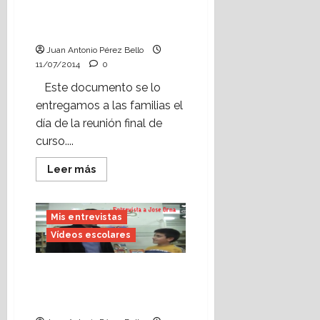
hija
no
Claves para fomentar la
le
lectura.
gusta
leer.
Juan Antonio Pérez Bello
¡Ya
no
11/07/2014
0
sé
qué
Este documento se lo
hacer!
entregamos a las familias el
día de la reunión final de
curso....
Leer
Leer más
más
acerca
de
Claves
Mis entrevistas
para
fomentar
Vídeos escolares
la
lectura.
Vídeo escolar: entrevista
a Jose Orna, ilustrador
(enero, 2011).