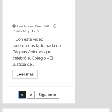
de Páginas Abiertas en el
CEIP 'El Justicia de
Aragón'” (2008) en Canal
Pispotero.
Juan Antonio Pérez Bello
18/02/2014
0
Con este vídeo
recordamos la Jornada de
Páginas Abiertas que
celebró el Colegio «El
Justicia de...
Leer
Leer más
más
acerca
de
Vídeo
escolar:
Paginación
1
2
Siguiente
Jornada
de
Páginas
de
Abiertas
en