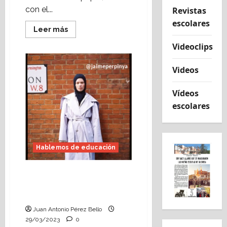
con el...
Revistas
escolares
Leer
Leer más
más
acerca
Videoclips
de
Viaje
con
Videos
las
letras
(Heraldo
Vídeos
Escolar)
Foto:
escolares
Jaime
Perpinyà
Hablemos de educación
Estamos en buenas
letras (Heraldo Escolar)
Foto: Jaime Perpinyà
Juan Antonio Pérez Bello
29/03/2023
0