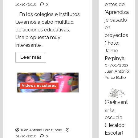
entes del
10/10/2016
0
"Aprendiza
En los colegios e institutos
je basado
llevamos a cabo multitud
en
de acciones educativas.
proyectos
Una propuesta muy
". Foto:
interesante...
Jaime
Leer
Leer más
Perpinyà.
más
04/01/2023
acerca
de
Juan Antonio
Cómo
Pérez Bello
elaborar
un
Vídeos escolares
reportaje
de
vídeo
en
Vídeo escolar: reportaje
(Re)invent
la
de la Semana de
escuela:
ar la
«Jornada
animación a la lectura
escuela
de
(1996)
páginas
(Heraldo
abiertas»
Juan Antonio Pérez Bello
(2008)
Escolar)
01/10/2016
0