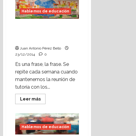
Ideas
para
que
Hablemos de educación
a
mi
hijo,
a
A mi hijo, a mi hija no le
mi
gusta leer. ¡Ya no sé qué
hija
le
hacer!
guste
leer.
Juan Antonio Pérez Bello
23/12/2014
0
Es una frase, la frase. Se
repite cada semana cuando
mantenemos la reunión de
tutoría con los...
Leer
Leer más
más
acerca
de
A
mi
hijo,
Hablemos de educación
a
mi