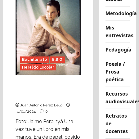
Slam!,
poesía
para
Metodología
vivir
(Heraldo
Escolar)
Foto:
Mis
Jaime
entrevistas
Perpinyà
Pedagogía
Bachillerato
E.S.O.
Poesía /
Heraldo Escolar
Prosa
poética
Viaje con las letras
(Heraldo Escolar) Foto:
Recursos
Jaime Perpinyà
audiovisuale
Juan Antonio Pérez Bello
31/01/2024
0
Retratos
Foto: Jaime Perpinyà Una
de
vez tuve un libro en mis
docentes
manos. Era de papel, cosido