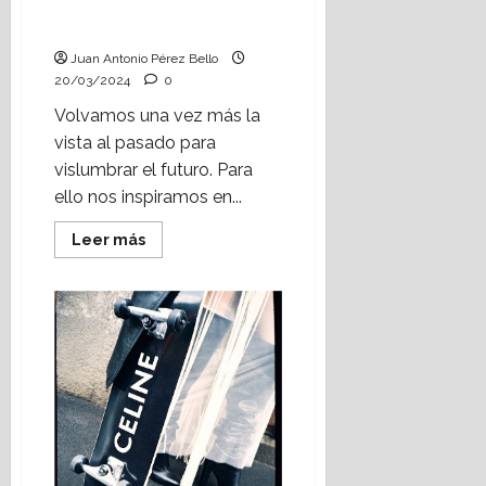
(Heraldo Escolar) Foto:
Jaime Perpinyà
Juan Antonio Pérez Bello
20/03/2024
0
Volvamos una vez más la
vista al pasado para
vislumbrar el futuro. Para
ello nos inspiramos en...
Leer
Leer más
más
acerca
de
En
buenas
manos
(I)
(Heraldo
Escolar)
Foto:
Jaime
Perpinyà