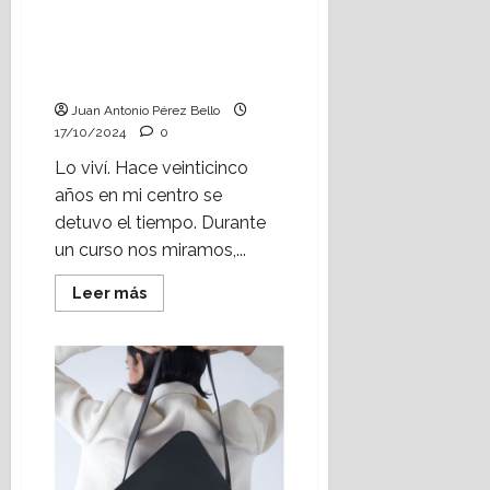
Cambia el rumbo el
caminante (Heraldo
Escolar) Foto: Jaime
Perpinyà
Juan Antonio Pérez Bello
17/10/2024
0
Lo viví. Hace veinticinco
años en mi centro se
detuvo el tiempo. Durante
un curso nos miramos,...
Leer
Leer más
más
acerca
de
Cambia
el
rumbo
el
caminante
(Heraldo
Escolar)
Foto:
Jaime