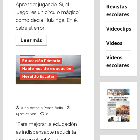
Aprender jugando. Sí, el
Revistas
juego “es un círculo mágico”,
escolares
como decía Huizinga. En él
cabe el error...
Videoclips
Leer
Leer más
Videos
más
acerca
de
E.S.O.
Vídeos
El
Educación Primaria
juego,
escolares
necesario
Hablemos de educación
aliado
(Heraldo
Heraldo Escolar
Escolar)
Foto:
Universidad
La ratio, la resta que
Literaria
de
suma (Heraldo Escolar)
Zaragoza
Juan Antonio Pérez Bello
14/01/2026
0
“Para mejorar la educación
es indispensable reducir la
ratio en el aula”. Los