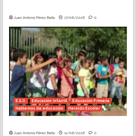
Fin de curso, nos conocemos (Heraldo
Escolar)
Juan Antonio Pérez Bello
17/06/2026
0
E.S.O.
Educación Infantil
Educación Primaria
Hablemos de educación
Heraldo Escolar
Hace falta valor (Heraldo Escolar)
Juan Antonio Pérez Bello
11/06/2026
0