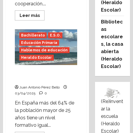
(Heraldo
cooperación....
Escolar)
Leer
Leer más
más
Bibliotec
acerca
de
as
Comunidad
Bachillerato
E.S.O.
cuidadora
escolare
(Heraldo
Educación Primaria
s, la casa
Escolar)
Foto:
Hablemos de educación
abierta
Jaime
Perpinyà
Heraldo Escolar
(Heraldo
Escolar)
Repetir y repetir
(Heraldo Escolar)
Juan Antonio Pérez Bello
03/04/2025
0
(Re)invent
En España más del 64% de
ar la
la población mayor de 25
escuela
años tiene un nivel
(Heraldo
formativo igual...
Escolar)