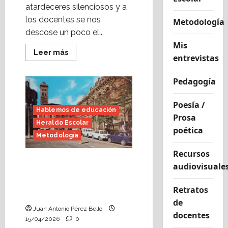
atardeceres silenciosos y a
los docentes se nos
Metodología
descose un poco el...
Mis
Leer
Leer más
entrevistas
más
acerca
de
Pedagogía
Fin
de
curso,
nos
Poesía /
conocemos
Hablemos de educación
(Heraldo
Prosa
Heraldo Escolar
Escolar)
poética
Metodología
Recursos
El juego, necesario
audiovisuale
aliado (Heraldo Escolar)
Foto: Universidad
Retratos
Literaria de Zaragoza
de
Juan Antonio Pérez Bello
docentes
15/04/2026
0