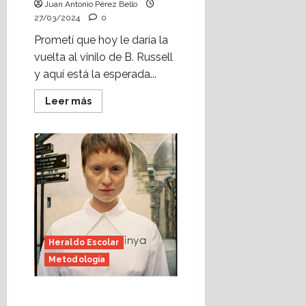
Juan Antonio Pérez Bello
27/03/2024
0
Prometí que hoy le daría la
vuelta al vinilo de B. Russell
y aquí está la esperada...
Leer
Leer más
más
acerca
de
En
buenas
manos
(y
II)
(Heraldo
Escolar)
Foto:
Jaime
Perpinyà
Heraldo Escolar
Metodología
En buenas manos (I)