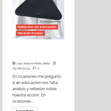
Perpinyà
Hablemos de educación
Heraldo Escolar
Tantas preguntas
(Heraldo Escolar) Foto:
Jaime Perpinyà
Juan Antonio Pérez Bello
05/06/2024
0
En ocasiones me pregunto
si en educación nos falta
análisis y reflexión sobre
nuestra acción. En
ocasiones...
Leer
Leer más