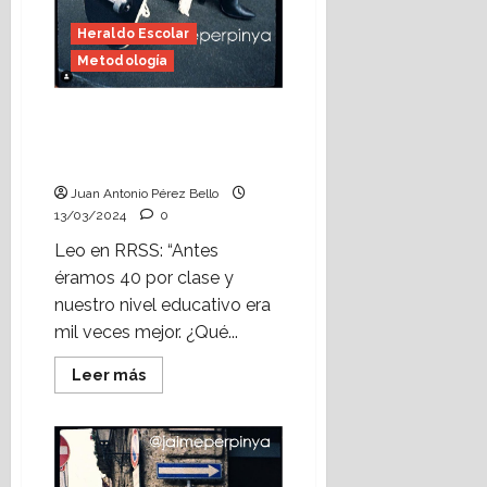
Heraldo Escolar
Metodología
La sociedad de la verdad
(Heraldo Escolar) Foto:
Jaime Perpinyà
Juan Antonio Pérez Bello
13/03/2024
0
Leo en RRSS: “Antes
éramos 40 por clase y
nuestro nivel educativo era
mil veces mejor. ¿Qué...
Leer
Leer más
más
acerca
de
La
sociedad
de
la