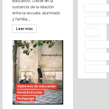
educativo. Crecer en la
sustancia de la relación
Bluesky
entre la escuela, alumnado
y familia....
Facebo
Leer
Leer más
más
X
acerca
de
La
Whats
emoción
de
aprender
(Heraldo
Thread
Escolar)
Telegr
Hablemos de educación
Heraldo Escolar
Pedagogía