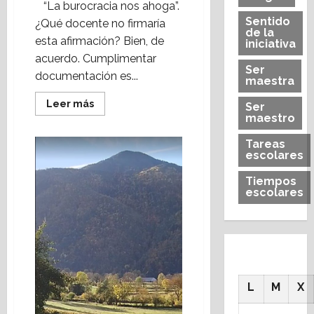
“La burocracia nos ahoga”.
Sentido
¿Qué docente no firmaría
de la
esta afirmación? Bien, de
iniciativa
acuerdo. Cumplimentar
Ser
documentación es...
maestra
Leer
Leer más
Ser
más
maestro
acerca
de
Escuela
Tareas
sin
escolares
papeles
(Heraldo
Tiempos
Escolar)
Foto:Jaime
escolares
Perpinyà
L
M
X