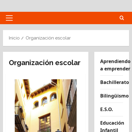
Saltar
al
contenido
Menú
principal
Inicio
Organización escolar
Aprendiendo
Organización escolar
a emprender
Bachillerato
Bilingüismo
E.S.O.
Educación
Infantil