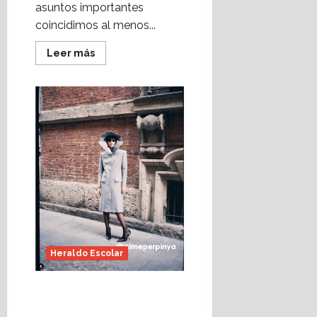
asuntos importantes
coincidimos al menos...
Leer
Leer más
más
acerca
de
Sí
que
nací
para
aprender
(Heraldo
Escolar)
Foto:
Jaime
Perpinyà
Heraldo Escolar
Autonomía de centro,
quédate (Heraldo