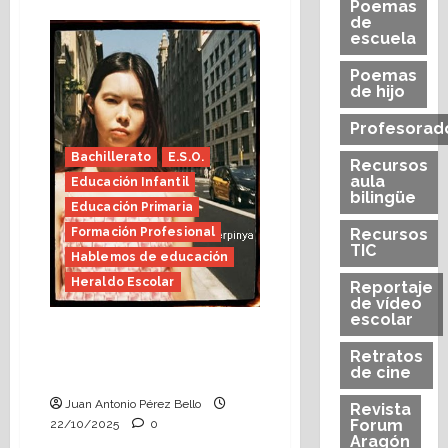
acerca
Poemas
de
de
Anatomía
escuela
de
la
edad
Poemas
(Heraldo
de hijo
Escolar)
Profesorad
Bachillerato
E.S.O.
Recursos
aula
Educación Infantil
bilingüe
Educación Primaria
Formación Profesional
Recursos
TIC
Hablemos de educación
Heraldo Escolar
Reportaje
de vídeo
escolar
Escuela sin papeles
(Heraldo Escolar)
Retratos
de cine
Foto:Jaime Perpinyà
Juan Antonio Pérez Bello
Revista
Forum
22/10/2025
0
Aragón