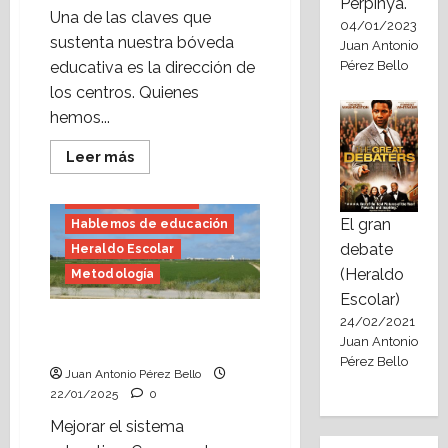
Perpinyà.
Una de las claves que
04/01/2023
sustenta nuestra bóveda
Juan Antonio
Pérez Bello
educativa es la dirección de
los centros. Quienes
hemos...
Bachillerato
E.S.O.
Leer
Leer más
más
Educación Infantil
acerca
de
Educación Primaria
Equipos
El gran
Hablemos de educación
directivos,
orilla
debate
Heraldo Escolar
posible
(Heraldo
Metodología
Escolar)
24/02/2021
La emoción de aprender
Juan Antonio
(Heraldo Escolar)
Pérez Bello
Juan Antonio Pérez Bello
22/01/2025
0
Mejorar el sistema