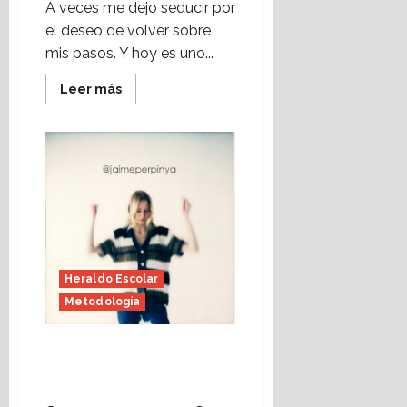
A veces me dejo seducir por
el deseo de volver sobre
mis pasos. Y hoy es uno...
Leer
Leer más
más
acerca
de
Ser
web,
ser
red
(Heraldo
Escolar)
Foto:
Jaime
Perpinyà
Heraldo Escolar
Metodología
En buenas manos (y II)
(Heraldo Escolar) Foto:
Jaime Perpinyà