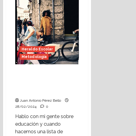
verdad
(Heraldo
Escolar)
Foto:
Jaime
Perpinyà
Heraldo Escolar
Metodología
Sí que nací para
aprender (Heraldo
Escolar) Foto: Jaime
Perpinyà
Juan Antonio Pérez Bello
28/02/2024
0
Hablo con mi gente sobre
educación y cuando
hacemos una lista de