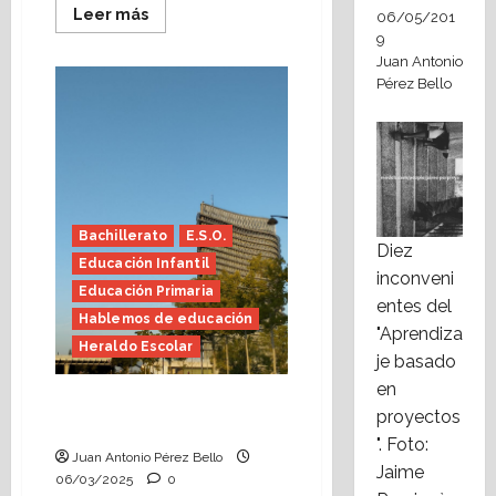
Leer
Leer más
06/05/201
más
9
acerca
de
Juan Antonio
Repetir
Pérez Bello
y
repetir
(Heraldo
Escolar)
Bachillerato
E.S.O.
Diez
Educación Infantil
inconveni
Educación Primaria
entes del
Hablemos de educación
"Aprendiza
Heraldo Escolar
je basado
en
Equipos directivos, orilla
proyectos
posible
". Foto:
Juan Antonio Pérez Bello
Jaime
06/03/2025
0