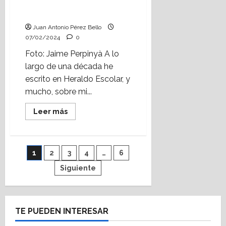
Escolar) Foto: Jaime
Perpinyà
Juan Antonio Pérez Bello
07/02/2024
0
Foto: Jaime Perpinyà A lo
largo de una década he
escrito en Heraldo Escolar, y
mucho, sobre mi...
Leer
Leer más
más
acerca
de
Autonomía
de
Paginación
1
2
3
4
…
6
centro,
quédate
(Heraldo
Siguiente
de
Escolar)
Foto:
Jaime
entradas
Perpinyà
TE PUEDEN INTERESAR