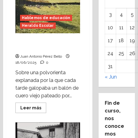
3
4
5
Hablemos de educación
Heraldo Escolar
10
11
12
17
18
19
Nuestra escuela, nuestra
familia (Heraldo Escolar)
24
25
26
Juan Antonio Pérez Bello
18/06/2025
0
31
Sobre una polvorienta
« Jun
explanada por la que cada
tarde galopaba un balón de
cuero viejo pateado por...
Fin de
Leer
Leer más
curso,
más
acerca
nos
de
Nuestra
conoce
escuela,
nuestra
mos
familia