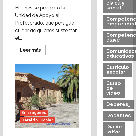
cívica y
El lunes se presentó la
social
Unidad de Apoyo al
Competenc
Profesorado, que persigue
emprended
cuidar de quienes sustentan
Competenc
el...
clave
Leer
Leer más
Comunidad
más
educativas
acerca
de
El
Currículo
profesorado
escolar
tiene
voz
Curso
(Heraldo
de
Escolar)
vídeo
Deberes_
En aragonés
Docentes
Heraldo Escolar
Día de
la Paz
Lo profesorado tiene