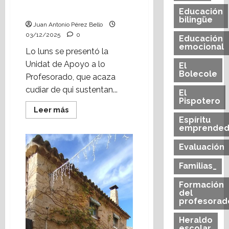
voz (Heraldo Escolar)
Educación
bilingüe
Juan Antonio Pérez Bello
03/12/2025
0
Educación
emocional
Lo luns se presentó la
Unidat de Apoyo a lo
El
Bolecole
Profesorado, que acaza
cudiar de qui sustentan...
El
Pispotero
Leer
Leer más
más
Espíritu
acerca
emprended
de
Lo
profesorado
Evaluación
tiene
voz
Familias_
(Heraldo
Escolar)
Formación
del
profesorad
Heraldo
escolar