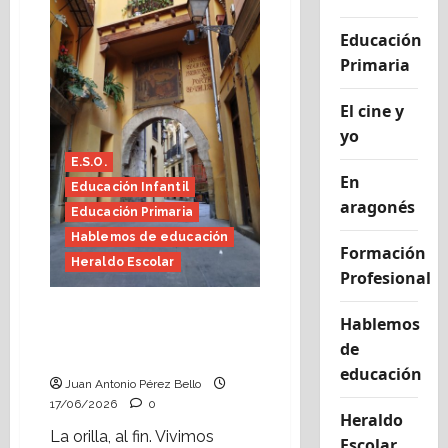
Educación
Primaria
El cine y
yo
E.S.O.
En
Educación Infantil
aragonés
Educación Primaria
Hablemos de educación
Formación
Heraldo Escolar
Profesional
Fin de curso, nos
Hablemos
conocemos (Heraldo
de
Escolar)
educación
Juan Antonio Pérez Bello
17/06/2026
0
Heraldo
La orilla, al fin. Vivimos
Escolar