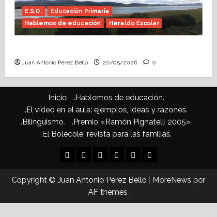
E.S.O.
Educación Primaria
Hablemos de educación
Heraldo Escolar
Confusiones curriculares (Heraldo Escolar)
Juan Antonio Pérez Bello
20/05/2026
0
Inicio
.Hablemos de educación.
.El vídeo en el aula: ejemplos, ideas y razones.
.Bilingüismo.
.Premio «Ramón Pignatelli 2005».
.El Bolecole, revista para las familias.
Inicio
.Hablemos
.El
.Bilingüismo.
.Premio
.El
de
vídeo
«Ramón
Bolecole,
Copyright © Juan Antonio Pérez Bello
|
MoreNews
por
educación.
en
Pignatelli
revista
AF themes.
el
2005».
para
aula:
las