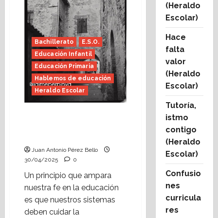
(Heraldo
(Heraldo
Escolar)
Escolar)
Hace
Bachillerato
E.S.O.
falta
Educación Infantil
valor
Educación Primaria
(Heraldo
Hablemos de educación
Escolar)
Heraldo Escolar
Tutoría,
Comunidad cuidadora
istmo
(Heraldo Escolar) Foto:
contigo
Jaime Perpinyà
(Heraldo
Juan Antonio Pérez Bello
Escolar)
30/04/2025
0
Confusio
Un principio que ampara
nes
nuestra fe en la educación
curricula
es que nuestros sistemas
res
deben cuidar la