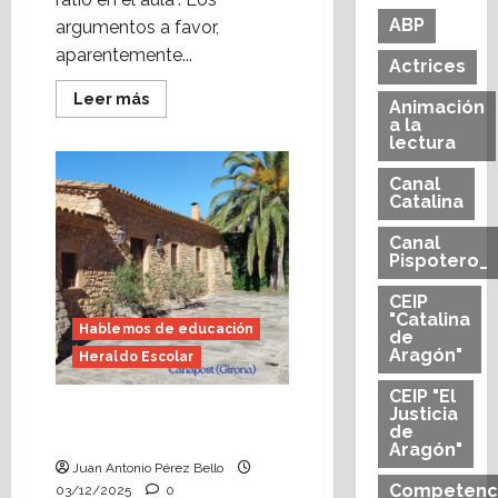
ABP
argumentos a favor,
aparentemente...
Actrices
Leer
Leer más
Animación
más
a la
acerca
lectura
de
La
ratio,
Canal
la
Catalina
resta
que
suma
Canal
(Heraldo
Pispotero_
Escolar)
CEIP
"Catalina
Hablemos de educación
de
Aragón"
Heraldo Escolar
CEIP "El
El profesorado tiene voz
Justicia
de
(Heraldo Escolar)
Aragón"
Juan Antonio Pérez Bello
Competenc
03/12/2025
0