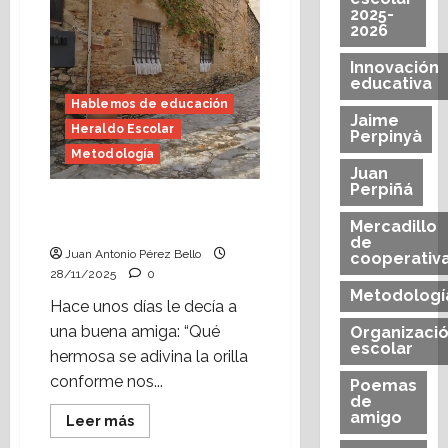
2025-
2026
Innovación
educativa
Hablemos de educación
Jaime
Heraldo Escolar
Perpinyà
Metodología
Juan
Perpiñá
Anatomía de la edad
(Heraldo Escolar)
Mercadillo
de
Juan Antonio Pérez Bello
cooperativ
28/11/2025
0
Metodologí
Hace unos días le decía a
una buena amiga: “Qué
Organizaci
escolar
hermosa se adivina la orilla
conforme nos...
Poemas
de
amigo
Leer
Leer más
más