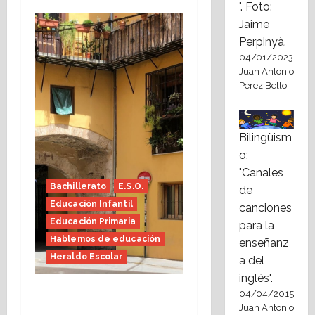
". Foto:
Jaime
Perpinyà.
04/01/2023
Juan Antonio
Pérez Bello
Bilingüism
o:
"Canales
Bachillerato
E.S.O.
de
Educación Infantil
canciones
Educación Primaria
para la
Hablemos de educación
enseñanz
Heraldo Escolar
a del
inglés".
Tutoría, istmo contigo
04/04/2015
Juan Antonio
(Heraldo Escolar)