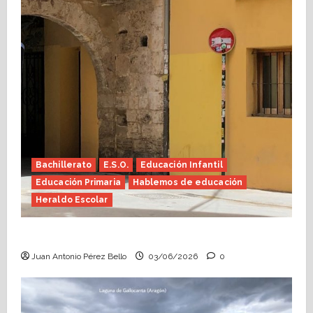
Bachillerato
E.S.O.
Educación Infantil
Educación Primaria
Hablemos de educación
Heraldo Escolar
Tutoría, istmo contigo (Heraldo Escolar)
Juan Antonio Pérez Bello
03/06/2026
0