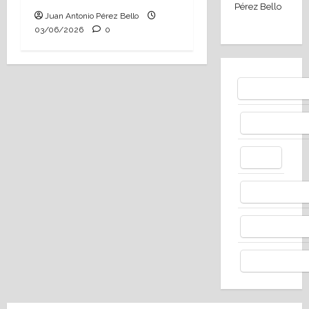
Pérez Bello
Juan Antonio Pérez Bello
03/06/2026
0
Bluesky
Facebo
X
Whats
Thread
Telegr