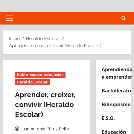
Saltar
al
contenido
Menú
principal
Inicio
Heraldo Escolar
Aprender, creixer, convivir (Heraldo Escolar)
Aprendiendo
Hablemos de educación
a emprender
Heraldo Escolar
Bachillerato
Aprender, creixer,
convivir (Heraldo
Bilingüismo
Escolar)
E.S.O.
Juan Antonio Pérez Bello
Educación