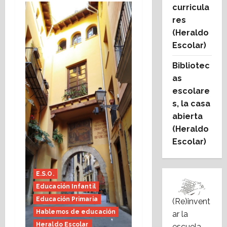
curricula
res
(Heraldo
Escolar)
Bibliotec
as
escolare
s, la casa
abierta
(Heraldo
Escolar)
E.S.O.
Educación Infantil
Educación Primaria
(Re)invent
Hablemos de educación
ar la
Heraldo Escolar
escuela