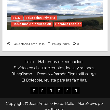
E.S.O.
Educación Primaria
Hablemos de educación
Heraldo Escolar
Confusiones curriculares (Heraldo Escolar)
Juan Antonio Pérez Bello
20/05/2026
0
Inicio
.Hablemos de educación.
.El vídeo en el aula: ejemplos, ideas y razones.
.Bilingüismo.
.Premio «Ramón Pignatelli 2005».
.El Bolecole, revista para las familias.
Inicio
.Hablemos
.El
.Bilingüismo.
.Premio
.El
de
vídeo
«Ramón
Bolecole,
Copyright © Juan Antonio Pérez Bello
|
MoreNews
por
educación.
en
Pignatelli
revista
AF themes.