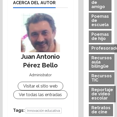
de
ACERCA DEL AUTOR
amigo
Poemas
de
escuela
Poemas
de hijo
Profesorad
Juan Antonio
Recursos
aula
Pérez Bello
bilingüe
Administrator
Recursos
TIC
Visitar el sitio web
Reportaje
de vídeo
Ver todas las entradas
escolar
Retratos
Tags:
Innovación educativa
de cine