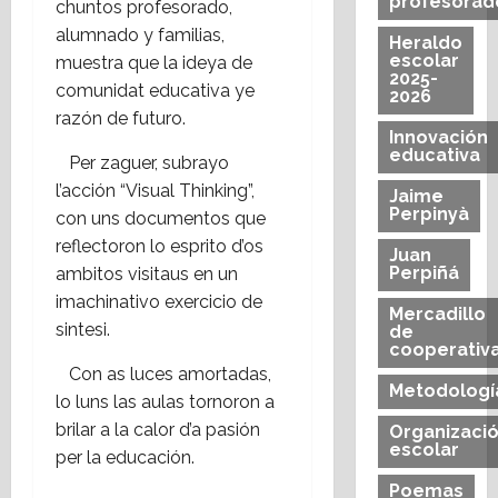
profesorad
chuntos profesorado,
alumnado y familias,
Heraldo
escolar
muestra que la ideya de
2025-
comunidat educativa ye
2026
razón de futuro.
Innovación
educativa
Per zaguer, subrayo
l’acción “Visual Thinking”,
Jaime
Perpinyà
con uns documentos que
reflectoron lo esprito d’os
Juan
Perpiñá
ambitos visitaus en un
imachinativo exercicio de
Mercadillo
sintesi.
de
cooperativ
Con as luces amortadas,
Metodologí
lo luns las aulas tornoron a
brilar a la calor d’a pasión
Organizaci
escolar
per la educación.
Poemas