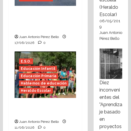
(Heraldo
Fin de curso, nos
Escolar)
conocemos (Heraldo
06/05/201
9
Escolar)
Juan Antonio
Juan Antonio Pérez Bello
Pérez Bello
17/06/2026
0
E.S.O.
Educación Infantil
Educación Primaria
Diez
Hablemos de educación
inconveni
Heraldo Escolar
entes del
"Aprendiza
Hace falta valor
je basado
(Heraldo Escolar)
en
Juan Antonio Pérez Bello
proyectos
11/06/2026
0