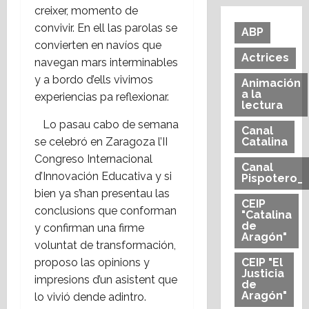
creixer, momento de
convivir. En ell las parolas se
ABP
convierten en navíos que
Actrices
navegan mars interminables
y a bordo d’ells vivimos
Animación
a la
experiencias pa reflexionar.
lectura
Lo pasau cabo de semana
Canal
se celebró en Zaragoza l’II
Catalina
Congreso Internacional
Canal
d’Innovación Educativa y si
Pispotero_
bien ya s’han presentau las
CEIP
conclusions que conforman
"Catalina
de
y confirman una firme
Aragón"
voluntat de transformación,
proposo las opinions y
CEIP "El
Justicia
impresions d’un asistent que
de
Aragón"
lo vivió dende adintro.