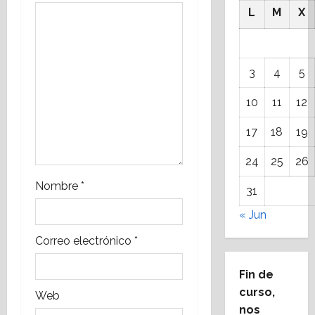
L
M
X
e
e
3
4
5
n
10
11
12
t
17
18
19
r
24
25
26
a
Nombre
*
31
d
« Jun
a
Correo electrónico
*
s
Fin de
curso,
Web
nos