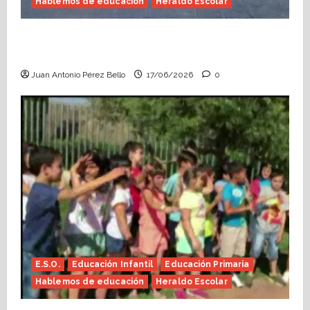
Hablemos de educación
Heraldo Escolar
Fin de curso, nos conocemos (Heraldo
Escolar)
Juan Antonio Pérez Bello
17/06/2026
0
E.S.O.
Educación Infantil
Educación Primaria
Hablemos de educación
Heraldo Escolar