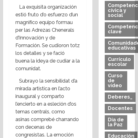
Competenc
La exquisita organización
cívica y
estió fruto d’o esfuerzo d’un
social
magnifico equipo formau
Competenc
per las Adrezas Chenerals
clave
d’Innovación y de
Comunidad
Formación. Se cudioron totz
educativas
los detalles y se fació
Currículo
buena la ideya de cudiar a la
escolar
comunidat.
Curso
de
Subrayo la sensibilidat d’a
vídeo
mirada artistica en l’acto
inaugural y comparto
Deberes_
l’encierto en a esleción d’os
Docentes
temas centrals, como
asinas comprebé charrando
Día de
la Paz
con decenas de
congresistas. La emoción
Educación