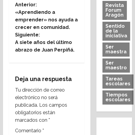
N
Anterior:
Revista
Forum
«Aprendiendo a
Aragón
a
emprender» nos ayuda a
Sentido
crecer en comunidad.
v
de la
Siguiente:
iniciativa
e
A siete años del último
Ser
abrazo de Juan Perpiñá.
maestra
g
Ser
a
maestro
Deja una respuesta
Tareas
c
escolares
Tu dirección de correo
i
Tiempos
electrónico no será
escolares
publicada.
Los campos
ó
obligatorios están
n
marcados con
*
Comentario
*
d