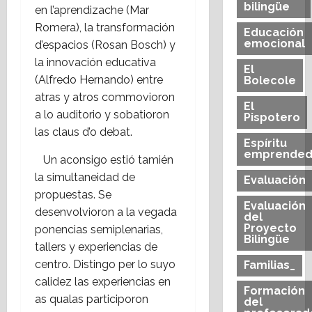
bilingüe
en l’aprendizache (Mar
Romera), la transformación
Educación
emocional
d’espacios (Rosan Bosch) y
la innovación educativa
El
(Alfredo Hernando) entre
Bolecole
atras y atros commovioron
El
a lo auditorio y sobatioron
Pispotero
las claus d’o debat.
Espíritu
emprended
Un aconsigo estió tamién
la simultaneidad de
Evaluación
propuestas. Se
Evaluación
desenvolvioron a la vegada
del
Proyecto
ponencias semiplenarias,
Bilingüe
tallers y experiencias de
centro. Distingo per lo suyo
Familias_
calidez las experiencias en
Formación
as qualas participoron
del