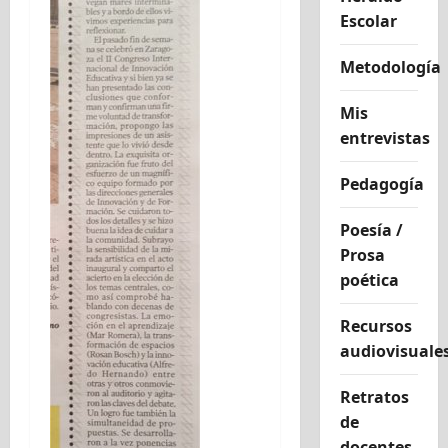
Escolar
Metodología
Mis
entrevistas
Pedagogía
Poesía /
Prosa
poética
Recursos
audiovisuale
Retratos
de
docentes