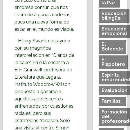
currículo como una
la Paz
empresa común que nos
Educación
libera de algunas cadenas,
bilingüe
pues una nueva forma de
Educación
estar en el mundo es viable.
emocional
Hillary Swank nos ayuda
El
con su magnífica
Bolecole
interpretación en “Diarios de
El
la calle”. En ella encarna a
Pispotero
Erin Grunwell, profesora de
Espíritu
Literatura que llega al
emprended
Instituto Woodrow Wilson
Evaluación
dispuesta a ganarse a
aquellos adolescentes
Familias_
enfrentados por cuestiones
Formación
raciales, pero sus
del
estrategias fracasan. Solo
profesorad
una
visita al centro Simon