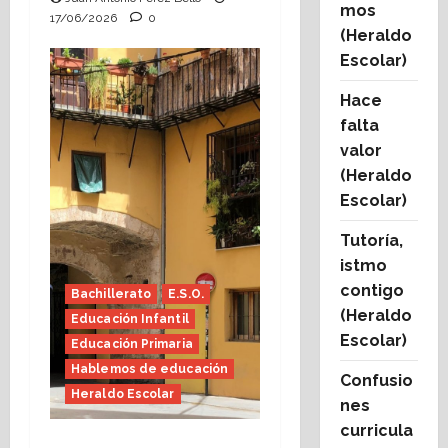
mos
17/06/2026
0
(Heraldo
Escolar)
Hace
falta
valor
(Heraldo
Escolar)
Tutoría,
istmo
contigo
Bachillerato
E.S.O.
(Heraldo
Educación Infantil
Escolar)
Educación Primaria
Hablemos de educación
Confusio
Heraldo Escolar
nes
curricula
Tutoría, istmo contigo