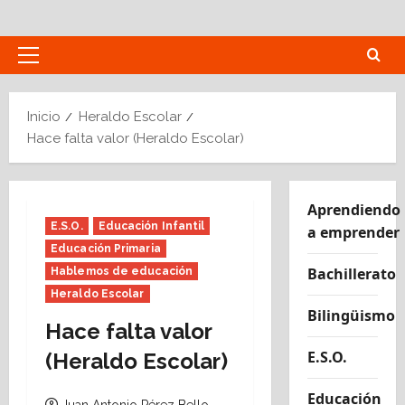
Saltar
al
contenido
Menú
principal
Inicio
Heraldo Escolar
Hace falta valor (Heraldo Escolar)
Aprendiendo
E.S.O.
Educación Infantil
a emprender
Educación Primaria
Bachillerato
Hablemos de educación
Heraldo Escolar
Bilingüismo
Hace falta valor
E.S.O.
(Heraldo Escolar)
Educación