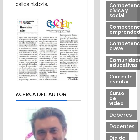
cálida historia.
Competenc
cívica y
social
Competenc
emprended
Competenc
clave
Comunidad
educativas
Currículo
escolar
Curso
ACERCA DEL AUTOR
de
vídeo
Deberes_
Docentes
Día de