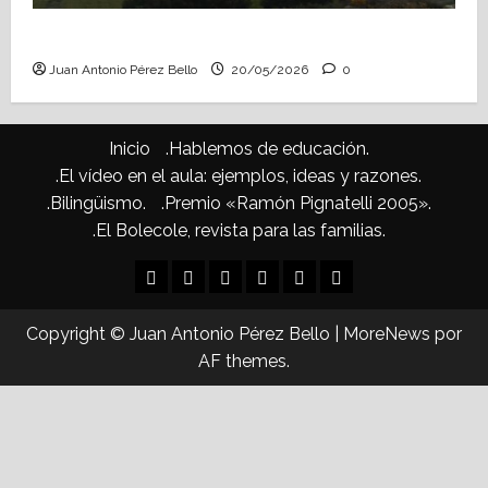
Confusiones curriculares (Heraldo Escolar)
Juan Antonio Pérez Bello
20/05/2026
0
Inicio
.Hablemos de educación.
.El vídeo en el aula: ejemplos, ideas y razones.
.Bilingüismo.
.Premio «Ramón Pignatelli 2005».
.El Bolecole, revista para las familias.
Inicio
.Hablemos
.El
.Bilingüismo.
.Premio
.El
de
vídeo
«Ramón
Bolecole,
Copyright © Juan Antonio Pérez Bello
|
MoreNews
por
educación.
en
Pignatelli
revista
AF themes.
el
2005».
para
aula:
las
ejemplos,
familias.
ideas