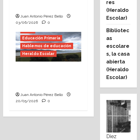
res
(Heraldo Escolar)
(Heraldo
Juan Antonio Pérez Bello
Escolar)
03/06/2026
0
Bibliotec
E.S.O.
as
Educación Primaria
escolare
Hablemos de educación
s, la casa
Heraldo Escolar
abierta
(Heraldo
Confusiones
Escolar)
curriculares (Heraldo
Escolar)
Juan Antonio Pérez Bello
20/05/2026
0
Diez