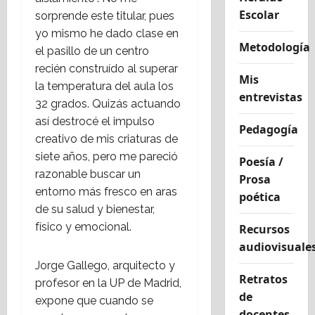
Escolar
sorprende este titular, pues
yo mismo he dado clase en
Metodología
el pasillo de un centro
recién construído al superar
Mis
la temperatura del aula los
entrevistas
32 grados. Quizás actuando
así destrocé el impulso
Pedagogía
creativo de mis criaturas de
siete años, pero me pareció
Poesía /
razonable buscar un
Prosa
entorno más fresco en aras
poética
de su salud y bienestar,
físico y emocional.
Recursos
audiovisuale
Jorge Gallego, arquitecto y
Retratos
profesor en la UP de Madrid,
de
expone que cuando se
docentes