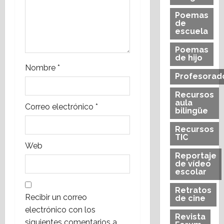
t
Poemas
de
escuela
r
Poemas
a
de hijo
Nombre
*
d
Profesorad
Recursos
a
aula
Correo electrónico
*
bilingüe
s
Recursos
TIC
Web
Reportaje
de vídeo
escolar
Retratos
Recibir un correo
de cine
electrónico con los
Revista
siguientes comentarios a