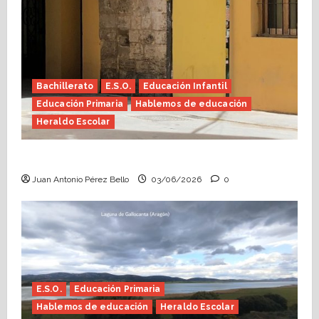
Bachillerato
E.S.O.
Educación Infantil
Educación Primaria
Hablemos de educación
Heraldo Escolar
Tutoría, istmo contigo (Heraldo Escolar)
Juan Antonio Pérez Bello
03/06/2026
0
E.S.O.
Educación Primaria
Hablemos de educación
Heraldo Escolar