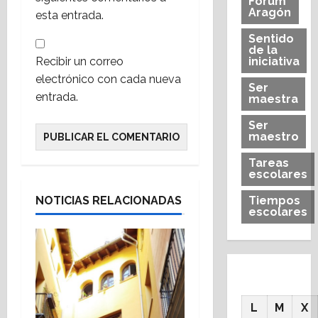
Forum
Aragón
esta entrada.
Sentido
de la
Recibir un correo
iniciativa
electrónico con cada nueva
Ser
entrada.
maestra
Ser
maestro
Tareas
escolares
NOTICIAS RELACIONADAS
Tiempos
escolares
L
M
X