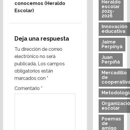
Heraldo
e
conocemos (Heraldo
escolar
Escolar)
2025-
g
2026
Innovación
a
educativa
Deja una respuesta
c
Jaime
Perpinyà
Tu dirección de correo
i
electrónico no será
Juan
Perpiñá
publicada.
Los campos
ó
obligatorios están
Mercadillo
n
de
marcados con
*
cooperativ
Comentario
*
d
Metodologí
e
Organizaci
escolar
e
Poemas
de
n
amigo