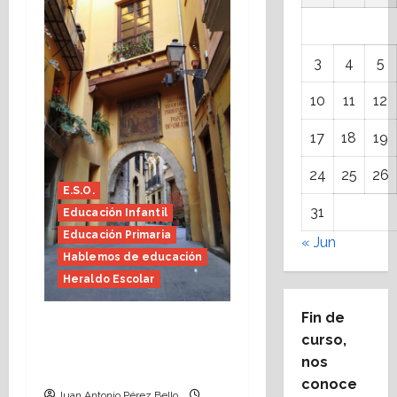
3
4
5
10
11
12
17
18
19
24
25
26
E.S.O.
31
Educación Infantil
Educación Primaria
« Jun
Hablemos de educación
Heraldo Escolar
Fin de
Fin de curso, nos
curso,
conocemos (Heraldo
nos
Escolar)
conoce
Juan Antonio Pérez Bello