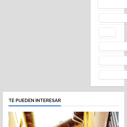
Bluesky
Facebo
X
Whats
Thread
Telegr
TE PUEDEN INTERESAR