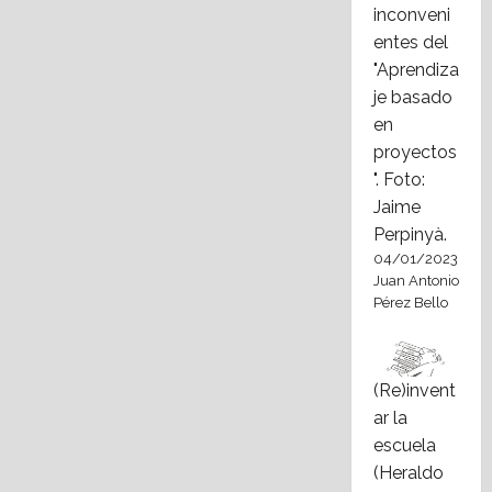
inconveni
entes del
"Aprendiza
je basado
en
proyectos
". Foto:
Jaime
Perpinyà.
04/01/2023
Juan Antonio
Pérez Bello
(Re)invent
ar la
escuela
(Heraldo