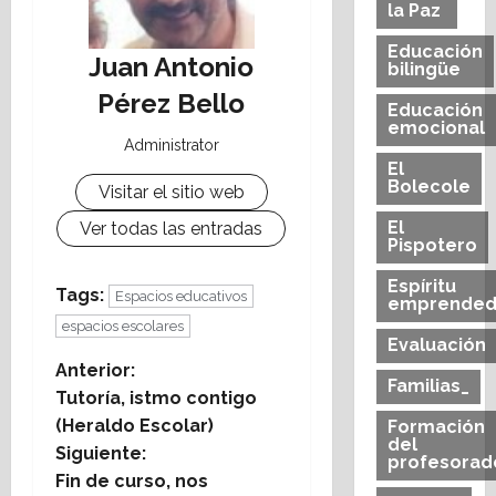
la Paz
Educación
Juan Antonio
bilingüe
Pérez Bello
Educación
emocional
Administrator
El
Bolecole
Visitar el sitio web
El
Ver todas las entradas
Pispotero
Espíritu
Tags:
Espacios educativos
emprended
espacios escolares
Evaluación
N
Anterior:
Familias_
Tutoría, istmo contigo
a
(Heraldo Escolar)
Formación
del
Siguiente:
v
profesorad
Fin de curso, nos