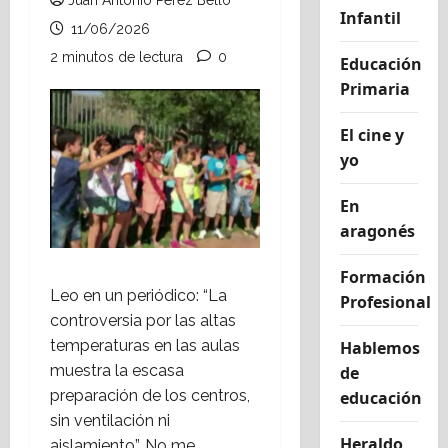
Juan Antonio Pérez Bello
Infantil
11/06/2026
2 minutos de lectura
0
Educación
Primaria
El cine y
yo
En
aragonés
Formación
Leo en un periódico: “La
Profesional
controversia por las altas
temperaturas en las aulas
Hablemos
muestra la escasa
de
preparación de los centros,
educación
sin ventilación ni
Heraldo
aislamiento”. No me