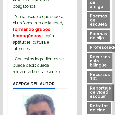
de
obligatorios.
amigo
Poemas
Y una escuela que supere
de
el uniformismo de la edad,
escuela
formando grupos
Poemas
homogéneos
según
de hijo
aptitudes, cultura e
Profesorad
intereses.
Recursos
Con estos ingredientes se
aula
bilingüe
puede decir: queda
reinventada esta escuela.
Recursos
TIC
ACERCA DEL AUTOR
Reportaje
de vídeo
escolar
Retratos
de cine