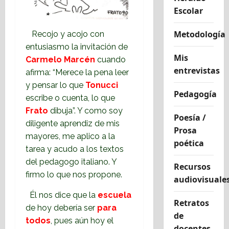
Escolar
Metodología
Recojo y acojo con
entusiasmo la invitación de
Mis
Carmelo Marcén
cuando
entrevistas
afirma: “Merece la pena leer
y pensar lo que
Tonucci
Pedagogía
escribe o cuenta, lo que
Frato
dibuja”. Y como soy
Poesía /
diligente aprendiz de mis
Prosa
mayores, me aplico a la
poética
tarea y acudo a los textos
del pedagogo italiano. Y
Recursos
firmo lo que nos propone.
audiovisuale
Él nos dice que la
escuela
Retratos
de hoy debería ser
para
de
todos
, pues aún hoy el
docentes