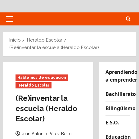
Saltar
al
contenido
Menú
principal
Inicio
Heraldo Escolar
(Re)inventar la escuela (Heraldo Escolar)
Aprendiendo
Hablemos de educación
a emprender
Heraldo Escolar
Bachillerato
(Re)inventar la
escuela (Heraldo
Bilingüismo
Escolar)
E.S.O.
Juan Antonio Pérez Bello
Educación