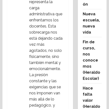
representa la
ón
t
carga
Nueva
administrativa que
r
escuela,
enfrentamos los
a
nueva
docentes. Esta
vida
sobrecarga nos
d
está dejando cada
Fin de
vez más
a
curso,
agotados, no solo
nos
s
físicamente, sino
conoce
también mental y
mos
emocionalmente.
(Heraldo
La presión
Escolar)
constante y las
exigencias que se
Hace
nos imponen van
falta
más allá de lo
valor
pedagógico, y
(Heraldo