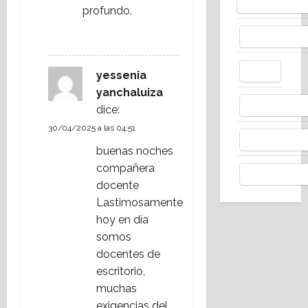
Bluesky
profundo.
Facebo
RESPONDER
X
yessenia
yanchaluiza
Whats
dice:
30/04/2025 a las 04:51
Thread
buenas noches
compañera
Telegr
docente
Lastimosamente
hoy en día
somos
docentes de
escritorio,
muchas
exigencias del