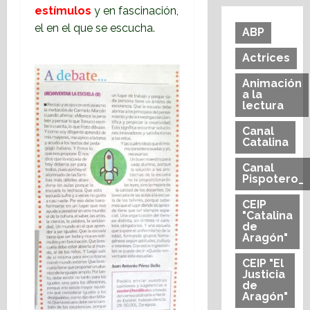
estímulos
y en fascinación,
el en el que se escucha.
ABP
Actrices
Animación
a la
lectura
Canal
Catalina
Canal
Pispotero_
CEIP
"Catalina
de
Aragón"
CEIP "El
Justicia
de
Aragón"