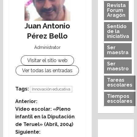
Revista
Forum
Aragón
Juan Antonio
Sentido
de la
Pérez Bello
iniciativa
Ser
Administrator
maestra
Visitar el sitio web
Ser
maestro
Ver todas las entradas
Tareas
escolares
Tags:
Innovación educativa
Tiempos
escolares
N
Anterior:
Vídeo escolar: «Pleno
a
infantil en la Diputación
de Teruel» (Abril, 2004)
v
Siguiente: