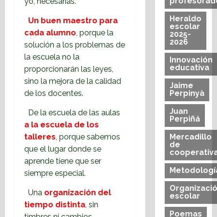
profesorad
yo, necesarias.
Heraldo
Un buen maestro para
escolar
cada alumno
, porque la
2025-
2026
solución a los problemas de
la escuela no la
Innovación
educativa
proporcionarán las leyes,
sino la mejora de la calidad
Jaime
Perpinyà
de los docentes.
Juan
De la escuela de las aulas
Perpiñá
a la escuela de los
Mercadillo
talleres
, porque sabemos
de
que el lugar donde se
cooperativ
aprende tiene que ser
Metodologí
siempre especial.
Organizaci
Una
organización del
escolar
tiempo distinta
, sin
Poemas
timbres ni cambios