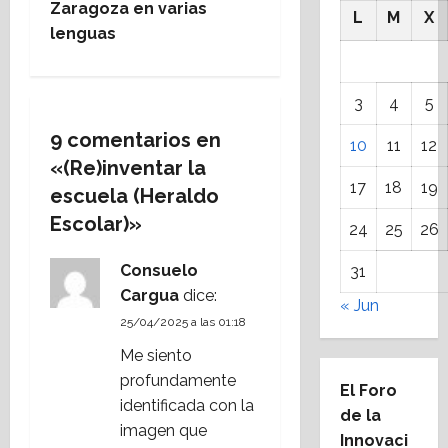
e
Zaragoza en varias
L
M
X
lenguas
g
a
3
4
5
c
9 comentarios en
10
11
12
«
(Re)inventar la
i
17
18
19
escuela (Heraldo
ó
Escolar)
»
24
25
26
n
Consuelo
31
Cargua
dice:
d
« Jun
25/04/2025 a las 01:18
e
Me siento
profundamente
e
El Foro
identificada con la
de la
n
imagen que
Innovaci