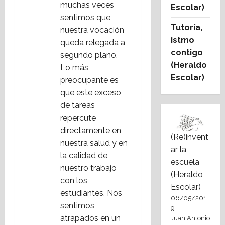
muchas veces
Escolar)
sentimos que
Tutoría,
nuestra vocación
istmo
queda relegada a
contigo
segundo plano.
(Heraldo
Lo más
Escolar)
preocupante es
que este exceso
de tareas
repercute
directamente en
(Re)invent
nuestra salud y en
ar la
la calidad de
escuela
nuestro trabajo
(Heraldo
con los
Escolar)
estudiantes. Nos
06/05/201
sentimos
9
atrapados en un
Juan Antonio