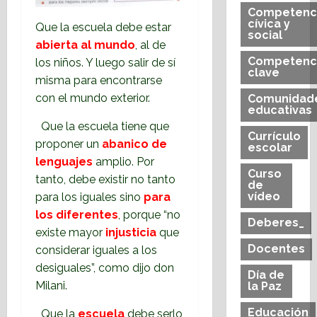
Competenc
cívica y
Que la escuela debe estar
social
abierta al mundo
, al de
Competenc
los niños. Y luego salir de sí
clave
misma para encontrarse
con el mundo exterior.
Comunidad
educativas
Que la escuela tiene que
Currículo
proponer un
abanico de
escolar
lenguajes
amplio. Por
Curso
tanto, debe existir no tanto
de
vídeo
para los iguales sino
para
los diferentes
, porque “no
Deberes_
existe mayor
injusticia
que
Docentes
considerar iguales a los
desiguales”, como dijo don
Día de
Milani.
la Paz
Educación
Que la
escuela
debe serlo