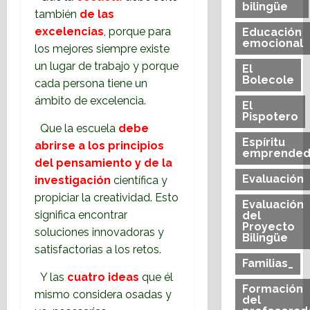
bilingüe
también
de las
excelencias
, porque para
Educación
emocional
los mejores siempre existe
un lugar de trabajo y porque
El
Bolecole
cada persona tiene un
ámbito de excelencia.
El
Pispotero
Que la escuela
debe
Espíritu
abrirse a los principios
emprended
del pensamiento y de la
Evaluación
investigación
científica y
propiciar la creatividad. Esto
Evaluación
significa encontrar
del
Proyecto
soluciones innovadoras y
Bilingüe
satisfactorias a los retos.
Familias_
Y las
cuatro ideas
que él
Formación
mismo considera osadas y
del