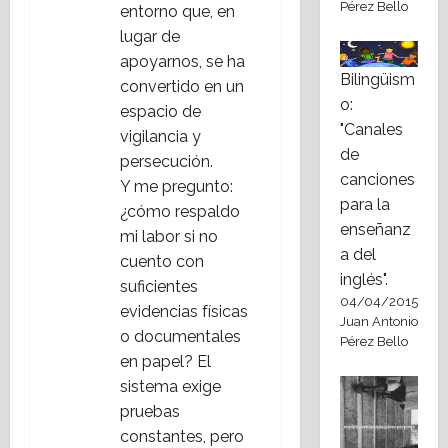
Pérez Bello
entorno que, en
lugar de
apoyarnos, se ha
Bilingüism
convertido en un
o:
espacio de
"Canales
vigilancia y
de
persecución.
canciones
Y me pregunto:
para la
¿cómo respaldo
enseñanz
mi labor si no
a del
cuento con
inglés".
suficientes
04/04/2015
evidencias físicas
Juan Antonio
o documentales
Pérez Bello
en papel? El
sistema exige
pruebas
constantes, pero