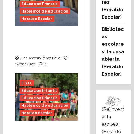
res
Educación Primaria
(Heraldo
Hablemos de educación
Escolar)
Heraldo Escolar
Bibliotec
Fin de curso, nos
as
conocemos (Heraldo
escolare
Escolar)
s, la casa
Juan Antonio Pérez Bello
abierta
17/06/2026
0
(Heraldo
Escolar)
E.S.O.
Educación Infantil
Educación Primaria
Hablemos de educación
(Re)invent
Heraldo Escolar
ar la
escuela
Hace falta valor
(Heraldo