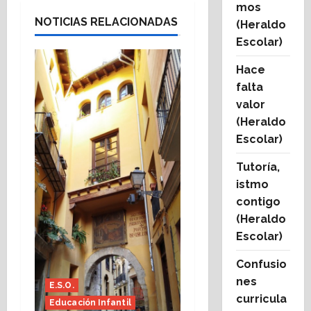
mos
NOTICIAS RELACIONADAS
(Heraldo
Escolar)
Hace
falta
valor
(Heraldo
Escolar)
Tutoría,
istmo
contigo
(Heraldo
Escolar)
Confusio
nes
E.S.O.
curricula
Educación Infantil