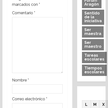
Forum
Aragón
marcados con
*
d
Comentario
*
Sentido
de la
e
iniciativa
e
Ser
maestra
n
Ser
maestro
t
Tareas
r
escolares
a
Tiempos
escolares
d
Nombre
*
a
s
Correo electrónico
*
L
M
X