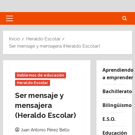
Saltar
al
contenido
Menú
principal
Inicio
Heraldo Escolar
Ser mensaje y mensajera (Heraldo Escolar)
Aprendiendo
Hablemos de educación
a emprender
Heraldo Escolar
Bachillerato
Ser mensaje y
mensajera
Bilingüismo
(Heraldo Escolar)
E.S.O.
Juan Antonio Pérez Bello
Educación