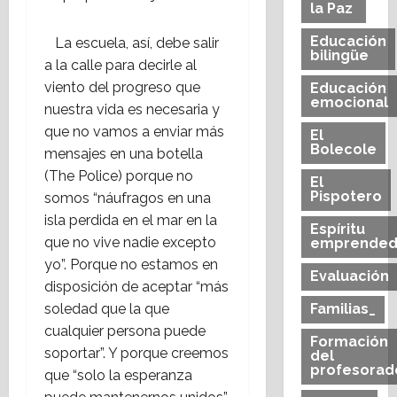
la Paz
Educación
La escuela, así, debe salir
bilingüe
a la calle para decirle al
viento del progreso que
Educación
emocional
nuestra vida es necesaria y
que no vamos a enviar más
El
Bolecole
mensajes en una botella
(The Police) porque no
El
Pispotero
somos “náufragos en una
isla perdida en el mar en la
Espíritu
que no vive nadie excepto
emprended
yo”. Porque no estamos en
Evaluación
disposición de aceptar “más
soledad que la que
Familias_
cualquier persona puede
Formación
soportar”. Y porque creemos
del
profesorad
que “solo la esperanza