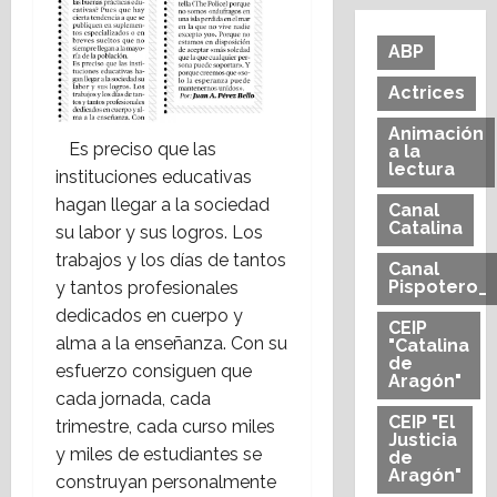
ABP
Actrices
Animación
Es preciso que las
a la
lectura
instituciones educativas
hagan llegar a la sociedad
Canal
Catalina
su labor y sus logros. Los
trabajos y los días de tantos
Canal
Pispotero_
y tantos profesionales
dedicados en cuerpo y
CEIP
alma a la enseñanza. Con su
"Catalina
de
esfuerzo consiguen que
Aragón"
cada jornada, cada
CEIP "El
trimestre, cada curso miles
Justicia
y miles de estudiantes se
de
Aragón"
construyan personalmente