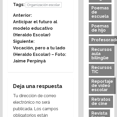
Tags:
Organización escolar
Poemas
de
N
Anterior:
escuela
Anticipar el futuro al
a
Poemas
modelo educativo
de hijo
(Heraldo Escolar)
v
Profesorad
Siguiente:
e
Vocación, pero a tu lado
Recursos
aula
(Heraldo Escolar) – Foto:
bilingüe
g
Jaime Perpinyà
Recursos
a
TIC
c
Reportaje
Deja una respuesta
de vídeo
escolar
i
Tu dirección de correo
Retratos
electrónico no será
ó
de cine
publicada.
Los campos
Revista
n
obligatorios están