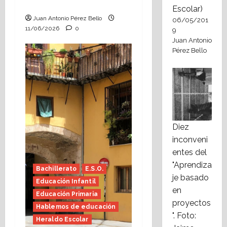
(Heraldo Escolar)
Escolar)
Juan Antonio Pérez Bello
06/05/201
11/06/2026
0
9
Juan Antonio
Pérez Bello
Diez
inconveni
entes del
"Aprendiza
Bachillerato
E.S.O.
je basado
Educación Infantil
en
Educación Primaria
proyectos
Hablemos de educación
". Foto:
Heraldo Escolar