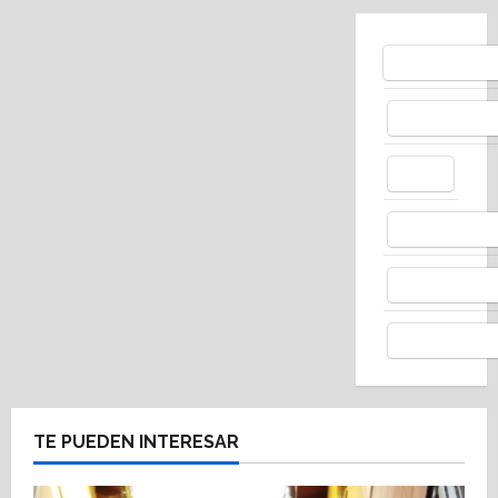
Bluesky
Facebo
X
Whats
Thread
Telegr
TE PUEDEN INTERESAR