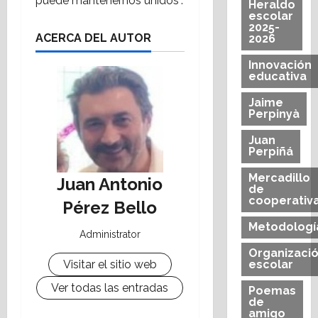
puede mantenernos unidos”.
Heraldo
escolar
2025-
ACERCA DEL AUTOR
2026
Innovación
educativa
Jaime
Perpinyà
Juan
Perpiñá
Mercadillo
Juan Antonio
de
cooperativ
Pérez Bello
Metodologí
Administrator
Organizaci
Visitar el sitio web
escolar
Ver todas las entradas
Poemas
de
amigo