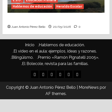
E.S.O.
Educación Primaria
Hablemos de educación
Heraldo Escolar
Confusiones curriculares (Heraldo Escolar)
Juan Antonio Pérez Bello
20/05/2026
0
Inicio
.Hablemos de educación.
.El vídeo en el aula: ejemplos, ideas y razones.
.Bilingüismo.
.Premio «Ramón Pignatelli 2005».
.El Bolecole, revista para las familias.
Inicio
.Hablemos
.El
.Bilingüismo.
.Premio
.El
de
vídeo
«Ramón
Bolecole,
Copyright © Juan Antonio Pérez Bello
|
MoreNews
por
educación.
en
Pignatelli
revista
AF themes.
el
2005».
para
aula:
las
ejemplos,
familias.