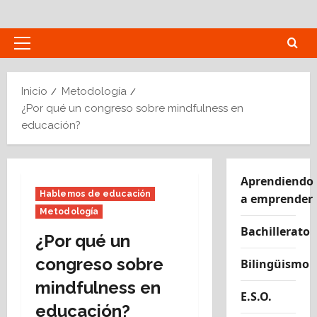
Saltar
al
contenido
Menú
principal
Inicio
Metodología
¿Por qué un congreso sobre mindfulness en
educación?
Aprendiendo
Hablemos de educación
a emprender
Metodología
Bachillerato
¿Por qué un
congreso sobre
Bilingüismo
mindfulness en
E.S.O.
educación?