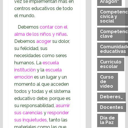
vez se implementan más en
Aragón"
centros educativos de todo
Competenc
el mundo.
cívica y
social
Debemos
contar con el
Competenc
alma de los niños y niñas
.
clave
Debemos
acoger
su dolor,
Comunidad
su felicidad, sus
educativas
necesidades como seres
Currículo
humanos. La
escuela
escolar
institución
y la
escuela
emoción
es un lugar y un
Curso
de
momento al que acceden
vídeo
todos y todas y el sistema
Deberes_
educativo debe, porque es
su responsabilidad,
asumir
Docentes
sus carencias
y
responder
Día de
sus inquietudes
, tanto las
la Paz
materiales como las que