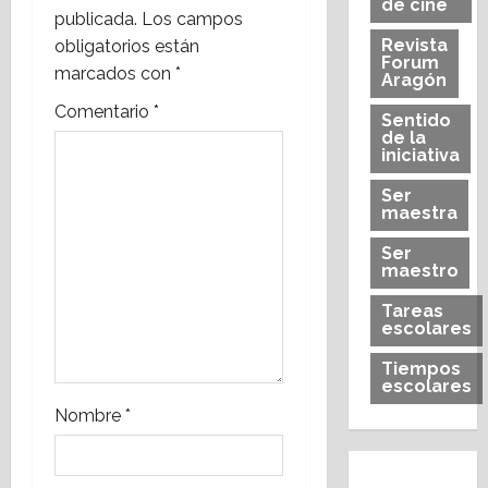
i
de cine
publicada.
Los campos
Revista
obligatorios están
ó
Forum
marcados con
*
Aragón
n
Comentario
*
Sentido
de la
d
iniciativa
e
Ser
maestra
e
Ser
maestro
n
Tareas
t
escolares
r
Tiempos
escolares
a
Nombre
*
d