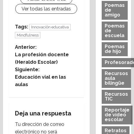
Poemas
Ver todas las entradas
de
amigo
Poemas
Tags:
Innovación educativa
de
escuela
Mindfulness
Poemas
N
Anterior:
de hijo
La profesión docente
a
(Heraldo Escolar)
Profesorad
Siguiente:
v
Recursos
Educación vial en las
aula
bilingüe
e
aulas
Recursos
g
TIC
a
Reportaje
Deja una respuesta
de vídeo
escolar
c
Tu dirección de correo
Retratos
electrónico no será