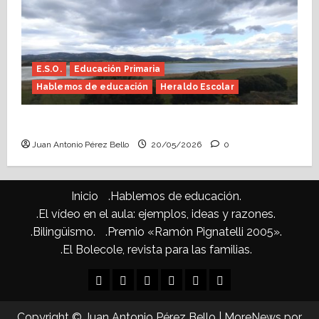
E.S.O.
Educación Primaria
Hablemos de educación
Heraldo Escolar
Confusiones curriculares (Heraldo Escolar)
Juan Antonio Pérez Bello
20/05/2026
0
Inicio
.Hablemos de educación.
.El vídeo en el aula: ejemplos, ideas y razones.
.Bilingüismo.
.Premio «Ramón Pignatelli 2005».
.El Bolecole, revista para las familias.
Inicio
.Hablemos
.El
.Bilingüismo.
.Premio
.El
de
vídeo
«Ramón
Bolecole,
Copyright © Juan Antonio Pérez Bello
|
MoreNews
por