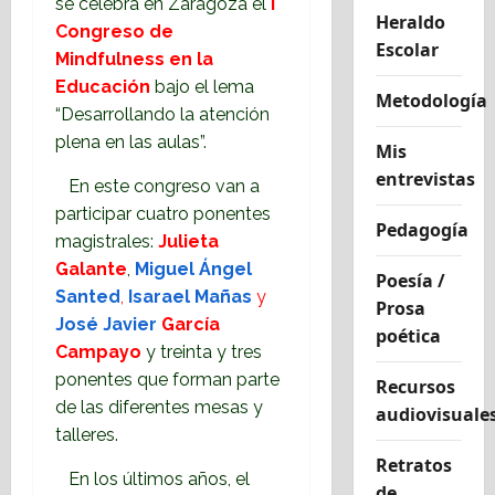
se celebra en Zaragoza el
I
Heraldo
Congreso de
Escolar
Mindfulness en la
Educación
bajo el lema
Metodología
“Desarrollando la atención
plena en las aulas”.
Mis
entrevistas
En este congreso van a
participar cuatro ponentes
Pedagogía
magistrales:
Julieta
Galante
,
Miguel Ángel
Poesía /
Santed
,
Isarael Mañas
y
Prosa
José Javier
García
poética
Campayo
y treinta y tres
ponentes que forman parte
Recursos
de las diferentes mesas y
audiovisuale
talleres.
Retratos
En los últimos años, el
de