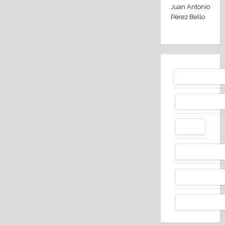
Juan Antonio
Pérez Bello
Bluesky
Facebo
X
Whats
Thread
Telegr