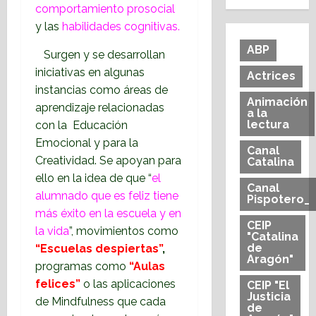
comportamiento prosocial
y las
habilidades cognitivas.
ABP
Surgen y se desarrollan
iniciativas en algunas
Actrices
instancias como áreas de
Animación
aprendizaje relacionadas
a la
lectura
con la Educación
Emocional y para la
Canal
Creatividad. Se apoyan para
Catalina
ello en la idea de que “
el
Canal
alumnado que es feliz tiene
Pispotero_
más éxito en la escuela y en
CEIP
la vida
”, movimientos como
"Catalina
de
“Escuelas despiertas”
,
Aragón"
programas como
“Aulas
felices”
o las aplicaciones
CEIP "El
Justicia
de Mindfulness que cada
de