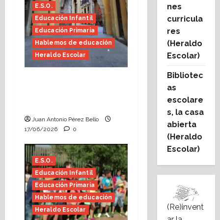
nes
E.S.O.
curricula
Educación Infantil
res
Educación Primaria
(Heraldo
Hablemos de educación
Escolar)
Heraldo Escolar
Bibliotec
Fin de curso, nos
as
conocemos (Heraldo
escolare
Escolar)
s, la casa
Juan Antonio Pérez Bello
abierta
17/06/2026
0
(Heraldo
Escolar)
E.S.O.
Educación Infantil
Educación Primaria
Hablemos de educación
(Re)invent
Heraldo Escolar
ar la