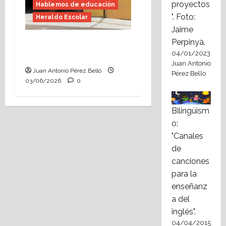
proyectos
Hablemos de educación
". Foto:
Heraldo Escolar
Jaime
Perpinyà.
Tutoría, istmo contigo
04/01/2023
(Heraldo Escolar)
Juan Antonio
Juan Antonio Pérez Bello
Pérez Bello
03/06/2026
0
Bilingüism
o:
"Canales
de
canciones
para la
enseñanz
a del
inglés".
04/04/2015