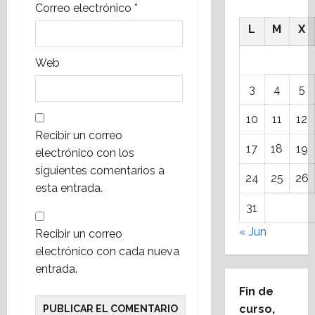
Correo electrónico
*
a
L
M
X
s
Web
3
4
5
10
11
12
Recibir un correo
17
18
19
electrónico con los
siguientes comentarios a
24
25
26
esta entrada.
31
« Jun
Recibir un correo
electrónico con cada nueva
entrada.
Fin de
curso,