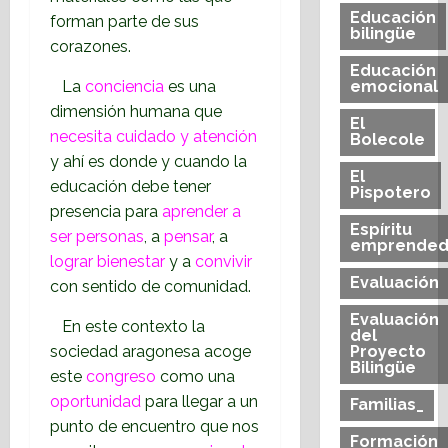
Educación
forman parte de sus
bilingüe
corazones.
Educación
La
conciencia
es una
emocional
dimensión humana que
El
necesita cuidado y atención
Bolecole
y ahí es donde y cuando la
El
educación debe tener
Pispotero
presencia para
aprender a
Espíritu
ser personas
, a
pensar
, a
emprended
lograr bienestar
y a
convivir
Evaluación
con sentido de comunidad.
Evaluación
En este contexto la
del
sociedad aragonesa acoge
Proyecto
Bilingüe
este
congreso
como una
oportunidad
para llegar a un
Familias_
punto de encuentro que nos
Formación