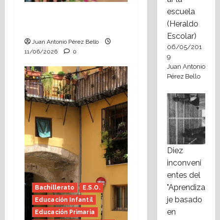
escuela
Hace falta valor
(Heraldo
(Heraldo Escolar)
Escolar)
Juan Antonio Pérez Bello
06/05/201
11/06/2026
0
9
Juan Antonio
Pérez Bello
Diez
inconveni
entes del
"Aprendiza
Bachillerato
E.S.O.
je basado
Educación Infantil
en
Educación Primaria