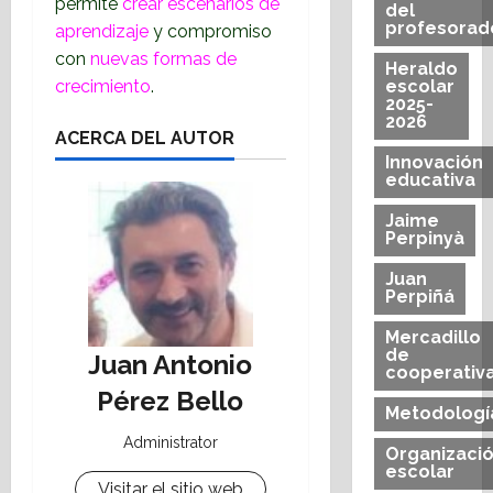
permite
crear escenarios de
del
profesorad
aprendizaje
y compromiso
con
nuevas formas de
Heraldo
crecimiento
.
escolar
2025-
2026
ACERCA DEL AUTOR
Innovación
educativa
Jaime
Perpinyà
Juan
Perpiñá
Mercadillo
de
Juan Antonio
cooperativ
Pérez Bello
Metodologí
Administrator
Organizaci
escolar
Visitar el sitio web