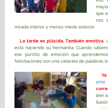
mayor
que e
nos 
mirada interior y menos miedo exterior.
La tarde es plácida. También emotiva.
U
está naciendo su hermanita. Cuando sabemo
ese puntito de emoción que aprendemos 
felicitaciones son una catarata de palabras bo
Ya
ante 
corre
leer 
ilusi