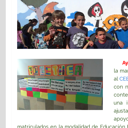
Ay
la ma
al
CEE
con n
conte
una i
ajust
apoy
matriculados en la modalidad de Educación E