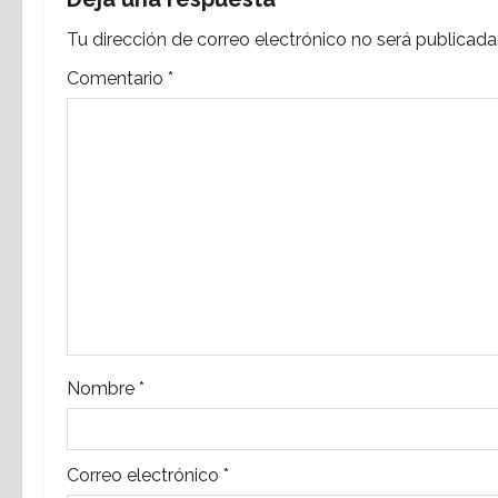
t
Tu dirección de correo electrónico no será publicada
r
Comentario
*
a
d
a
s
Nombre
*
Correo electrónico
*