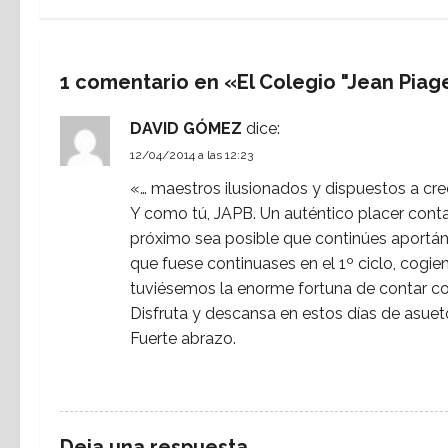
e
g
1 comentario en «
El Colegio "Jean Piage
a
DAVID GÓMEZ
dice:
c
12/04/2014 a las 12:23
i
«… maestros ilusionados y dispuestos a cre
Y como tú, JAPB. Un auténtico placer contar
ó
próximo sea posible que continúes aportánd
que fuese continuases en el 1º ciclo, cogien
n
tuviésemos la enorme fortuna de contar c
d
Disfruta y descansa en estos días de asuet
Fuerte abrazo.
e
RESPONDER
e
n
Deja una respuesta