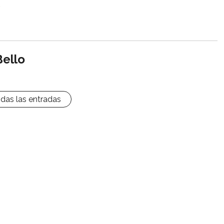
.
Bello
odas las entradas