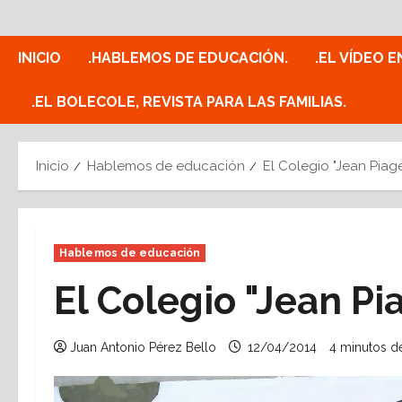
Saltar
al
contenido
INICIO
.HABLEMOS DE EDUCACIÓN.
.EL VÍDEO E
.EL BOLECOLE, REVISTA PARA LAS FAMILIAS.
Inicio
Hablemos de educación
El Colegio "Jean Piage
Hablemos de educación
El Colegio "Jean Pia
Juan Antonio Pérez Bello
12/04/2014
4 minutos de