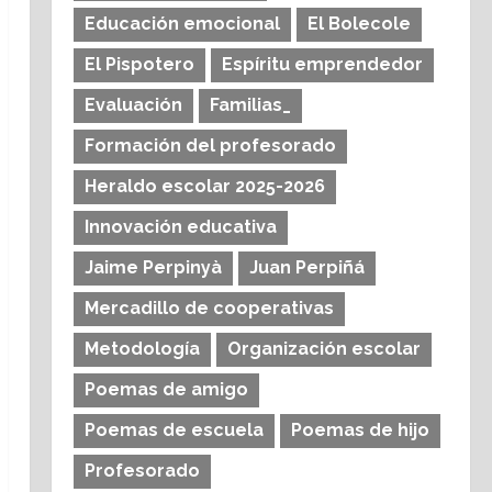
Educación emocional
El Bolecole
El Pispotero
Espíritu emprendedor
Evaluación
Familias_
Formación del profesorado
Heraldo escolar 2025-2026
Innovación educativa
Jaime Perpinyà
Juan Perpiñá
Mercadillo de cooperativas
Metodología
Organización escolar
Poemas de amigo
Poemas de escuela
Poemas de hijo
Profesorado