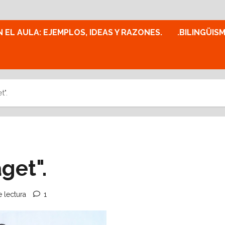
N EL AULA: EJEMPLOS, IDEAS Y RAZONES.
.BILINGÜIS
t".
get".
 lectura
1