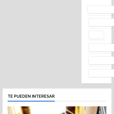
Bluesky
Facebo
X
Whats
Thread
Telegr
TE PUEDEN INTERESAR