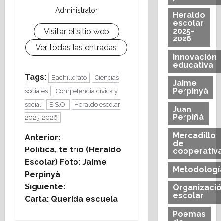
Administrator
Heraldo
escolar
2025-
Visitar el sitio web
2026
Ver todas las entradas
Innovación
educativa
Tags:
Bachillerato
Ciencias
Jaime
Perpinyà
sociales
Competencia cívica y
social
E.S.O.
Heraldo escolar
Juan
Perpiñá
2025-2026
Mercadillo
N
Anterior:
de
Politica, te trío (Heraldo
cooperativ
a
Escolar) Foto: Jaime
Metodologí
Perpinyà
v
Siguiente:
Organizaci
escolar
e
Carta: Querida escuela
Poemas