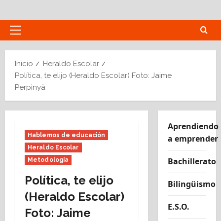
Saltar
al
contenido
Menú
principal
Inicio
Heraldo Escolar
Política, te elijo (Heraldo Escolar) Foto: Jaime
Perpinyà
Aprendiendo
Hablemos de educación
a emprender
Heraldo Escolar
Bachillerato
Metodología
Política, te elijo
Bilingüismo
(Heraldo Escolar)
E.S.O.
Foto: Jaime