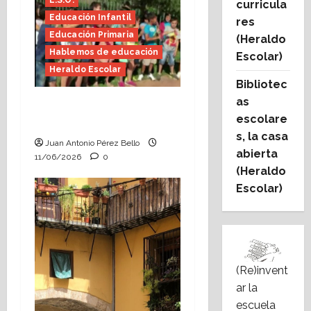
E.S.O.
curricula
Educación Infantil
res
Educación Primaria
(Heraldo
Hablemos de educación
Escolar)
Heraldo Escolar
Bibliotec
as
Hace falta valor
escolare
(Heraldo Escolar)
s, la casa
Juan Antonio Pérez Bello
abierta
11/06/2026
0
(Heraldo
Escolar)
(Re)invent
ar la
escuela