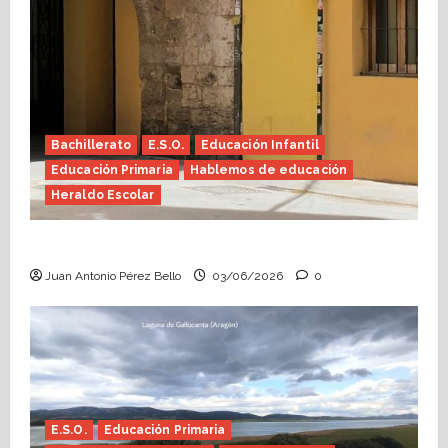
Bachillerato
E.S.O.
Educación Infantil
Educación Primaria
Hablemos de educación
Heraldo Escolar
Tutoría, istmo contigo (Heraldo Escolar)
Juan Antonio Pérez Bello
03/06/2026
0
E.S.O.
Educación Primaria