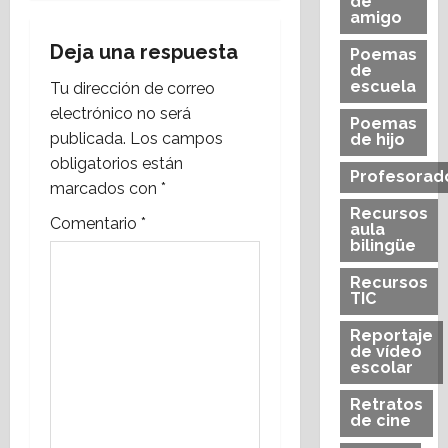
g
de
amigo
a
Deja una respuesta
Poemas
de
c
escuela
Tu dirección de correo
electrónico no será
i
Poemas
publicada.
Los campos
de hijo
obligatorios están
ó
Profesorad
marcados con
*
n
Recursos
Comentario
*
aula
bilingüe
d
Recursos
e
TIC
e
Reportaje
de vídeo
escolar
n
Retratos
t
de cine