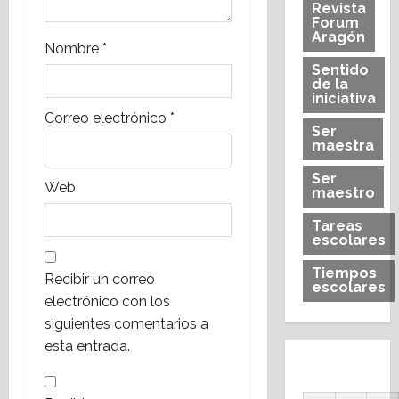
Revista
r
Forum
Aragón
a
Nombre
*
Sentido
de la
d
iniciativa
Correo electrónico
*
a
Ser
maestra
s
Ser
Web
maestro
Tareas
escolares
Tiempos
Recibir un correo
escolares
electrónico con los
siguientes comentarios a
esta entrada.