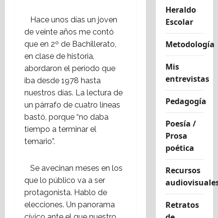
Heraldo
Hace unos días un joven
Escolar
de veinte años me contó
Metodología
que en 2º de Bachillerato,
en clase de historia,
Mis
abordaron el período que
entrevistas
iba desde 1978 hasta
nuestros días. La lectura de
Pedagogía
un párrafo de cuatro líneas
bastó, porque “no daba
Poesía /
tiempo a terminar el
Prosa
temario”.
poética
Se avecinan meses en los
Recursos
que lo público va a ser
audiovisuale
protagonista. Hablo de
Retratos
elecciones. Un panorama
de
cívico ante el que nuestro