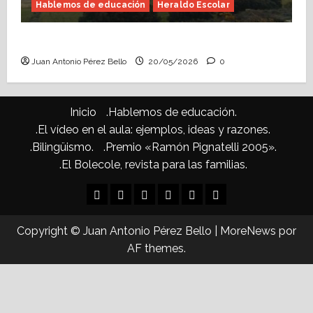
Hablemos de educación
Heraldo Escolar
Confusiones curriculares (Heraldo Escolar)
Juan Antonio Pérez Bello
20/05/2026
0
Inicio
.Hablemos de educación.
.El vídeo en el aula: ejemplos, ideas y razones.
.Bilingüismo.
.Premio «Ramón Pignatelli 2005».
.El Bolecole, revista para las familias.
Inicio
.Hablemos
.El
.Bilingüismo.
.Premio
.El
de
vídeo
«Ramón
Bolecole,
Copyright © Juan Antonio Pérez Bello
|
MoreNews
por
educación.
en
Pignatelli
revista
AF themes.
el
2005».
para
aula:
las
ejemplos,
familias.