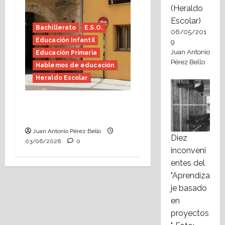
(Heraldo
Escolar)
Bachillerato
E.S.O.
06/05/201
Educación Infantil
9
Juan Antonio
Educación Primaria
Pérez Bello
Hablemos de educación
Heraldo Escolar
Tutoría, istmo contigo
(Heraldo Escolar)
Juan Antonio Pérez Bello
Diez
03/06/2026
0
inconveni
entes del
"Aprendiza
je basado
en
proyectos