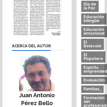
Día de
la Paz
Educación
bilingüe
Educación
emocional
El
ACERCA DEL AUTOR
Bolecole
El
Pispotero
Espíritu
emprended
Evaluación
Familias_
Juan Antonio
Formación
del
Pérez Bello
profesorad