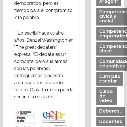
Aragón"
democrático, pero es
tiempo para el compromiso.
Competenc
cívica y
Y la palabra.
social
Competenc
Lo escribí hace cuatro
emprended
años. Denzel Washington en
Competenc
“The great debaters”
clave
expresa: “El debate es un
combate, pero sus armas
Comunidad
educativas
son las palabras”.
Entreguemos a nuestro
Currículo
escolar
alumnado tan preciado
tesoro. Ojalá tu razón pueda
Curso
de
ser un día mi razón.
vídeo
Deberes_
Docentes