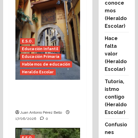
conoce
mos
(Heraldo
Escolar)
Hace
E.S.O.
falta
Educación Infantil
valor
Educación Primaria
(Heraldo
Hablemos de educación
Escolar)
Heraldo Escolar
Tutoría,
Fin de curso, nos
istmo
conocemos (Heraldo
contigo
Escolar)
(Heraldo
Escolar)
Juan Antonio Pérez Bello
17/06/2026
0
Confusio
nes