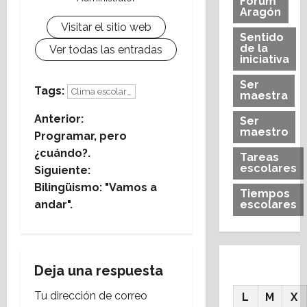
Forum
Aragón
Visitar el sitio web
Sentido
de la
Ver todas las entradas
iniciativa
Ser
Tags:
Clima escolar_
maestra
N
Anterior:
Ser
maestro
Programar, pero
a
¿cuándo?.
Tareas
escolares
Siguiente:
v
Bilingüismo: "Vamos a
Tiempos
e
andar".
escolares
g
a
Deja una respuesta
c
Tu dirección de correo
L
M
X