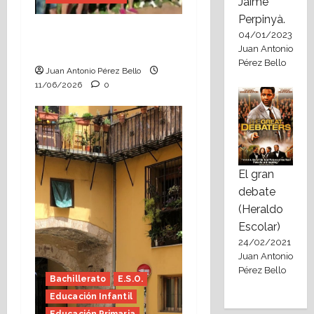
Jaime
Perpinyà.
Hace falta valor
04/01/2023
Juan Antonio
(Heraldo Escolar)
Pérez Bello
Juan Antonio Pérez Bello
11/06/2026
0
El gran
debate
(Heraldo
Escolar)
24/02/2021
Juan Antonio
Pérez Bello
Bachillerato
E.S.O.
Educación Infantil