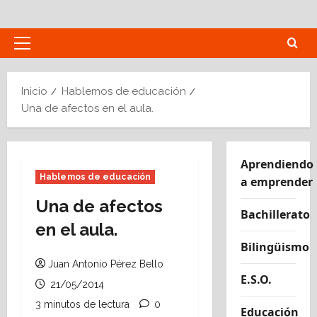
Saltar
al
contenido
Menú
principal
Inicio
Hablemos de educación
Una de afectos en el aula.
Aprendiendo
Hablemos de educación
a emprender
Una de afectos
Bachillerato
en el aula.
Bilingüismo
Juan Antonio Pérez Bello
E.S.O.
21/05/2014
3 minutos de lectura
0
Educación