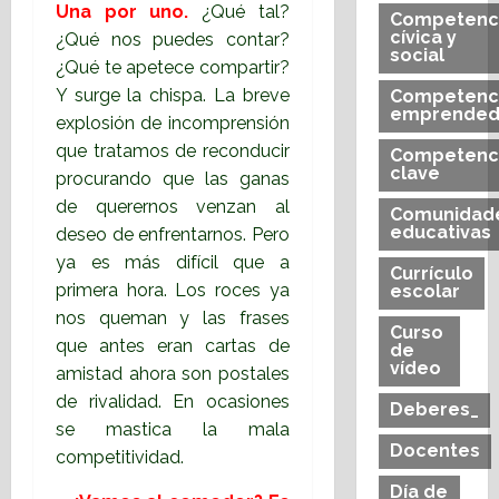
Una por uno.
¿Qué tal?
Competenc
cívica y
¿Qué nos puedes contar?
social
¿Qué te apetece compartir?
Y surge la chispa. La breve
Competenc
emprended
explosión de incomprensión
que tratamos de reconducir
Competenc
clave
procurando que las ganas
de querernos venzan al
Comunidad
educativas
deseo de enfrentarnos. Pero
ya es más difícil que a
Currículo
primera hora. Los roces ya
escolar
nos queman y las frases
Curso
que antes eran cartas de
de
vídeo
amistad ahora son postales
de rivalidad. En ocasiones
Deberes_
se mastica la mala
Docentes
competitividad.
Día de