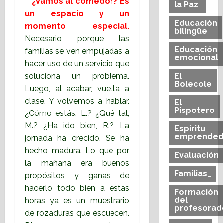
¿Vamos al comedor? Es
la Paz
un espacio y un
Educación
momento especial.
bilingüe
Necesario porque las
Educación
familias se ven empujadas a
emocional
hacer uso de un servicio que
soluciona un problema.
El
Bolecole
Luego, al acabar, vuelta a
clase. Y volvemos a hablar.
El
Pispotero
¿Cómo estás, L.? ¿Qué tal,
M.? ¿Ha ido bien, R.? La
Espíritu
emprended
jornada ha crecido. Se ha
hecho madura. Lo que por
Evaluación
la mañana era buenos
Familias_
propósitos y ganas de
hacerlo todo bien a estas
Formación
del
horas ya es un muestrario
profesorad
de rozaduras que escuecen.