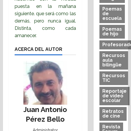
puesta en la mañana
Poemas
siguiente. que será como las
de
escuela
demás, pero nunca igual.
Distinta, como cada
Poemas
de hijo
amanecer.
Profesorad
ACERCA DEL AUTOR
Recursos
aula
bilingüe
Recursos
TIC
Reportaje
de vídeo
escolar
Juan Antonio
Retratos
de cine
Pérez Bello
Revista
Administrator