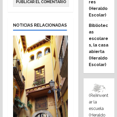
res
(Heraldo
Escolar)
NOTICIAS RELACIONADAS
Bibliotec
as
escolare
s, la casa
abierta
(Heraldo
Escolar)
(Re)invent
ar la
escuela
(Heraldo