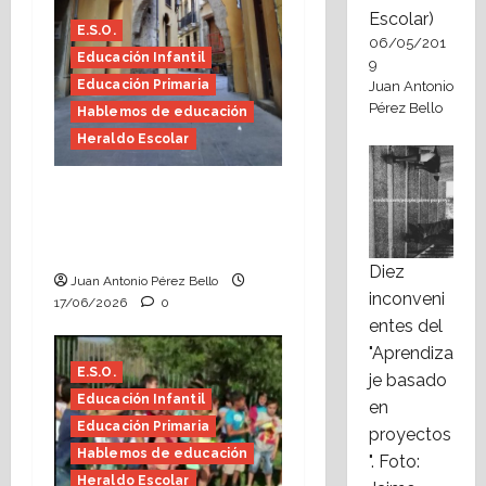
Escolar)
E.S.O.
06/05/201
Educación Infantil
9
Educación Primaria
Juan Antonio
Pérez Bello
Hablemos de educación
Heraldo Escolar
Fin de curso, nos
conocemos (Heraldo
Escolar)
Diez
Juan Antonio Pérez Bello
inconveni
17/06/2026
0
entes del
"Aprendiza
E.S.O.
je basado
Educación Infantil
en
Educación Primaria
proyectos
Hablemos de educación
". Foto:
Heraldo Escolar