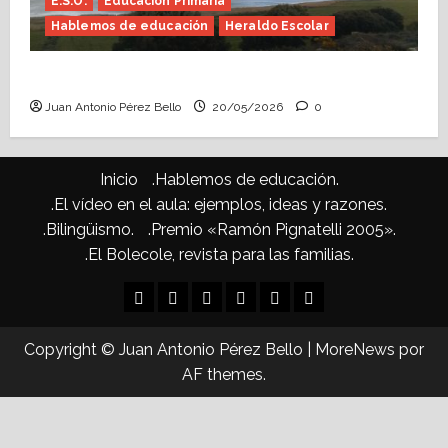
E.S.O.
Educación Primaria
Hablemos de educación
Heraldo Escolar
Confusiones curriculares (Heraldo Escolar)
Juan Antonio Pérez Bello
20/05/2026
0
Inicio
.Hablemos de educación.
.El vídeo en el aula: ejemplos, ideas y razones.
.Bilingüismo.
.Premio «Ramón Pignatelli 2005».
.El Bolecole, revista para las familias.
Inicio
.Hablemos
.El
.Bilingüismo.
.Premio
.El
de
vídeo
«Ramón
Bolecole,
Copyright © Juan Antonio Pérez Bello
|
MoreNews
por
educación.
en
Pignatelli
revista
AF themes.
el
2005».
para
aula:
las
ejemplos,
familias.