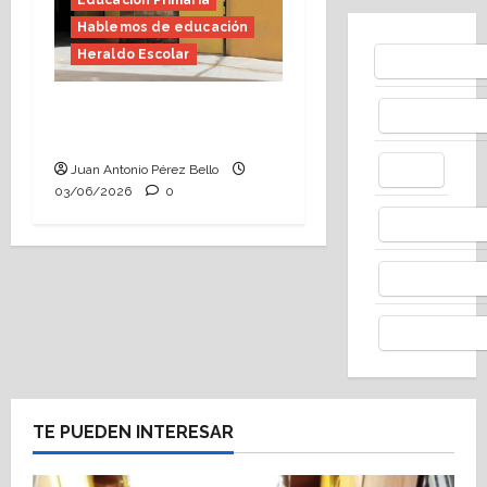
Educación Primaria
Hablemos de educación
Heraldo Escolar
Bluesky
Tutoría, istmo contigo
Facebo
(Heraldo Escolar)
X
Juan Antonio Pérez Bello
03/06/2026
0
Whats
Thread
Telegr
TE PUEDEN INTERESAR