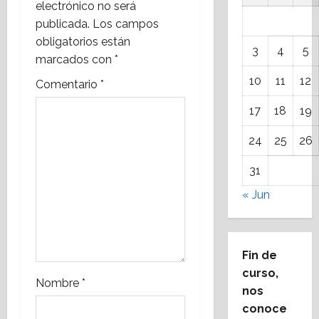
electrónico no será
i
publicada.
Los campos
obligatorios están
ó
3
4
5
marcados con
*
n
10
11
12
Comentario
*
d
17
18
19
e
24
25
26
e
31
n
« Jun
t
r
Fin de
curso,
a
Nombre
*
nos
conoce
d