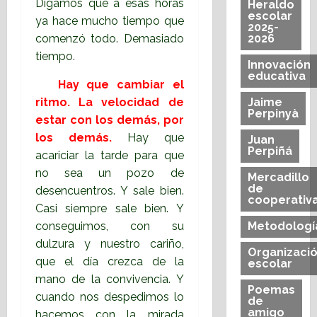
Digamos que a esas horas
Heraldo
escolar
ya hace mucho tiempo que
2025-
comenzó todo. Demasiado
2026
tiempo.
Innovación
educativa
Hay que cambiar el
ritmo. La velocidad de
Jaime
Perpinyà
estar con los demás, por
los demás.
Hay que
Juan
Perpiñá
acariciar la tarde para que
no sea un pozo de
Mercadillo
de
desencuentros. Y sale bien.
cooperativ
Casi siempre sale bien. Y
conseguimos, con su
Metodologí
dulzura y nuestro cariño,
Organizaci
que el día crezca de la
escolar
mano de la convivencia. Y
Poemas
cuando nos despedimos lo
de
amigo
hacemos con la mirada