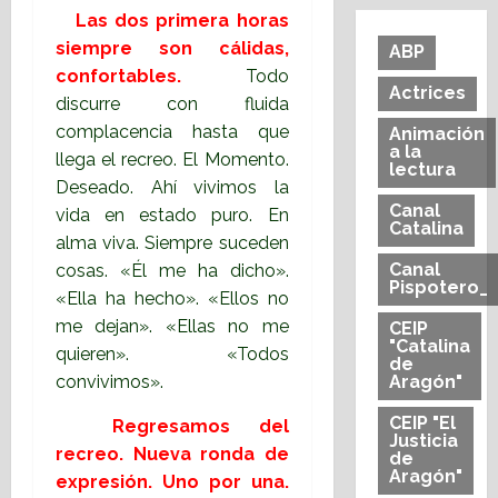
Las dos primera horas
siempre son cálidas,
ABP
confortables.
Todo
Actrices
discurre con fluida
complacencia hasta que
Animación
a la
llega el recreo. El Momento.
lectura
Deseado. Ahí vivimos la
Canal
vida en estado puro. En
Catalina
alma viva. Siempre suceden
Canal
cosas. «Él me ha dicho».
Pispotero_
«Ella ha hecho». «Ellos no
me dejan». «Ellas no me
CEIP
"Catalina
quieren». «Todos
de
convivimos».
Aragón"
CEIP "El
Regresamos del
Justicia
recreo. Nueva ronda de
de
Aragón"
expresión. Uno por una.