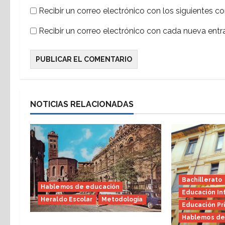
a
Recibir un correo electrónico con los siguientes c
s
Recibir un correo electrónico con cada nueva entr
NOTICIAS RELACIONADAS
Bachillerato
Hablemos de educación
Educación Inf
Heraldo Escolar
Metodología
Educación Pr
Hablemos de