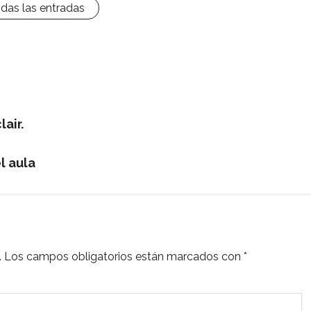
odas las entradas
air.
el aula
.
Los campos obligatorios están marcados con
*