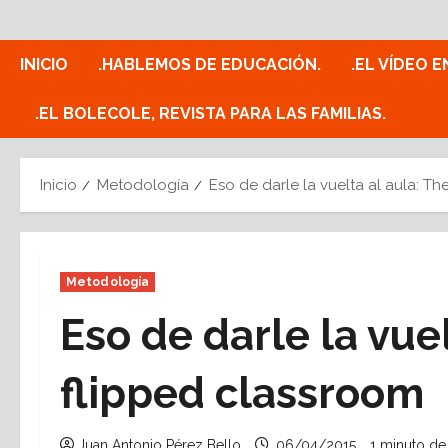
Saltar
al
contenido
INICIO
.HABLEMOS DE EDUCACIÓN.
.EL VÍDEO E
.EL BOLECOLE, REVISTA PARA LAS FAMILIAS.
Inicio
Metodología
Eso de darle la vuelta al aula: T
Metodología
Eso de darle la vuel
flipped classroom
Juan Antonio Pérez Bello
06/04/2015
1 minuto de