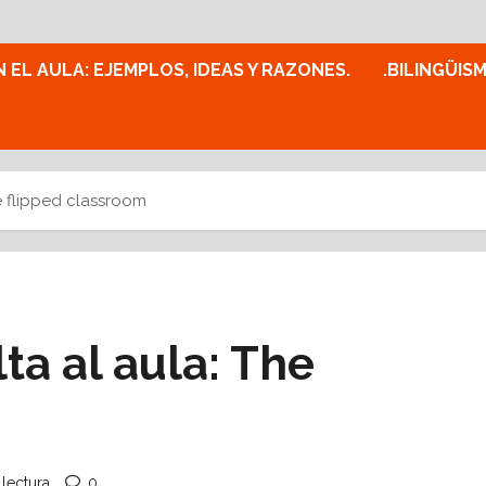
N EL AULA: EJEMPLOS, IDEAS Y RAZONES.
.BILINGÜIS
he flipped classroom
ta al aula: The
 lectura
0