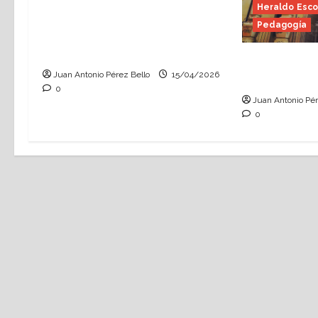
El juego, necesario aliado
Heraldo Esco
(Heraldo Escolar) Foto:
Pedagogía
Universidad Literaria de
Zaragoza
Matemáticas
Juan Antonio Pérez Bello
15/04/2026
diagonal (H
0
Juan Antonio Pér
0