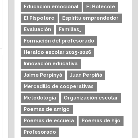
Educación emocional
El Bolecole
El Pispotero
Espíritu emprendedor
Evaluación
Familias_
Formación del profesorado
Heraldo escolar 2025-2026
Innovación educativa
Jaime Perpinyà
Juan Perpiñá
Mercadillo de cooperativas
Metodología
Organización escolar
Poemas de amigo
Poemas de escuela
Poemas de hijo
Profesorado