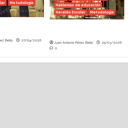
lar
Metodología
Hablemos de educación
Heraldo Escolar
Metodología
, fábula
Educación informal (Heraldo
eraldo Escolar)
Escolar)
ez Bello
07/04/2026
Juan Antonio Pérez Bello
25/03/2026
0