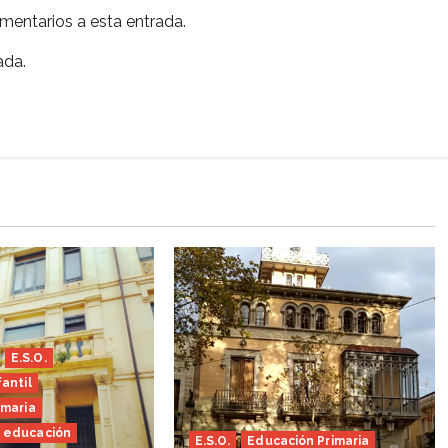
omentarios a esta entrada.
ada.
E.S.O.
antil
imaria
 educación
E.S.O.
Educación Primaria