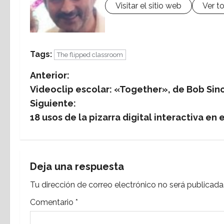
Visitar el sitio web
Ver t
Tags:
The flipped classroom
N
Anterior:
Videoclip escolar: «Together», de Bob Sincl
a
Siguiente:
v
18 usos de la pizarra digital interactiva en 
e
g
Deja una respuesta
a
Tu dirección de correo electrónico no será publicada
c
Comentario
*