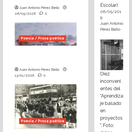
Escolar)
Juan Antonio Pérez Bello
06/05/201
06/05/2026
0
9
Juan Antonio
Pérez Bello
Poesía / Prosa poética
Poema: Sed felices un
minuto
Juan Antonio Pérez Bello
Diez
13/01/2026
0
inconveni
entes del
"Aprendiza
je basado
en
proyectos
Poesía / Prosa poética
". Foto: