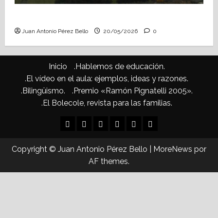
Confusiones curriculares (Heraldo Escolar)
Juan Antonio Pérez Bello
20/05/2026
0
Inicio
.Hablemos de educación.
.El vídeo en el aula: ejemplos, ideas y razones.
.Bilingüismo.
.Premio «Ramón Pignatelli 2005».
.El Bolecole, revista para las familias.
Inicio
.Hablemos
.El
.Bilingüismo.
.Premio
.El
de
vídeo
«Ramón
Bolecole,
Copyright © Juan Antonio Pérez Bello
|
MoreNews
por
educación.
en
Pignatelli
revista
AF themes.
el
2005».
para
aula:
las
ejemplos,
familias.
ideas