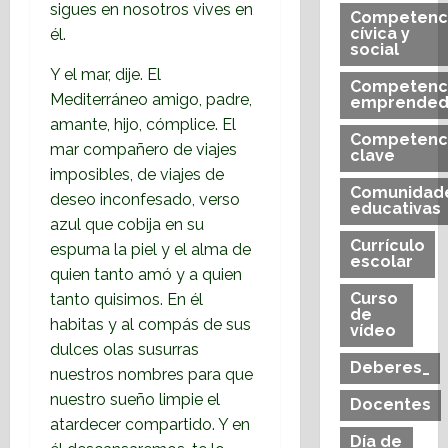
sigues en nosotros vives en
Competenc
cívica y
él.
social
Y el mar, dije. El
Competenc
Mediterráneo amigo, padre,
emprended
amante, hijo, cómplice. El
Competenc
mar compañero de viajes
clave
imposibles, de viajes de
Comunidad
deseo inconfesado, verso
educativas
azul que cobija en su
Currículo
espuma la piel y el alma de
escolar
quien tanto amó y a quien
Curso
tanto quisimos. En él
de
habitas y al compás de sus
vídeo
dulces olas susurras
Deberes_
nuestros nombres para que
nuestro sueño limpie el
Docentes
atardecer compartido. Y en
Día de