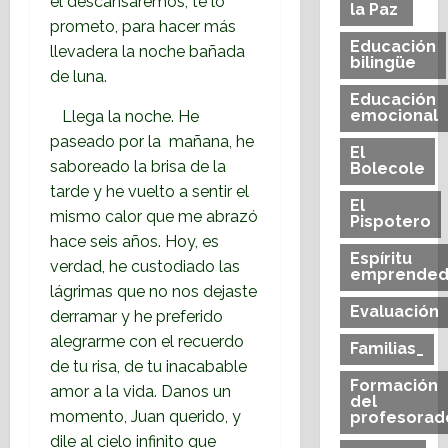
él descansaremos, te lo
la Paz
prometo, para hacer más
Educación
llevadera la noche bañada
bilingüe
de luna.
Educación
emocional
Llega la noche. He
paseado por la mañana, he
El
saboreado la brisa de la
Bolecole
tarde y he vuelto a sentir el
El
mismo calor que me abrazó
Pispotero
hace seis años. Hoy, es
Espíritu
verdad, he custodiado las
emprended
lágrimas que no nos dejaste
Evaluación
derramar y he preferido
alegrarme con el recuerdo
Familias_
de tu risa, de tu inacabable
Formación
amor a la vida. Danos un
del
momento, Juan querido, y
profesorad
dile al cielo infinito que