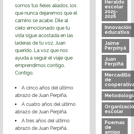
Heraldo
somos tus fieles aliados, los
escolar
2025-
que nunca dejaremos que el
2026
camino se acabe. Dile al
Innovación
cielo emocionado que tu
educativa
vida sigue acostada en las
laderas de tu voz, Juan
Jaime
Perpinyà
querido. La voz que nos
ayuda a seguir el viaje que
Juan
Perpiñá
emprendimos contigo.
Contigo.
Mercadillo
de
cooperativ
A cinco años del último
abrazo de Juan Perpiñá.
Metodologí
A cuatro años del último
Organizaci
escolar
abrazo de Juan Perpiñá.
A tres años del último
Poemas
de
abrazo de Juan Perpiñá.
amigo