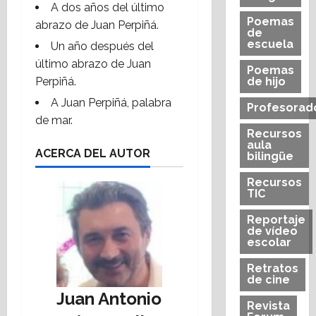
A dos años del último
Poemas
abrazo de Juan Perpiñá.
de
escuela
Un año después del
último abrazo de Juan
Poemas
Perpiñá.
de hijo
A Juan Perpiñá, palabra
Profesorad
de mar.
Recursos
aula
ACERCA DEL AUTOR
bilingüe
Recursos
TIC
Reportaje
de vídeo
escolar
Retratos
de cine
Juan Antonio
Revista