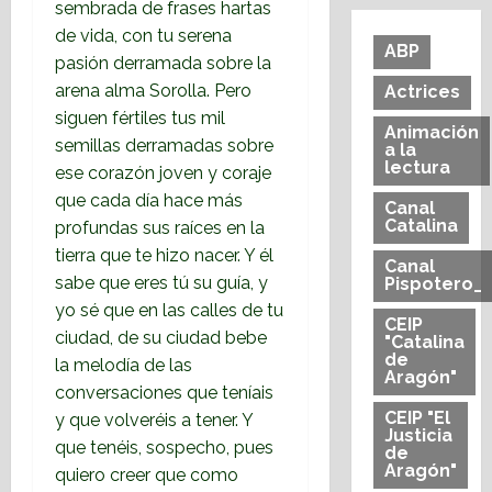
sembrada de frases hartas
de vida, con tu serena
ABP
pasión derramada sobre la
arena alma Sorolla. Pero
Actrices
siguen fértiles tus mil
Animación
semillas derramadas sobre
a la
lectura
ese corazón joven y coraje
que cada día hace más
Canal
Catalina
profundas sus raíces en la
tierra que te hizo nacer. Y él
Canal
sabe que eres tú su guía, y
Pispotero_
yo sé que en las calles de tu
CEIP
ciudad, de su ciudad bebe
"Catalina
de
la melodía de las
Aragón"
conversaciones que teníais
CEIP "El
y que volveréis a tener. Y
Justicia
que tenéis, sospecho, pues
de
Aragón"
quiero creer que como