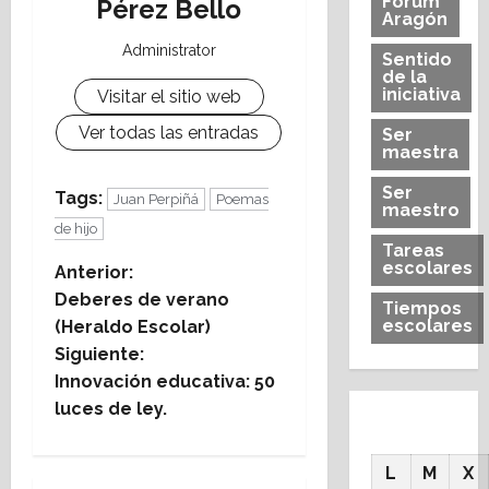
Forum
Pérez Bello
Aragón
Administrator
Sentido
de la
iniciativa
Visitar el sitio web
Ver todas las entradas
Ser
maestra
Ser
Tags:
Juan Perpiñá
Poemas
maestro
de hijo
Tareas
escolares
N
Anterior:
Deberes de verano
Tiempos
a
escolares
(Heraldo Escolar)
Siguiente:
v
Innovación educativa: 50
e
luces de ley.
g
L
M
X