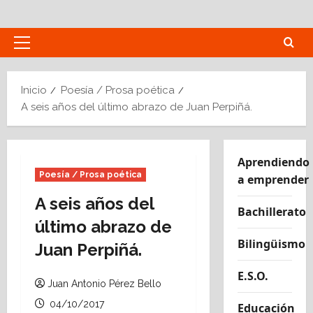
Saltar
al
contenido
Menú
principal
Inicio
Poesía / Prosa poética
A seis años del último abrazo de Juan Perpiñá.
Aprendiendo
Poesía / Prosa poética
a emprender
A seis años del
Bachillerato
último abrazo de
Bilingüismo
Juan Perpiñá.
E.S.O.
Juan Antonio Pérez Bello
04/10/2017
Educación