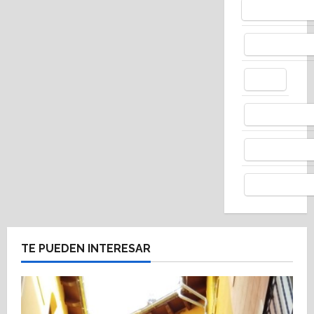
Bluesky
Facebo
X
Whats
Thread
Telegr
TE PUEDEN INTERESAR