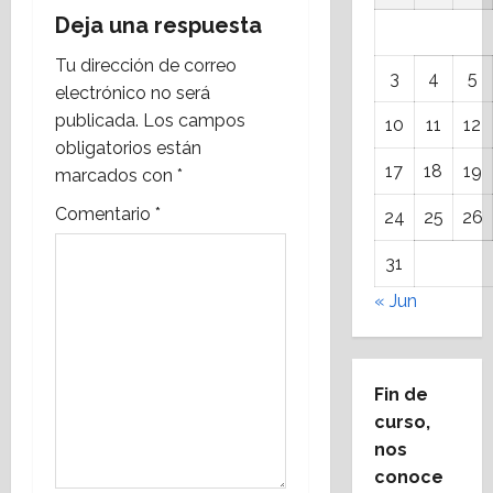
a
Deja una respuesta
c
Tu dirección de correo
3
4
5
electrónico no será
i
publicada.
Los campos
10
11
12
obligatorios están
ó
17
18
19
marcados con
*
n
Comentario
*
24
25
26
d
31
e
« Jun
e
n
Fin de
curso,
t
nos
r
conoce