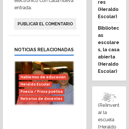
electrónico con cada nueva
res
entrada.
(Heraldo
Escolar)
Bibliotec
as
escolare
s, la casa
NOTICIAS RELACIONADAS
abierta
(Heraldo
Escolar)
Hablemos de educación
Heraldo Escolar
Poesía / Prosa poética
Retratos de docentes
(Re)invent
ar la
A Ángel Gracia,
escuela
maestro amanecer
(Heraldo
(Heraldo Escolar)