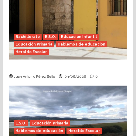
Bachillerato
E.S.O.
Educación Infantil
Educación Primaria
Hablemos de educación
Heraldo Escolar
Tutoría, istmo contigo (Heraldo Escolar)
Juan Antonio Pérez Bello
03/06/2026
0
E.S.O.
Educación Primaria
Hablemos de educación
Heraldo Escolar