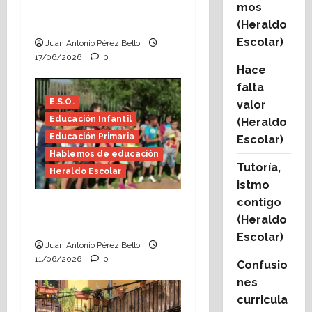
conocemos (Heraldo
mos
Escolar)
(Heraldo
Escolar)
Juan Antonio Pérez Bello
17/06/2026
0
Hace
falta
E.S.O.
valor
Educación Infantil
(Heraldo
Educación Primaria
Escolar)
Hablemos de educación
Tutoría,
Heraldo Escolar
istmo
contigo
Hace falta valor
(Heraldo
(Heraldo Escolar)
Escolar)
Juan Antonio Pérez Bello
11/06/2026
0
Confusio
nes
curricula