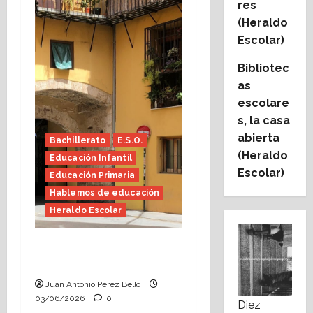
res
(Heraldo
Escolar)
Bibliotec
as
escolare
s, la casa
abierta
Bachillerato
E.S.O.
(Heraldo
Educación Infantil
Escolar)
Educación Primaria
Hablemos de educación
Heraldo Escolar
Tutoría, istmo contigo
(Heraldo Escolar)
Juan Antonio Pérez Bello
03/06/2026
0
Diez