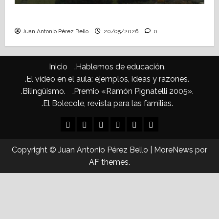
Confusiones curriculares (Heraldo Escolar)
Juan Antonio Pérez Bello
20/05/2026
0
Inicio
.Hablemos de educación.
.El vídeo en el aula: ejemplos, ideas y razones.
.Bilingüismo.
.Premio «Ramón Pignatelli 2005».
.El Bolecole, revista para las familias.
Inicio
.Hablemos
.El
.Bilingüismo.
.Premio
.El
de
vídeo
«Ramón
Bolecole,
Copyright © Juan Antonio Pérez Bello
|
MoreNews
por
educación.
en
Pignatelli
revista
AF themes.
el
2005».
para
aula:
las
ejemplos,
familias.
ideas