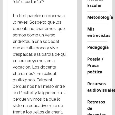
“de” u cudiar “a”?
Escolar
Lo títol pareixe un poema a
Metodología
lo revés. Sospeito que los
docents no charramos, que
Mis
somos como un verso
entrevistas
endrezau a una sociedat
Pedagogía
que ascuita poco y vive
d’espaldas a la parola de qui
Poesía /
encara creyemos en a
Prosa
vocación. Los docents
poética
charramos? En realidat,
muito poco. Talment
Recursos
perque nos han meso entre
audiovisuale
la dificultat y la ignorancia. U
perque vivimos pa que lo
Retratos
sistema educativo mire de
de
frent a los uellos d’a chent.
docentes