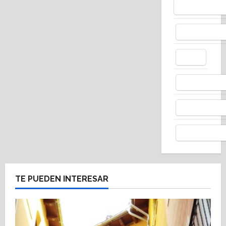
Bluesky
Facebo
X
Whats
Thread
Telegr
TE PUEDEN INTERESAR