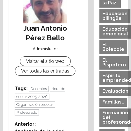
la Paz
Educación
bilingüe
Juan Antonio
Educación
emocional
Pérez Bello
El
Administrator
Bolecole
El
Visitar el sitio web
Pispotero
Ver todas las entradas
Espíritu
emprended
Tags:
Docentes
Heraldo
Evaluación
escolar 2025-2026
Familias_
Organización escolar
Formación
Profesorado
del
profesorad
N
Anterior: