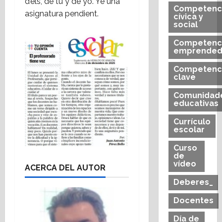
d’éls, de tu y de yo. Ye una
Competenc
asignatura pendient.
cívica y
social
Competenc
emprended
Competenc
clave
Comunidad
educativas
Currículo
escolar
Curso
de
vídeo
ACERCA DEL AUTOR
Deberes_
Docentes
Día de