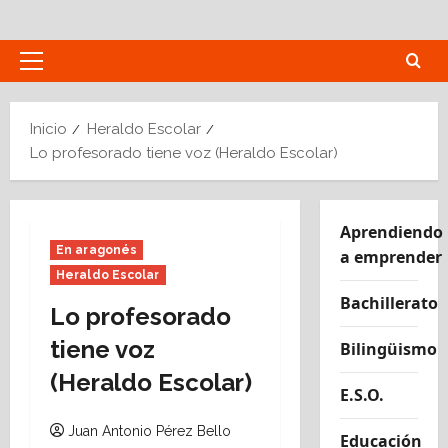
Saltar
al
contenido
Menú
principal
Inicio
Heraldo Escolar
Lo profesorado tiene voz (Heraldo Escolar)
Aprendiendo
En aragonés
a emprender
Heraldo Escolar
Bachillerato
Lo profesorado
tiene voz
Bilingüismo
(Heraldo Escolar)
E.S.O.
Juan Antonio Pérez Bello
Educación