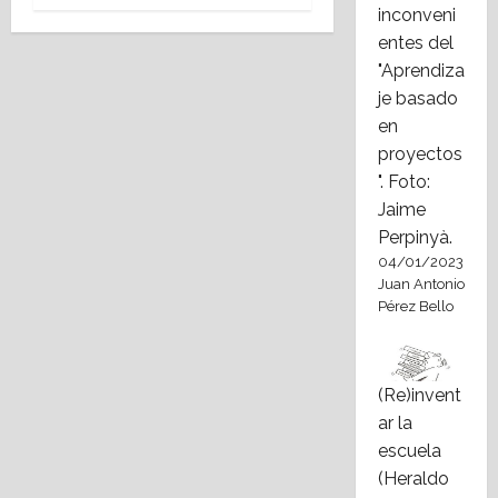
inconveni
entes del
"Aprendiza
je basado
en
proyectos
". Foto:
Jaime
Perpinyà.
04/01/2023
Juan Antonio
Pérez Bello
(Re)invent
ar la
escuela
(Heraldo