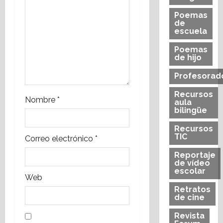
Poemas
e
de
escuela
n
Poemas
t
de hijo
Profesorad
r
Recursos
a
Nombre
*
aula
bilingüe
d
Recursos
TIC
Correo electrónico
*
a
Reportaje
s
de vídeo
escolar
Web
Retratos
de cine
Revista