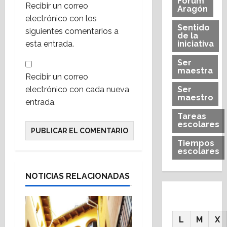
Forum
Recibir un correo
Aragón
electrónico con los
Sentido
siguientes comentarios a
de la
esta entrada.
iniciativa
Ser
maestra
Recibir un correo
electrónico con cada nueva
Ser
maestro
entrada.
Tareas
escolares
Tiempos
escolares
NOTICIAS RELACIONADAS
L
M
X