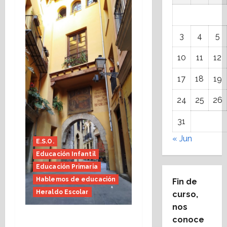
3
4
5
10
11
12
17
18
19
24
25
26
31
« Jun
E.S.O.
Educación Infantil
Educación Primaria
Hablemos de educación
Fin de
Heraldo Escolar
curso,
nos
Fin de curso, nos
conoce