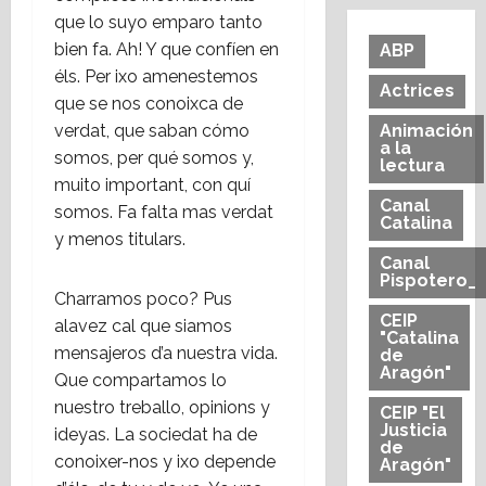
que lo suyo emparo tanto
bien fa. Ah! Y que confíen en
ABP
éls. Per ixo amenestemos
Actrices
que se nos conoixca de
verdat, que saban cómo
Animación
a la
somos, per qué somos y,
lectura
muito important, con quí
Canal
somos. Fa falta mas verdat
Catalina
y menos titulars.
Canal
Pispotero_
Charramos poco? Pus
CEIP
alavez cal que siamos
"Catalina
mensajeros d’a nuestra vida.
de
Aragón"
Que compartamos lo
nuestro treballo, opinions y
CEIP "El
Justicia
ideyas. La sociedat ha de
de
conoixer-nos y ixo depende
Aragón"