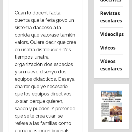
Cuan lo docent fabla,
Revistas
cuenta que le fería goyo un
escolares
sistema d’acceso a la
Videoclips
corrida que valorase tamién
valors. Quiere decir que cree
Videos
en unatra distribución d’os
tiempos, unatra
Vídeos
organización d’os espacios
escolares
y un nuevo disenyo d’os
equipos didacticos. Deseya
charrar que ye necesario
que los equipos directivos
lo sían perque quieren,
saben y pueden. Y pretende
que se le crea cuan se
refiere a las familias como
cómplices incondicionals