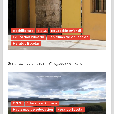
Bachillerato
E.S.O.
Educación Infantil
Educación Primaria
Hablemos de educación
Heraldo Escolar
Tutoría, istmo contigo (Heraldo Escolar)
Juan Antonio Pérez Bello
03/06/2026
0
E.S.O.
Educación Primaria
Hablemos de educación
Heraldo Escolar