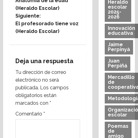
Anatomía de la edad
Heraldo
a
escolar
(Heraldo Escolar)
2025-
Siguiente:
2026
v
El profesorado tiene voz
Innovación
e
(Heraldo Escolar)
educativa
g
Jaime
Perpinyà
a
Deja una respuesta
Juan
Perpiñá
c
Tu dirección de correo
Mercadillo
electrónico no será
de
i
cooperativ
publicada.
Los campos
obligatorios están
ó
Metodologí
marcados con
*
n
Organizaci
Comentario
*
escolar
d
Poemas
de
e
amigo