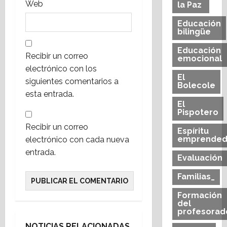
s
Web
la Paz
Educación
bilingüe
Educación
Recibir un correo
emocional
electrónico con los
El
siguientes comentarios a
Bolecole
esta entrada.
El
Pispotero
Recibir un correo
Espíritu
emprended
electrónico con cada nueva
entrada.
Evaluación
Familias_
Formación
del
profesorad
NOTICIAS RELACIONADAS