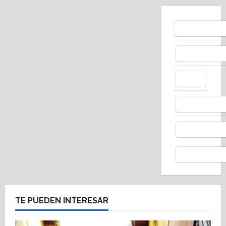
Bluesky
Facebo
X
Whats
Thread
Telegr
TE PUEDEN INTERESAR