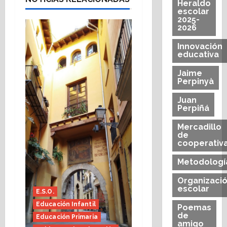
Heraldo
escolar
2025-
2026
Innovación
educativa
Jaime
Perpinyà
Juan
Perpiñá
Mercadillo
de
cooperativ
Metodologí
Organizaci
escolar
E.S.O.
Educación Infantil
Poemas
de
Educación Primaria
amigo