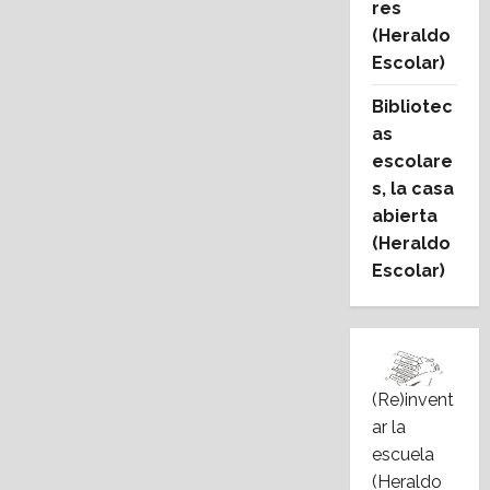
res
(Heraldo
Escolar)
Bibliotec
as
escolare
s, la casa
abierta
(Heraldo
Escolar)
(Re)invent
ar la
escuela
(Heraldo