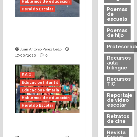
Hablemos de educación
Poemas
Heraldo Escolar
de
escuela
Fin de curso, nos
Poemas
conocemos (Heraldo
de hijo
Escolar)
Profesorad
Juan Antonio Pérez Bello
17/06/2026
0
Recursos
aula
bilingüe
E.S.O.
Recursos
Educación Infantil
TIC
Educación Primaria
Reportaje
Hablemos de educación
de vídeo
escolar
Heraldo Escolar
Retratos
Hace falta valor
de cine
(Heraldo Escolar)
Revista