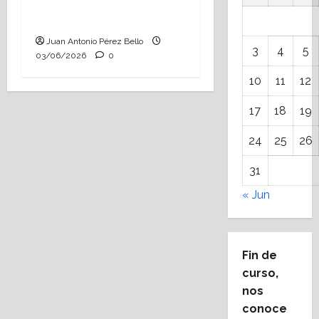
Tutoría, istmo contigo
(Heraldo Escolar)
Juan Antonio Pérez Bello
3
4
5
03/06/2026
0
10
11
12
17
18
19
24
25
26
31
« Jun
Fin de
curso,
nos
conoce