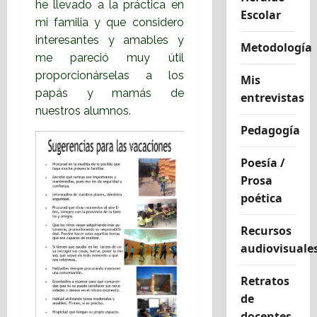
he llevado a la práctica en
Escolar
mi familia y que considero
interesantes y amables y
Metodología
me pareció muy útil
proporcionárselas a los
Mis
papás y mamás de
entrevistas
nuestros alumnos.
Pedagogía
Poesía /
Prosa
poética
Recursos
audiovisuale
Retratos
de
docentes