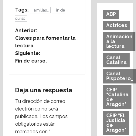
Tags:
Familias_
Fin de
ABP
curso
Actrices
N
Anterior:
Animación
Claves para fomentar la
a la
a
lectura.
lectura
Siguiente:
v
Canal
Fin de curso.
Catalina
e
Canal
Pispotero_
g
Deja una respuesta
CEIP
a
"Catalina
de
Tu dirección de correo
Aragón"
c
electrónico no será
CEIP "El
publicada.
Los campos
i
Justicia
obligatorios están
de
Aragón"
marcados con
*
ó