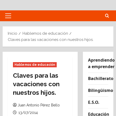
Saltar
al
contenido
Menú
principal
Inicio
Hablemos de educación
Claves para las vacaciones con nuestros hijos.
Aprendiendo
Hablemos de educación
a emprender
Claves para las
Bachillerato
vacaciones con
Bilingüismo
nuestros hijos.
E.S.O.
Juan Antonio Pérez Bello
13/07/2014
Educación