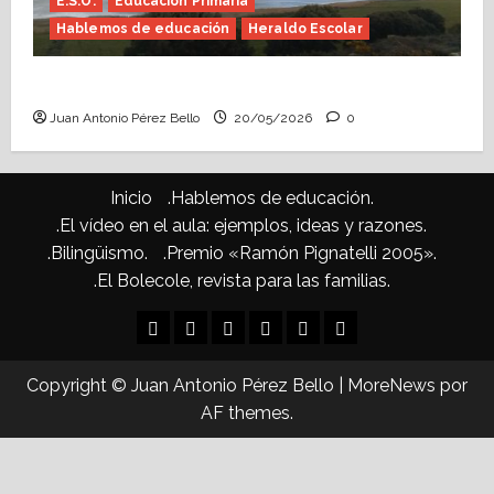
E.S.O.
Educación Primaria
Hablemos de educación
Heraldo Escolar
Confusiones curriculares (Heraldo Escolar)
Juan Antonio Pérez Bello
20/05/2026
0
Inicio
.Hablemos de educación.
.El vídeo en el aula: ejemplos, ideas y razones.
.Bilingüismo.
.Premio «Ramón Pignatelli 2005».
.El Bolecole, revista para las familias.
Inicio
.Hablemos
.El
.Bilingüismo.
.Premio
.El
de
vídeo
«Ramón
Bolecole,
Copyright © Juan Antonio Pérez Bello
|
MoreNews
por
educación.
en
Pignatelli
revista
AF themes.
el
2005».
para
aula:
las
ejemplos,
familias.