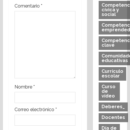
Competenc
Comentario
*
n
cívica y
social
d
Competenc
emprended
e
Competenc
e
clave
Comunidad
n
educativas
t
Currículo
escolar
r
Curso
Nombre
*
de
a
vídeo
d
Deberes_
Correo electrónico
*
Docentes
a
Día de