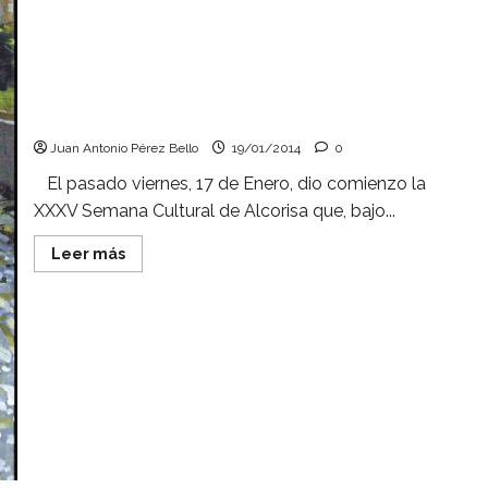
Cuando nació "Balcei", el cine ya era mayor.
Juan Antonio Pérez Bello
19/01/2014
0
El pasado viernes, 17 de Enero, dio comienzo la
XXXV Semana Cultural de Alcorisa que, bajo...
Leer
Leer más
más
acerca
de
Cuando
nació
"Balcei",
el
cine
ya
era
mayor.