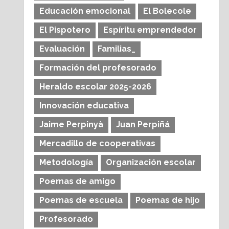
Educación emocional
El Bolecole
El Pispotero
Espíritu emprendedor
Evaluación
Familias_
Formación del profesorado
Heraldo escolar 2025-2026
Innovación educativa
Jaime Perpinyà
Juan Perpiñá
Mercadillo de cooperativas
Metodología
Organización escolar
Poemas de amigo
Poemas de escuela
Poemas de hijo
Profesorado