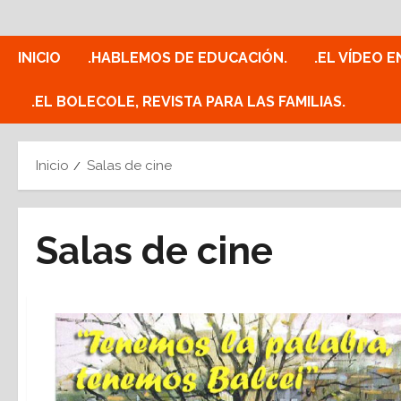
Saltar
al
contenido
INICIO
.HABLEMOS DE EDUCACIÓN.
.EL VÍDEO E
.EL BOLECOLE, REVISTA PARA LAS FAMILIAS.
Inicio
Salas de cine
Salas de cine