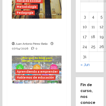
Heraldo Escolar
Metodología
Pedagogía
3
4
5
Matemáticas, fábula
10
11
12
diagonal (Heraldo
Escolar)
17
18
19
Juan Antonio Pérez Bello
24
25
26
07/04/2026
0
31
« Jun
Aprendiendo a emprender
Hablemos de educación
Fin de
¿Por qué es tan
curso,
interesante crear y
nos
mantener un blog de
conoce