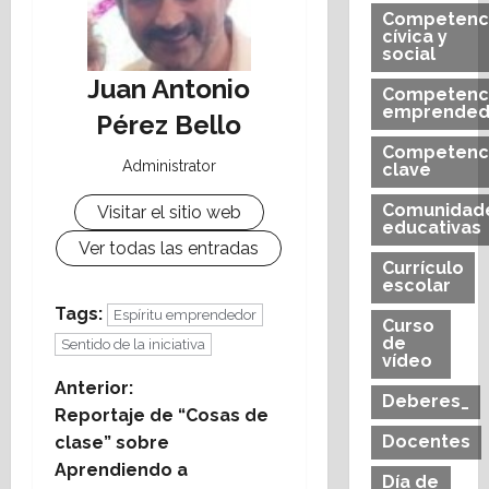
Competenc
cívica y
social
Juan Antonio
Competenc
emprended
Pérez Bello
Competenc
Administrator
clave
Comunidad
Visitar el sitio web
educativas
Ver todas las entradas
Currículo
escolar
Tags:
Espíritu emprendedor
Curso
de
Sentido de la iniciativa
vídeo
N
Anterior:
Deberes_
Reportaje de “Cosas de
a
Docentes
clase” sobre
Aprendiendo a
v
Día de