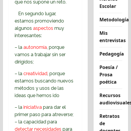
que nos supone un reto.
Escolar
En segundo lugar,
Metodología
estamos promoviendo
algunos
aspectos
muy
Mis
interesantes:
entrevistas
– la
autonomía
, porque
Pedagogía
vamos a trabajar sin ser
dirigidos;
Poesía /
– la
creatividad
, porque
Prosa
estamos buscando nuevos
poética
métodos y usos de las
Recursos
ideas que hemos ido
audiovisuale
– la
iniciativa
para dar el
primer paso para atreverse;
Retratos
– la capacidad para
de
detectar necesidades
para
docentes