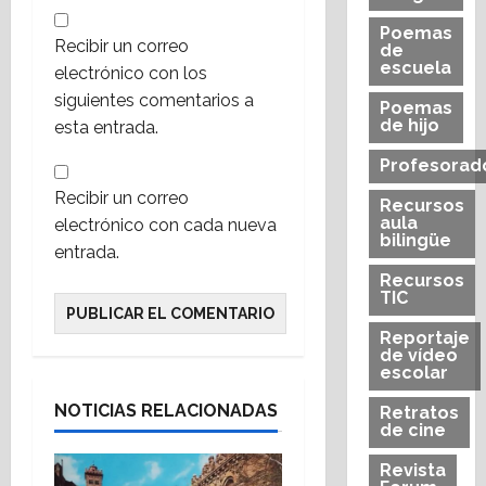
Poemas
Recibir un correo
de
escuela
electrónico con los
siguientes comentarios a
Poemas
de hijo
esta entrada.
Profesorad
Recibir un correo
Recursos
aula
electrónico con cada nueva
bilingüe
entrada.
Recursos
TIC
Reportaje
de vídeo
escolar
NOTICIAS RELACIONADAS
Retratos
de cine
Revista