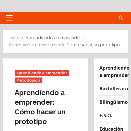
Saltar
al
contenido
Menú
principal
Inicio
Aprendiendo a emprender
Aprendiendo a emprender: Cómo hacer un prototipo
Aprendiendo
Aprendiendo a emprender
a emprender
Metodología
Bachillerato
Aprendiendo a
emprender:
Bilingüismo
Cómo hacer un
E.S.O.
prototipo
Educación