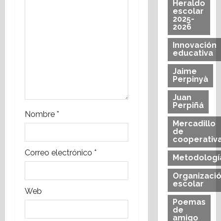
n
Heraldo
escolar
2025-
t
2026
r
Innovación
educativa
a
Jaime
Perpinyà
d
Juan
Perpiñá
a
Nombre
*
Mercadillo
s
de
cooperativ
Correo electrónico
*
Metodologí
Organizaci
escolar
Web
Poemas
de
amigo