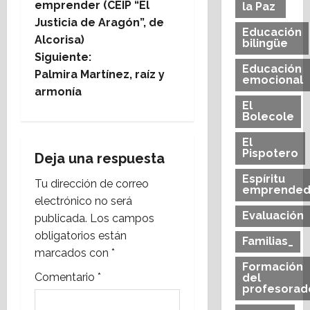
emprender (CEIP “El
la Paz
e
Justicia de Aragón”, de
Educación
Alcorisa)
bilingüe
g
Siguiente:
Educación
Palmira Martínez, raíz y
emocional
a
armonía
El
c
Bolecole
i
El
Pispotero
Deja una respuesta
ó
Espíritu
Tu dirección de correo
emprended
n
electrónico no será
Evaluación
publicada.
Los campos
d
obligatorios están
Familias_
marcados con
*
e
Formación
Comentario
*
del
e
profesorad