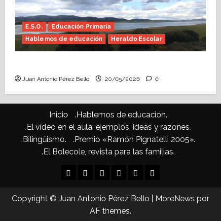
E.S.O.
Educación Primaria
Hablemos de educación
Heraldo Escolar
Confusiones curriculares (Heraldo Escolar)
Juan Antonio Pérez Bello
20/05/2026
0
Inicio
.Hablemos de educación.
.El vídeo en el aula: ejemplos, ideas y razones.
.Bilingüismo.
.Premio «Ramón Pignatelli 2005».
.El Bolecole, revista para las familias.
Inicio
.Hablemos
.El
.Bilingüismo.
.Premio
.El
de
vídeo
«Ramón
Bolecole,
Copyright © Juan Antonio Pérez Bello
|
MoreNews
por
educación.
en
Pignatelli
revista
AF themes.
el
2005».
para