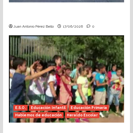
Fin de curso, nos conocemos (Heraldo
Escolar)
Juan Antonio Pérez Bello
17/06/2026
0
E.S.O.
Educación Infantil
Educación Primaria
Hablemos de educación
Heraldo Escolar
Hace falta valor (Heraldo Escolar)