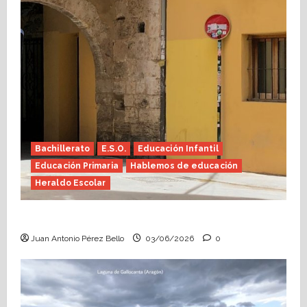
Bachillerato
E.S.O.
Educación Infantil
Educación Primaria
Hablemos de educación
Heraldo Escolar
Tutoría, istmo contigo (Heraldo Escolar)
Juan Antonio Pérez Bello
03/06/2026
0