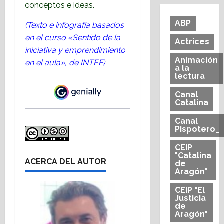
conceptos e ideas.
ABP
(Texto e infografía basados
en el curso «Sentido de la
Actrices
iniciativa y emprendimiento
Animación
en el aula», de INTEF)
a la
lectura
Canal
Catalina
Canal
Pispotero_
CEIP
"Catalina
ACERCA DEL AUTOR
de
Aragón"
CEIP "El
Justicia
de
Aragón"