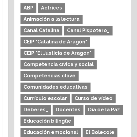
ABP
Actrices
Animación a la lectura
Canal Catalina
Canal Pispotero_
CEIP "Catalina de Aragón"
CEIP "El Justicia de Aragón"
Competencia cívica y social
Competencias clave
Comunidades educativas
Currículo escolar
Curso de vídeo
Deberes_
Docentes
Día de la Paz
Educación bilingüe
Educación emocional
El Bolecole