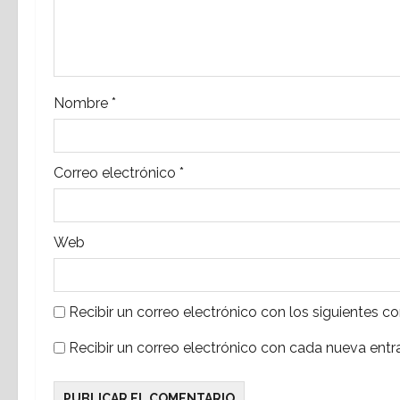
d
e
e
Nombre
*
n
t
Correo electrónico
*
r
a
Web
d
a
Recibir un correo electrónico con los siguientes c
s
Recibir un correo electrónico con cada nueva entr