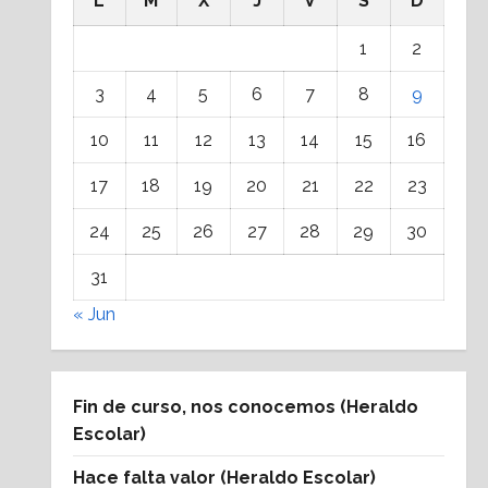
L
M
X
J
V
S
D
1
2
3
4
5
6
7
8
9
10
11
12
13
14
15
16
17
18
19
20
21
22
23
24
25
26
27
28
29
30
31
« Jun
Fin de curso, nos conocemos (Heraldo
Escolar)
Hace falta valor (Heraldo Escolar)