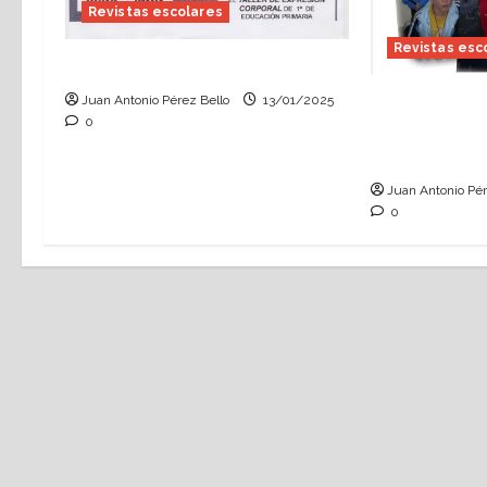
Revistas escolares
Revistas esc
El Boletín, nº 1 – mayo, 1997
Juan Antonio Pérez Bello
13/01/2025
Hace 10 año
0
revista de 
(diciembre,
Juan Antonio Pér
0