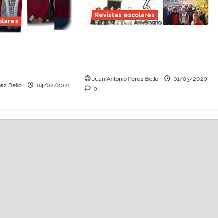
Revistas escolares
olares
Aniversario del CEIP «El
s: «El Bolecole»,
Justicia de Aragón», de
centro
Alcorisa (Teruel)
 2010)
Juan Antonio Pérez Bello
01/03/2020
ez Bello
04/02/2021
0