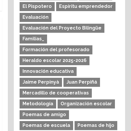
El Pispotero
Espíritu emprendedor
Evaluación
Evaluación del Proyecto Bilingüe
Familias_
Formación del profesorado
Heraldo escolar 2025-2026
Innovación educativa
Jaime Perpinyà
Juan Perpiñá
Mercadillo de cooperativas
Metodología
Organización escolar
Poemas de amigo
Poemas de escuela
Poemas de hijo