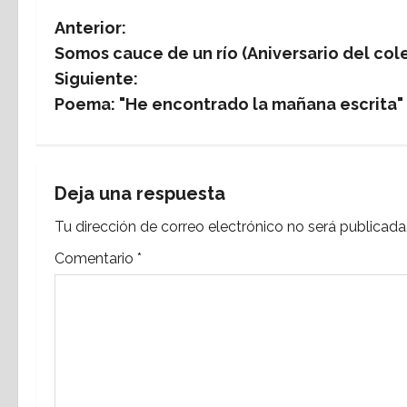
N
Anterior:
Somos cauce de un río (Aniversario del cole
a
Siguiente:
v
Poema: "He encontrado la mañana escrita" (a
e
g
Deja una respuesta
a
Tu dirección de correo electrónico no será publicada
c
Comentario
*
i
ó
n