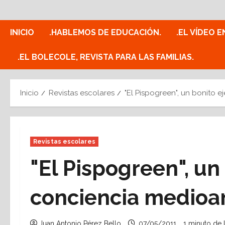
Saltar
al
contenido
INICIO
.HABLEMOS DE EDUCACIÓN.
.EL VÍDEO E
.EL BOLECOLE, REVISTA PARA LAS FAMILIAS.
Inicio
Revistas escolares
"El Pispogreen", un bonito 
Revistas escolares
"El Pispogreen", u
conciencia medioa
Juan Antonio Pérez Bello
07/05/2011
1 minuto de 