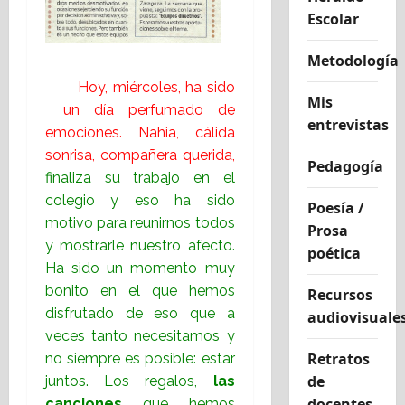
Escolar
Metodología
Hoy, miércoles, ha sido
Mis
un día perfumado de
entrevistas
emociones. Nahia, cálida
sonrisa, compañera querida,
Pedagogía
finaliza su trabajo en el
colegio y eso ha sido
Poesía /
motivo para reunirnos todos
Prosa
y mostrarle nuestro afecto.
poética
Ha sido un momento muy
bonito en el que hemos
Recursos
disfrutado de eso que a
audiovisuale
veces tanto necesitamos y
Retratos
no siempre es posible: estar
de
juntos. Los regalos,
las
docentes
canciones
que hemos