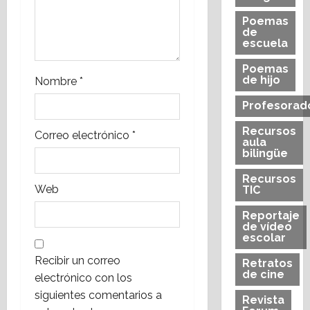
t
Poemas
de
r
escuela
a
Poemas
de hijo
Nombre
*
d
Profesorad
a
Recursos
Correo electrónico
*
aula
s
bilingüe
Recursos
Web
TIC
Reportaje
de vídeo
escolar
Recibir un correo
Retratos
de cine
electrónico con los
siguientes comentarios a
Revista