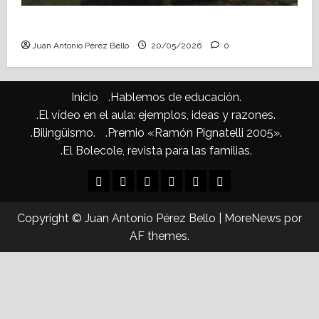
Confusiones curriculares (Heraldo Escolar)
Juan Antonio Pérez Bello
20/05/2026
0
Inicio
.Hablemos de educación.
.El vídeo en el aula: ejemplos, ideas y razones.
.Bilingüismo.
.Premio «Ramón Pignatelli 2005».
.El Bolecole, revista para las familias.
Inicio
.Hablemos
.El
.Bilingüismo.
.Premio
.El
de
vídeo
«Ramón
Bolecole,
Copyright © Juan Antonio Pérez Bello
|
MoreNews
por
educación.
en
Pignatelli
revista
AF themes.
el
2005».
para
aula:
las
ejemplos,
familias.
ideas