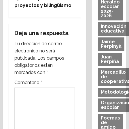
e
Heraldo
proyectos y bilingüismo
escolar
g
2025-
2026
a
Innovación
educativa
Deja una respuesta
c
Jaime
Tu dirección de correo
Perpinyà
i
electrónico no será
Juan
publicada.
Los campos
ó
Perpiñá
obligatorios están
n
Mercadillo
marcados con
*
de
cooperativ
Comentario
*
d
Metodologí
e
Organizaci
e
escolar
Poemas
n
de
amigo