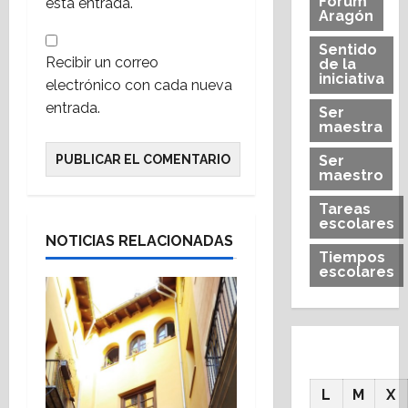
Forum
esta entrada.
Aragón
Sentido
Recibir un correo
de la
iniciativa
electrónico con cada nueva
entrada.
Ser
maestra
Ser
maestro
Tareas
escolares
NOTICIAS RELACIONADAS
Tiempos
escolares
L
M
X