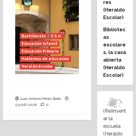
res
(Heraldo
Escolar)
Bibliotec
Bachillerato
E.S.O.
as
Educación Infantil
escolare
Educación Primaria
s, la casa
Hablemos de educación
abierta
Heraldo Escolar
(Heraldo
Escolar)
Tutoría, istmo contigo
(Heraldo Escolar)
Juan Antonio Pérez Bello
03/06/2026
0
(Re)invent
ar la
escuela
(Heraldo