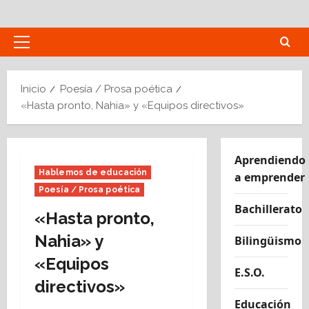
Saltar
al
contenido
Menú
principal
Inicio
Poesía / Prosa poética
«Hasta pronto, Nahia» y «Equipos directivos»
Aprendiendo
Hablemos de educación
a emprender
Poesía / Prosa poética
Bachillerato
«Hasta pronto,
Nahia» y
Bilingüismo
«Equipos
E.S.O.
directivos»
Educación