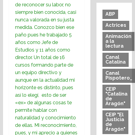
de reconocer su labor, no
siempre bien conocida, casi
ABP
nunca valorada en su justa
Actrices
medida. Conozco bien ese
paño pues he trabajado 5
Animación
a la
años como Jefe de
lectura
Estudios y 11 años como
Canal
director. Un total de 16
Catalina
cursos formando parte de
un equipo directivo y
Canal
Pispotero_
aunque en la actualidad mi
horizonte es distinto, pues
CEIP
"Catalina
así lo elegí, esto de ser
de
«ex» de algunas cosas te
Aragón"
permite hablar con
CEIP "El
naturalidad y conocimiento
Justicia
de
de ellas. Mi reconocimiento,
Aragón"
pues, y mi aprecio a quienes