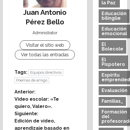
la Paz
Juan Antonio
Educación
bilingüe
Pérez Bello
Educación
Administrator
emocional
El
Visitar el sitio web
Bolecole
Ver todas las entradas
El
Pispotero
Tags:
Equipos directivos
Espíritu
emprended
Poemas de amigo
Evaluación
N
Anterior:
Vídeo escolar: «Te
Familias_
a
quiero, Valero».
Formación
Siguiente:
v
del
Edición de vídeo,
profesorad
aprendizaje basado en