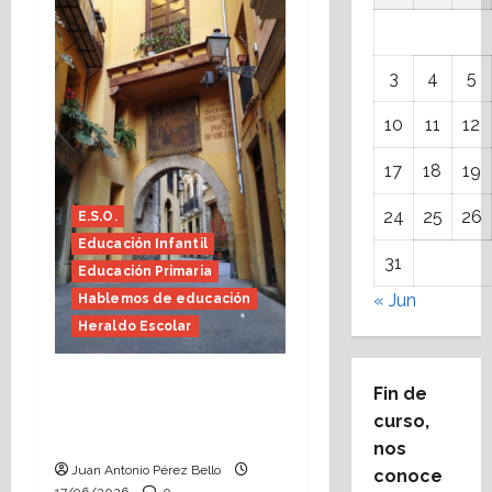
3
4
5
10
11
12
17
18
19
24
25
26
E.S.O.
Educación Infantil
31
Educación Primaria
« Jun
Hablemos de educación
Heraldo Escolar
Fin de curso, nos
Fin de
conocemos (Heraldo
curso,
Escolar)
nos
Juan Antonio Pérez Bello
conoce