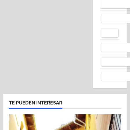
Bluesky
Facebo
X
Whats
Thread
Telegr
TE PUEDEN INTERESAR