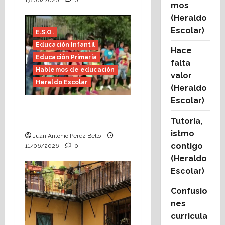
17/06/2026
0
mos
(Heraldo
Escolar)
E.S.O.
Educación Infantil
Hace
Educación Primaria
falta
Hablemos de educación
valor
Heraldo Escolar
(Heraldo
Escolar)
Hace falta valor
Tutoría,
(Heraldo Escolar)
istmo
Juan Antonio Pérez Bello
contigo
11/06/2026
0
(Heraldo
Escolar)
Confusio
nes
curricula