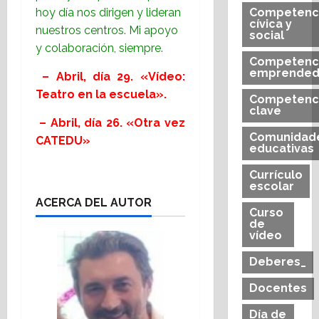
hoy día nos dirigen y lideran
Competenc
cívica y
nuestros centros. Mi apoyo
social
y colaboración, siempre.
Competenc
emprended
– Abril, día 29. «Vídeo:
Teatro en la escuela».
Competenc
clave
– Abril, día 26. «Otra vez
Comunidad
CATEDU»
educativas
Currículo
escolar
ACERCA DEL AUTOR
Curso
de
vídeo
Deberes_
Docentes
Día de