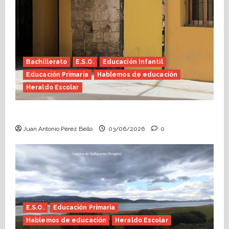
Bachillerato
E.S.O.
Educación Infantil
Educación Primaria
Hablemos de educación
Heraldo Escolar
Tutoría, istmo contigo (Heraldo Escolar)
Juan Antonio Pérez Bello
03/06/2026
0
E.S.O.
Educación Primaria
Hablemos de educación
Heraldo Escolar