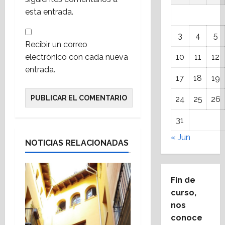
esta entrada.
3
4
5
Recibir un correo
electrónico con cada nueva
10
11
12
entrada.
17
18
19
24
25
26
31
« Jun
NOTICIAS RELACIONADAS
Fin de
curso,
nos
conoce