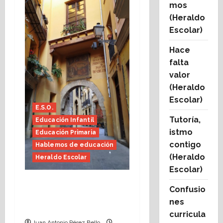
mos
(Heraldo
Escolar)
Hace
falta
valor
(Heraldo
Escolar)
E.S.O.
Tutoría,
Educación Infantil
istmo
Educación Primaria
contigo
Hablemos de educación
(Heraldo
Heraldo Escolar
Escolar)
Fin de curso, nos
Confusio
conocemos (Heraldo
nes
Escolar)
curricula
Juan Antonio Pérez Bello