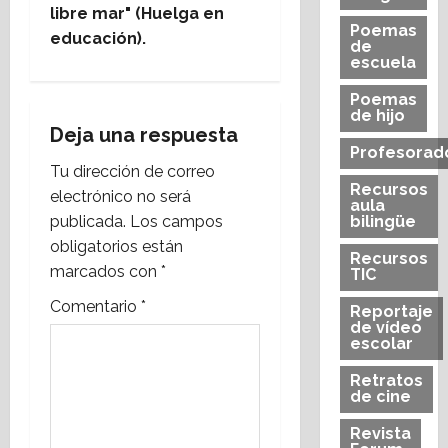
e
libre mar" (Huelga en
Poemas
educación).
de
g
escuela
a
Poemas
de hijo
Deja una respuesta
c
Profesorad
Tu dirección de correo
i
Recursos
electrónico no será
aula
publicada.
Los campos
bilingüe
ó
obligatorios están
Recursos
n
marcados con
*
TIC
Comentario
*
d
Reportaje
de vídeo
escolar
e
Retratos
e
de cine
n
Revista