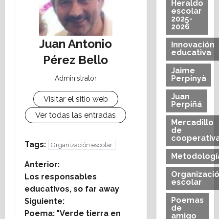
Heraldo
escolar
2025-
2026
Juan Antonio
Innovación
educativa
Pérez Bello
Jaime
Perpinyà
Administrator
Juan
Visitar el sitio web
Perpiñá
Ver todas las entradas
Mercadillo
de
cooperativ
Tags:
Organización escolar
Metodologí
N
Anterior:
Organizaci
Los responsables
escolar
a
educativos, so far away
Poemas
Siguiente:
v
de
Poema: "Verde tierra en
amigo