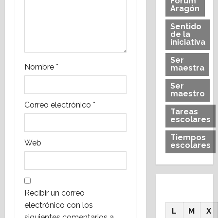
Forum
Aragón
t
Sentido
r
de la
iniciativa
a
Ser
Nombre
*
maestra
d
Ser
maestro
a
Correo electrónico
*
Tareas
s
escolares
Tiempos
Web
escolares
Recibir un correo
electrónico con los
L
M
X
siguientes comentarios a