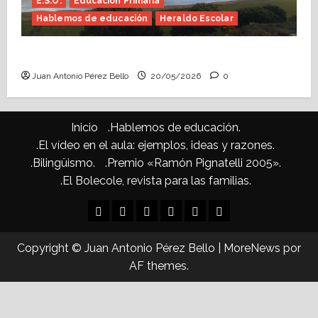
E.S.O.
Educación Primaria
Hablemos de educación
Heraldo Escolar
Confusiones curriculares (Heraldo Escolar)
Juan Antonio Pérez Bello
20/05/2026
0
Inicio
.Hablemos de educación.
.El vídeo en el aula: ejemplos, ideas y razones.
.Bilingüismo.
.Premio «Ramón Pignatelli 2005».
.El Bolecole, revista para las familias.
Inicio
.Hablemos
.El
.Bilingüismo.
.Premio
.El
de
vídeo
«Ramón
Bolecole,
Copyright © Juan Antonio Pérez Bello
|
MoreNews
por
educación.
en
Pignatelli
revista
AF themes.
el
2005».
para
aula:
las
ejemplos,
familias.