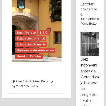
Escolar)
06/05/201
9
Juan Antonio
Pérez Bello
Bachillerato
E.S.O.
Educación Infantil
Educación Primaria
Hablemos de educación
Heraldo Escolar
Diez
inconveni
Tutoría, istmo contigo
entes del
(Heraldo Escolar)
"Aprendiza
Juan Antonio Pérez Bello
je basado
03/06/2026
0
en
proyectos
". Foto: