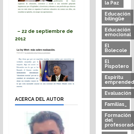
la Paz
Educación
bilingüe
Educación
– 22 de septiembre de
emocional
2012
El
Bolecole
El
Pispotero
Espíritu
emprended
Evaluación
ACERCA DEL AUTOR
Familias_
Formación
del
profesorad