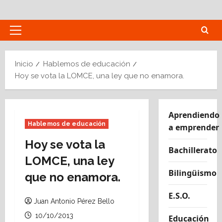
Saltar
al
contenido
Menú
principal
Inicio
Hablemos de educación
Hoy se vota la LOMCE, una ley que no enamora.
Aprendiendo
Hablemos de educación
a emprender
Hoy se vota la
Bachillerato
LOMCE, una ley
Bilingüismo
que no enamora.
E.S.O.
Juan Antonio Pérez Bello
10/10/2013
Educación