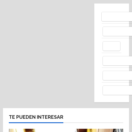
Bluesky
Facebo
X
Whats
Thread
Telegr
TE PUEDEN INTERESAR