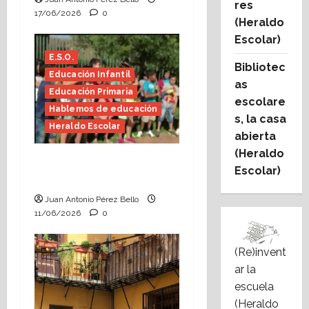
res
17/06/2026
0
(Heraldo
Escolar)
E.S.O.
Bibliotec
Educación Infantil
as
Educación Primaria
escolare
Hablemos de educación
s, la casa
Heraldo Escolar
abierta
(Heraldo
Hace falta valor
Escolar)
(Heraldo Escolar)
Juan Antonio Pérez Bello
11/06/2026
0
(Re)invent
ar la
escuela
(Heraldo