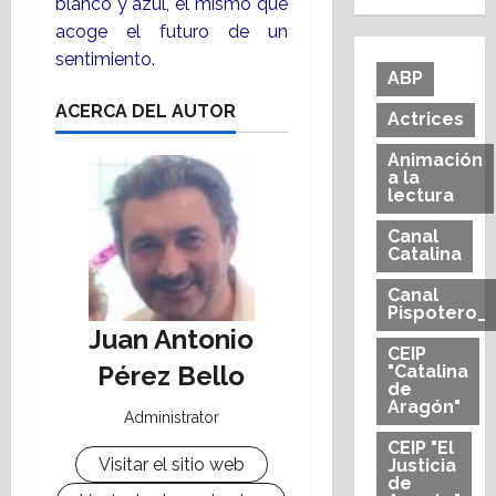
blanco y azul, el mismo que
acoge el futuro de un
sentimiento.
ABP
ACERCA DEL AUTOR
Actrices
Animación
a la
lectura
Canal
Catalina
Canal
Pispotero_
Juan Antonio
CEIP
Pérez Bello
"Catalina
de
Aragón"
Administrator
CEIP "El
Visitar el sitio web
Justicia
de