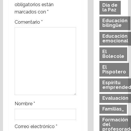
ó
obligatorios están
Día de
la Paz
n
marcados con
*
Educación
Comentario
*
d
bilingüe
e
Educación
emocional
e
El
Bolecole
n
El
t
Pispotero
Espíritu
r
emprended
a
Evaluación
Nombre
*
d
Familias_
Formación
a
del
Correo electrónico
*
profesorad