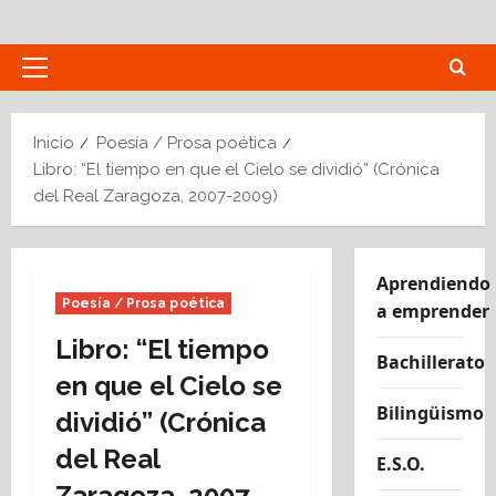
Saltar
al
contenido
Menú
principal
Inicio
Poesía / Prosa poética
Libro: “El tiempo en que el Cielo se dividió” (Crónica
del Real Zaragoza, 2007-2009)
Aprendiendo
Poesía / Prosa poética
a emprender
Libro: “El tiempo
Bachillerato
en que el Cielo se
Bilingüismo
dividió” (Crónica
del Real
E.S.O.
Zaragoza, 2007-