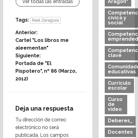
Ver todas las entradas
Aragón"
Competenc
cívica y
Tags:
Real Zaragoza
social
N
Anterior:
Competenc
emprended
Cartel "Los libros me
a
aleementan"
Competenc
clave
Siguiente:
v
Portada de "El
Comunidad
e
Pispotero", nº 86 (Marzo,
educativas
2012)
Currículo
g
escolar
a
Curso
de
Deja una respuesta
vídeo
c
Tu dirección de correo
Deberes_
i
electrónico no será
Docentes
publicada.
Los campos