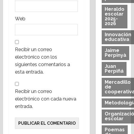
s
Heraldo
escolar
Web
2025-
2026
Innovación
educativa
Recibir un correo
Jaime
Perpinyà
electrónico con los
siguientes comentarios a
Juan
Perpiñá
esta entrada.
Mercadillo
de
Recibir un correo
cooperativ
electrónico con cada nueva
Metodologí
entrada.
Organizaci
escolar
Poemas