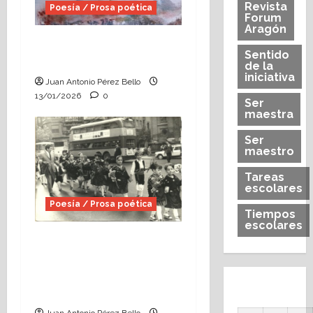
Revista
Poesía / Prosa poética
Forum
Aragón
Poema: Sed felices un
Sentido
minuto
de la
iniciativa
Juan Antonio Pérez Bello
13/01/2026
0
Ser
maestra
Ser
maestro
Tareas
escolares
Poesía / Prosa poética
Tiempos
escolares
Cómo nació la Ofrenda
de Flores de Zaragoza:
recuerdos de un
valenciano.