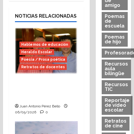
de
amigo
NOTICIAS RELACIONADAS
Poemas
de
escuela
Poemas
de hijo
Hablemos de educación
Heraldo Escolar
Profesorad
Poesía / Prosa poética
Recursos
Retratos de docentes
aula
bilingüe
A Ángel Gracia,
Recursos
TIC
maestro amanecer
(Heraldo Escolar)
Reportaje
de vídeo
Juan Antonio Pérez Bello
escolar
06/05/2026
0
Retratos
de cine