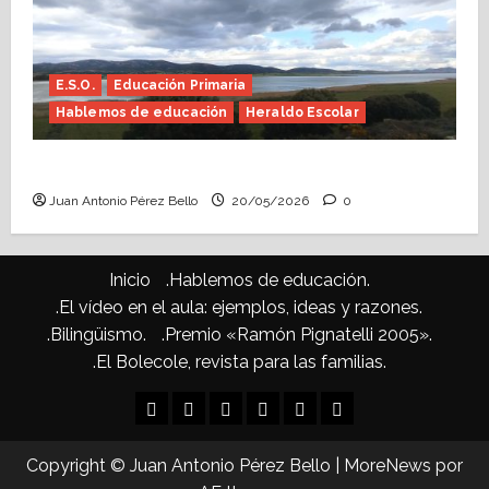
E.S.O.
Educación Primaria
Hablemos de educación
Heraldo Escolar
Confusiones curriculares (Heraldo Escolar)
Juan Antonio Pérez Bello
20/05/2026
0
Inicio
.Hablemos de educación.
.El vídeo en el aula: ejemplos, ideas y razones.
.Bilingüismo.
.Premio «Ramón Pignatelli 2005».
.El Bolecole, revista para las familias.
Inicio
.Hablemos
.El
.Bilingüismo.
.Premio
.El
de
vídeo
«Ramón
Bolecole,
Copyright © Juan Antonio Pérez Bello
|
MoreNews
por
educación.
en
Pignatelli
revista