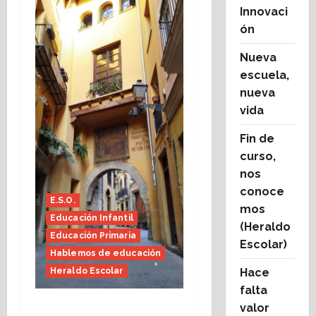
Innovaci
ón
Nueva
escuela,
nueva
vida
Fin de
curso,
nos
conoce
E.S.O.
mos
Educación Infantil
(Heraldo
Educación Primaria
Escolar)
Hablemos de educación
Hace
Heraldo Escolar
falta
Fin de curso, nos
valor