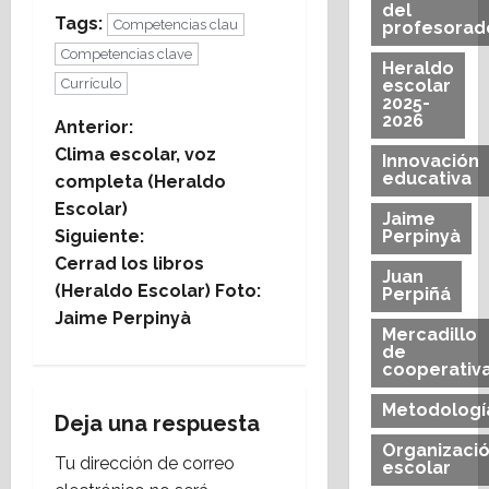
del
Tags:
Competencias clau
profesorad
Competencias clave
Heraldo
Currículo
escolar
2025-
2026
N
Anterior:
Clima escolar, voz
Innovación
a
educativa
completa (Heraldo
Escolar)
v
Jaime
Siguiente:
Perpinyà
e
Cerrad los libros
Juan
(Heraldo Escolar) Foto:
Perpiñá
g
Jaime Perpinyà
Mercadillo
de
a
cooperativ
c
Metodologí
Deja una respuesta
i
Organizaci
Tu dirección de correo
escolar