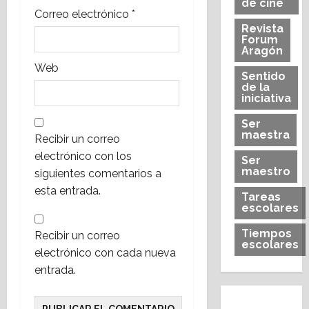
de cine
s
Correo electrónico
*
Revista
Forum
Aragón
Web
Sentido
de la
iniciativa
Ser
maestra
Recibir un correo
electrónico con los
Ser
maestro
siguientes comentarios a
esta entrada.
Tareas
escolares
Tiempos
Recibir un correo
escolares
electrónico con cada nueva
entrada.