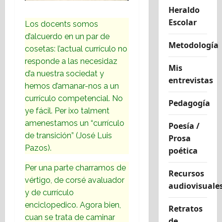
Heraldo
Escolar
Los docents somos
d’alcuerdo en un par de
Metodología
cosetas: l’actual currículo no
responde a las necesidaz
Mis
d’a nuestra sociedat y
entrevistas
hemos d’amanar-nos a un
currículo competencial. No
Pedagogía
ye fácil. Per ixo talment
amenestamos un “currículo
Poesía /
de transición” (José Luis
Prosa
Pazos).
poética
Per una parte charramos de
Recursos
vértigo, de corsé avaluador
audiovisuale
y de currículo
enciclopedico. Agora bien,
Retratos
cuan se trata de caminar
de