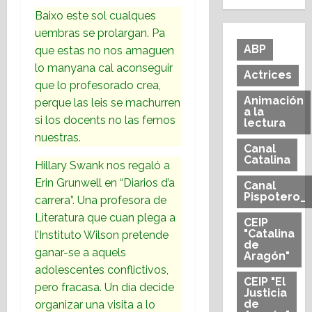
Baixo este sol cualques
uembras se prolargan. Pa
ABP
que estas no nos amaguen
lo manyana cal aconseguir
Actrices
que lo profesorado crea,
Animación
perque las leis se machurren
a la
si los docents no las femos
lectura
nuestras.
Canal
Catalina
Hillary Swank nos regaló a
Erin Grunwell en “Diarios d’a
Canal
Pispotero_
carrera”. Una profesora de
Literatura que cuan plega a
CEIP
"Catalina
l’Instituto Wilson pretende
de
ganar-se a aquels
Aragón"
adolescentes conflictivos,
CEIP "El
pero fracasa. Un día decide
Justicia
de
organizar una visita a lo