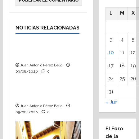
L
M
X
Hablemos de educación
NOTICIAS RELACIONADAS
Videos
3
4
5
El Foro de la
10
11
12
Innovación
17
18
19
Juan Antonio Pérez Bello
09/08/2026
0
Hablemos de educación
24
25
26
Nueva escuela, nueva
31
vida
« Jun
Juan Antonio Pérez Bello
09/08/2026
0
El Foro
de la