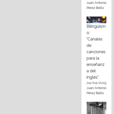
Juan Antonio
Pérez Bello
Bilingüism
o:
"Canales
de
canciones
para la
enseñanz
a del
inglés".
04/04/2015
Juan Antonio
Pérez Bello