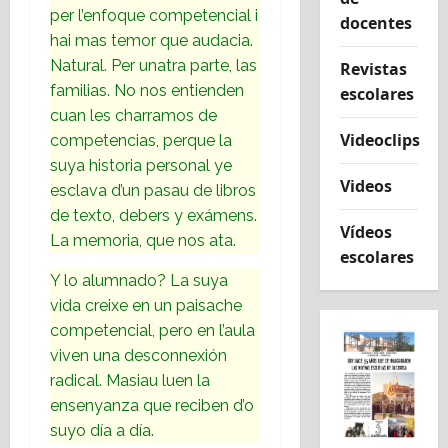
per l’enfoque competencial i
docentes
hai mas temor que audacia.
Natural. Per unatra parte, las
Revistas
familias. No nos entienden
escolares
cuan les charramos de
Videoclips
competencias, perque la
suya historia personal ye
Videos
esclava d’un pasau de libros
de texto, debers y exámens.
Vídeos
La memoria, que nos ata.
escolares
Y lo alumnado? La suya
vida creixe en un paisache
competencial, pero en l’aula
viven una desconnexión
radical. Masiau luen la
ensenyanza que reciben d’o
suyo día a día.