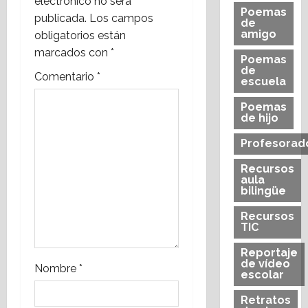
electrónico no será
ó
Poemas
publicada.
Los campos
de
n
amigo
obligatorios están
marcados con
*
Poemas
d
de
Comentario
*
escuela
e
Poemas
e
de hijo
Profesorad
n
Recursos
t
aula
bilingüe
r
Recursos
TIC
a
Reportaje
d
de vídeo
Nombre
*
escolar
a
Retratos