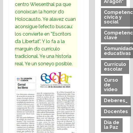
Aragón"
centro Wiesenthal pa que
conoixcan la horror d’o
Competenc
cívica y
Holocausto. Ye alavez cuan
social
aconsigue l’efecto buscau:
Competenc
los convierte en ”Escritors
clave
d’a Libertat”. Y lo fa a la
Comunidad
marguin d’o currículo
educativas
tradicional. Ye una historia
real. Ye un soneyo posible.
Currículo
escolar
Curso
de
vídeo
Deberes_
Docentes
Día de
la Paz