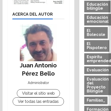
Educación
bilingüe
ACERCA DEL AUTOR
Educación
emocional
El
Bolecole
El
Pispotero
Espíritu
emprended
Juan Antonio
Evaluación
Pérez Bello
Evaluación
Administrator
del
Proyecto
Bilingüe
Visitar el sitio web
Familias_
Ver todas las entradas
Formación