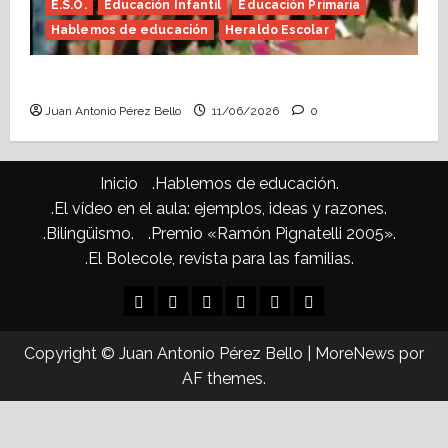
E.S.O.
Educación Infantil
Educación Primaria
Hablemos de educación
Heraldo Escolar
Hace falta valor (Heraldo Escolar)
Juan Antonio Pérez Bello
11/06/2026
0
Inicio
.Hablemos de educación.
.El vídeo en el aula: ejemplos, ideas y razones.
.Bilingüismo.
.Premio «Ramón Pignatelli 2005».
.El Bolecole, revista para las familias.
Inicio
.Hablemos
.El
.Bilingüismo.
.Premio
.El
de
vídeo
«Ramón
Bolecole,
Copyright © Juan Antonio Pérez Bello
|
MoreNews
por
educación.
en
Pignatelli
revista
AF themes.
el
2005».
para
aula:
las
ejemplos,
familias.