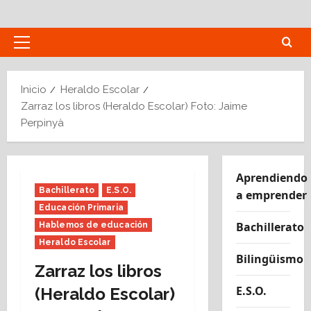
Saltar
al
contenido
Menú
principal
Inicio
Heraldo Escolar
Zarraz los libros (Heraldo Escolar) Foto: Jaime
Perpinyà
Aprendiendo
Bachillerato
E.S.O.
a emprender
Educación Primaria
Bachillerato
Hablemos de educación
Heraldo Escolar
Bilingüismo
Zarraz los libros
E.S.O.
(Heraldo Escolar)