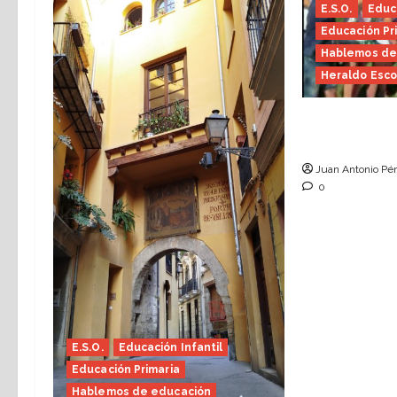
E.S.O.
Educa
Educación Pr
Hablemos de
Heraldo Esco
Hace falta 
Escolar)
Juan Antonio Pér
0
E.S.O.
Educación Infantil
Educación Primaria
Hablemos de educación