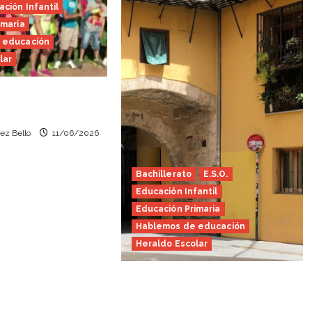
ción Infantil
imaria
 educación
lar
valor (Heraldo
ez Bello
11/06/2026
Bachillerato
E.S.O.
Educación Infantil
Educación Primaria
Hablemos de educación
Heraldo Escolar
Tutoría, istmo contigo
(Heraldo Escolar)