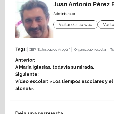
Juan Antonio Pérez 
Administrator
Visitar el sitio web
Ver t
Tags:
CEIP "El Justicia de Aragón"
Organización escolar
Ti
N
Anterior:
A María Iglesias, todavía su mirada.
a
Siguiente:
v
Vídeo escolar: «Los tiempos escolares y el
alone)».
e
g
Deja una respuesta