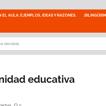
N EL AULA: EJEMPLOS, IDEAS Y RAZONES.
.BILINGÜIS
va decidida.
nidad educativa
 lectura
0