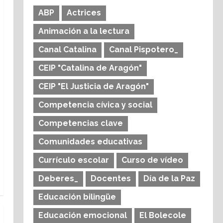
ABP
Actrices
Animación a la lectura
Canal Catalina
Canal Pispotero_
CEIP "Catalina de Aragón"
CEIP "El Justicia de Aragón"
Competencia cívica y social
Competencias clave
Comunidades educativas
Currículo escolar
Curso de vídeo
Deberes_
Docentes
Día de la Paz
Educación bilingüe
Educación emocional
El Bolecole