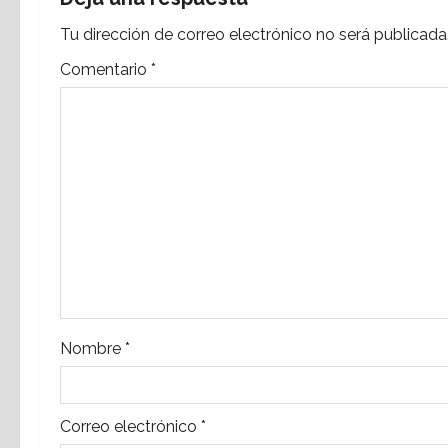
a
Tu dirección de correo electrónico no será publicada
c
Comentario
*
i
ó
n
d
e
e
n
Nombre
*
t
r
Correo electrónico
*