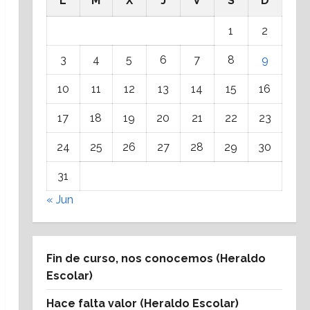
L
M
X
J
V
S
D
1
2
3
4
5
6
7
8
9
10
11
12
13
14
15
16
17
18
19
20
21
22
23
24
25
26
27
28
29
30
31
« Jun
Fin de curso, nos conocemos (Heraldo
Escolar)
Hace falta valor (Heraldo Escolar)