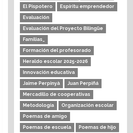
El Pispotero
Espíritu emprendedor
Evaluación
Evaluación del Proyecto Bilingüe
Familias_
Formación del profesorado
Heraldo escolar 2025-2026
Innovación educativa
Jaime Perpinyà
Juan Perpiñá
Mercadillo de cooperativas
Metodología
Organización escolar
Poemas de amigo
Poemas de escuela
Poemas de hijo