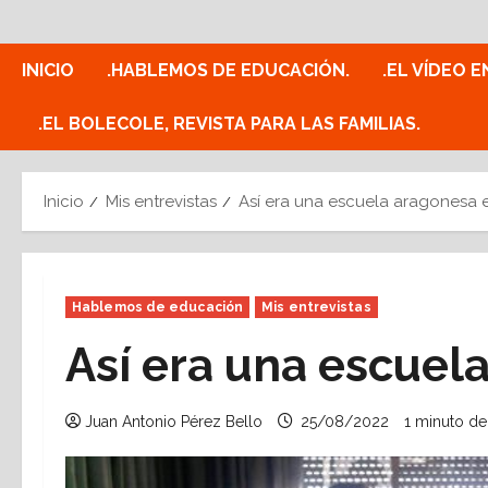
Saltar
al
contenido
INICIO
.HABLEMOS DE EDUCACIÓN.
.EL VÍDEO E
.EL BOLECOLE, REVISTA PARA LAS FAMILIAS.
Inicio
Mis entrevistas
Así era una escuela aragonesa 
Hablemos de educación
Mis entrevistas
Así era una escuel
Juan Antonio Pérez Bello
25/08/2022
1 minuto de