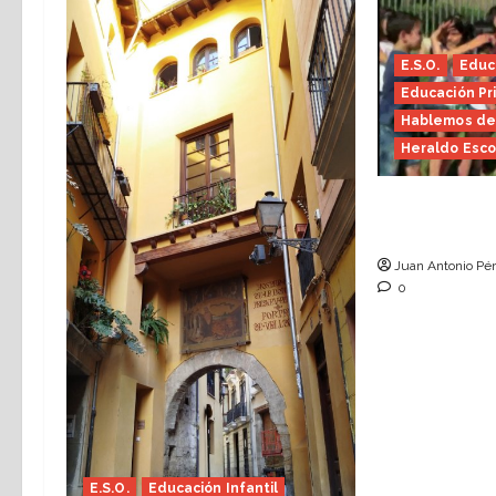
E.S.O.
Educa
Educación Pr
Hablemos de
Heraldo Esco
Hace falta 
Escolar)
Juan Antonio Pér
0
E.S.O.
Educación Infantil