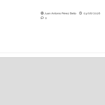
Tutoría, istmo contigo
(Heraldo Escolar)
Juan Antonio Pérez Bello
03/06/2026
0