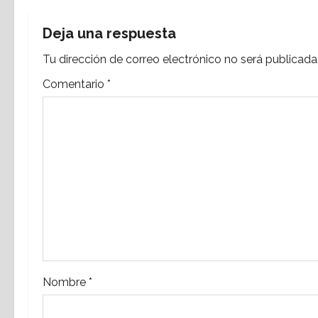
g
Deja una respuesta
a
Tu dirección de correo electrónico no será publicada
c
Comentario
*
i
ó
n
d
e
e
Nombre
*
n