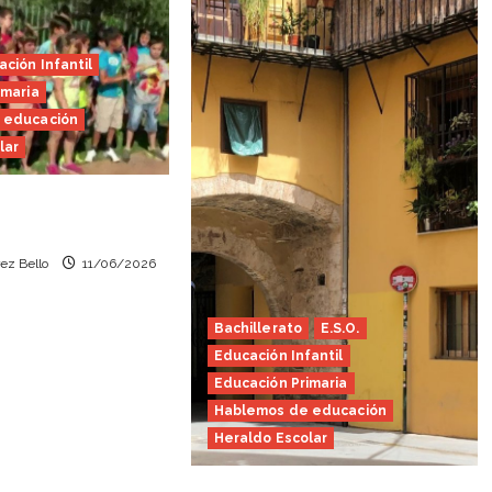
ción Infantil
imaria
 educación
lar
valor (Heraldo
ez Bello
11/06/2026
Bachillerato
E.S.O.
Educación Infantil
Educación Primaria
Hablemos de educación
Heraldo Escolar