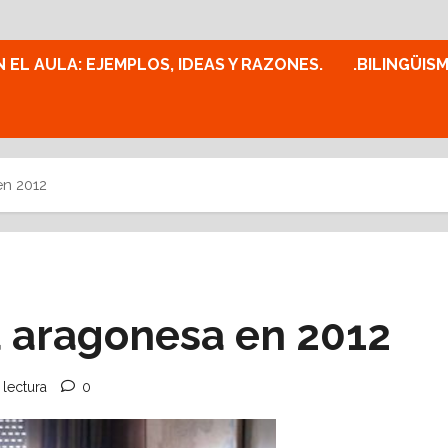
N EL AULA: EJEMPLOS, IDEAS Y RAZONES.
.BILINGÜIS
en 2012
a aragonesa en 2012
 lectura
0