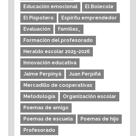
Educación emocional
El Bolecole
El Pispotero
Espíritu emprendedor
Evaluación
Familias_
Formación del profesorado
Heraldo escolar 2025-2026
Innovación educativa
Jaime Perpinyà
Juan Perpiñá
Mercadillo de cooperativas
Metodología
Organización escolar
Poemas de amigo
Poemas de escuela
Poemas de hijo
Profesorado