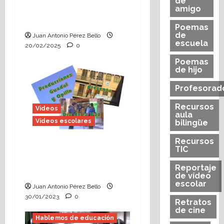
de
narración (Heraldo
amigo
Escolar)
Poemas
de
Juan Antonio Pérez Bello
escuela
20/02/2025
0
Poemas
de hijo
Profesorad
Recursos
Videos
aula
Vídeos escolares
bilingüe
Recursos
Hoy se celebra la 30ª
TIC
edición del Día de la
Reportaje
Paz en Alcorisa
de vídeo
escolar
Juan Antonio Pérez Bello
30/01/2023
0
Retratos
de cine
Hablemos de educación