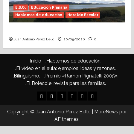
E.S.O.
Educación Primaria
Hablemos de educación
Heraldo Escolar
Confusiones curriculares (Heraldo Escolar)
Juan Antonio Pérez Bello
20/05/2026
0
Inicio
.Hablemos de educación.
.El vídeo en el aula: ejemplos, ideas y razones.
.Bilingüismo.
.Premio «Ramón Pignatelli 2005».
.El Bolecole, revista para las familias.
Inicio
.Hablemos
.El
.Bilingüismo.
.Premio
.El
de
vídeo
«Ramón
Bolecole,
Copyright © Juan Antonio Pérez Bello
|
MoreNews
por
educación.
en
Pignatelli
revista
AF themes.
el
2005».
para
aula:
las