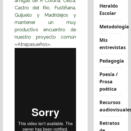
amigas de A Coruña, Cieza,
Heraldo
Castro del Río, Fustiñana,
Escolar
Guijuelo y Madridejos y
mantener un muy
Metodología
productivo encuentro de
nuestro proyecto común
Mis
«Atrapasueños»
.
entrevistas
Pedagogía
Poesía /
Prosa
poética
Recursos
audiovisuale
Retratos
de