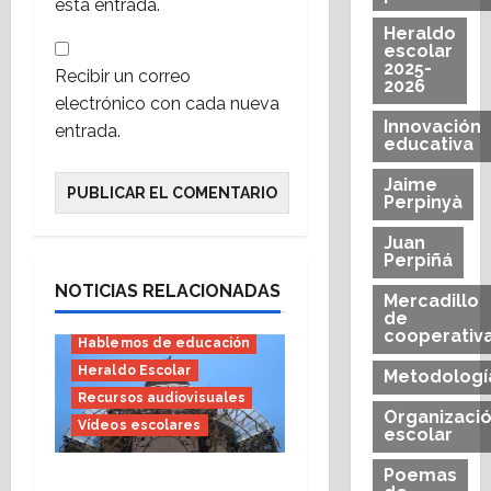
esta entrada.
Heraldo
escolar
2025-
Recibir un correo
2026
electrónico con cada nueva
Innovación
entrada.
educativa
Jaime
Perpinyà
Juan
Perpiñá
Bachillerato
E.S.O.
Educación Infantil
NOTICIAS RELACIONADAS
Mercadillo
Educación Primaria
de
cooperativ
Hablemos de educación
Heraldo Escolar
Metodologí
Recursos audiovisuales
Organizaci
Vídeos escolares
escolar
Poemas
El vídeo, narrador y