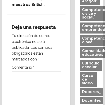
a
Aragón"
maestros British.
Competenc
c
cívica y
social
i
Competenc
Deja una respuesta
emprended
ó
Tu dirección de correo
Competenc
n
electrónico no será
clave
publicada.
Los campos
d
Comunidad
obligatorios están
educativas
marcados con
*
e
Currículo
escolar
Comentario
*
e
Curso
de
n
vídeo
t
Deberes_
r
Docentes