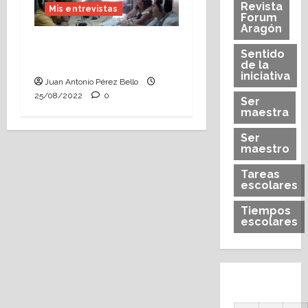
Revista
Mis entrevistas
Forum
Aragón
Así era una escuela
Sentido
aragonesa en 2012
de la
iniciativa
Juan Antonio Pérez Bello
25/08/2022
0
Ser
maestra
Ser
maestro
Tareas
escolares
Tiempos
escolares