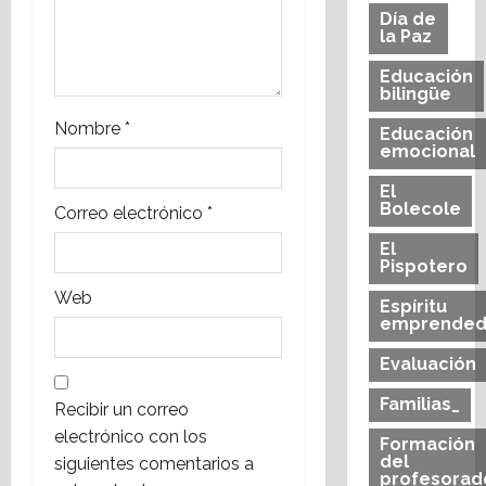
a
Día de
la Paz
d
Educación
bilingüe
a
Nombre
*
Educación
emocional
s
El
Bolecole
Correo electrónico
*
El
Pispotero
Web
Espíritu
emprended
Evaluación
Familias_
Recibir un correo
electrónico con los
Formación
del
siguientes comentarios a
profesorad