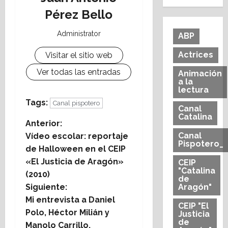
Pérez Bello
Administrator
ABP
Actrices
Visitar el sitio web
Ver todas las entradas
Animación
a la
lectura
Tags:
Canal pispotero
Canal
Catalina
N
Anterior:
Canal
Vídeo escolar: reportaje
Pispotero_
a
de Halloween en el CEIP
«El Justicia de Aragón»
CEIP
v
"Catalina
(2010)
de
e
Siguiente:
Aragón"
Mi entrevista a Daniel
CEIP "El
g
Polo, Héctor Milián y
Justicia
de
Manolo Carrillo,