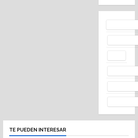
Bluesky
Facebo
X
Whats
Thread
Telegr
TE PUEDEN INTERESAR