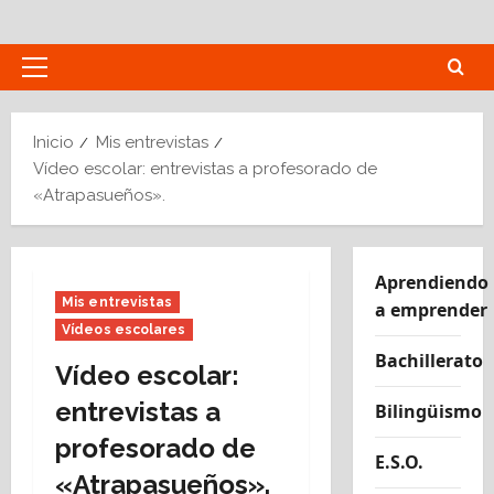
Saltar
al
contenido
Menú
principal
Inicio
Mis entrevistas
Vídeo escolar: entrevistas a profesorado de
«Atrapasueños».
Aprendiendo
Mis entrevistas
a emprender
Vídeos escolares
Bachillerato
Vídeo escolar:
entrevistas a
Bilingüismo
profesorado de
E.S.O.
«Atrapasueños».