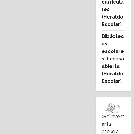
curricula
res
(Heraldo
Escolar)
Bibliotec
as
escolare
s, la casa
abierta
(Heraldo
Escolar)
(Re)invent
ar la
escuela