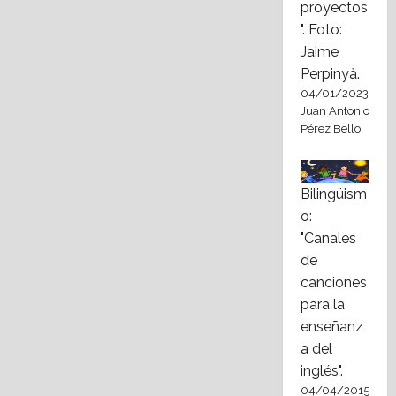
proyectos
". Foto:
Jaime
Perpinyà.
04/01/2023
Juan Antonio
Pérez Bello
Bilingüism
o:
"Canales
de
canciones
para la
enseñanz
a del
inglés".
04/04/2015