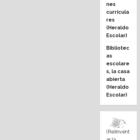
nes
curricula
res
(Heraldo
Escolar)
Bibliotec
as
escolare
s, la casa
abierta
(Heraldo
Escolar)
(Re)invent
ar la