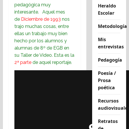
pedagógica muy
Heraldo
interesante. Aquel mes
Escolar
de
Diciembre de 1993
nos
Metodología
trajo muchas cosas, entre
ellas un trabajo muy bien
Mis
hecho por los alumnos y
entrevistas
alumnas de 8º de EGB en
su Taller de Vídeo. Esta es la
Pedagogía
2ª parte
de aquel reportaje.
Poesía /
Prosa
poética
Recursos
audiovisuale
Retratos
de