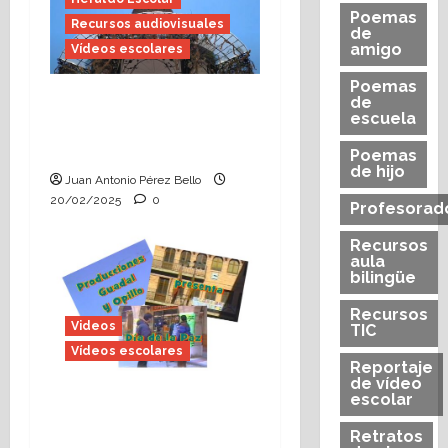
Poemas
Recursos audiovisuales
de
amigo
Vídeos escolares
Poemas
El vídeo, narrador y
de
escuela
narración (Heraldo
Escolar)
Poemas
de hijo
Juan Antonio Pérez Bello
20/02/2025
0
Profesorad
Recursos
aula
bilingüe
Recursos
Videos
TIC
Vídeos escolares
Reportaje
de vídeo
escolar
Hoy se celebra la 30ª
edición del Día de la
Retratos