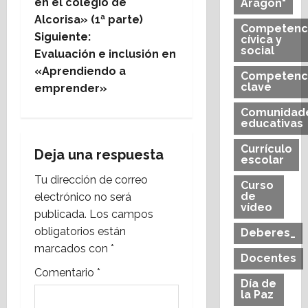
en el colegio de
Aragón"
v
Alcorisa» (1ª parte)
Competenc
e
Siguiente:
cívica y
social
Evaluación e inclusión en
g
«Aprendiendo a
Competenc
clave
emprender»
a
Comunidad
c
educativas
Currículo
i
Deja una respuesta
escolar
Tu dirección de correo
ó
Curso
de
electrónico no será
vídeo
n
publicada.
Los campos
obligatorios están
Deberes_
d
marcados con
*
Docentes
e
Comentario
*
Día de
la Paz
e