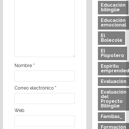
Educación
n
bilingüe
t
Educación
emocional
r
El
Bolecole
a
El
Pispotero
d
Nombre
*
Espíritu
a
emprended
s
Evaluación
Correo electrónico
*
Evaluación
del
Proyecto
Bilingüe
Web
Familias_
Formación