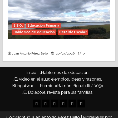
E.S.O.
Educación Primaria
Hablemos de educación
Heraldo Escolar
Confusiones curriculares (Heraldo Escolar)
Juan Antonio Pérez Bello
20/05/2026
0
Inicio
.Hablemos de educación.
.El vídeo en el aula: ejemplos, ideas y razones.
.Bilingüismo.
.Premio «Ramón Pignatelli 2005».
.El Bolecole, revista para las familias.
Inicio
.Hablemos
.El
.Bilingüismo.
.Premio
.El
de
vídeo
«Ramón
Bolecole,
Copyright © Juan Antonio Pérez Bello
|
MoreNews
por