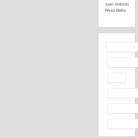
Juan Antonio
Pérez Bello
Bluesky
Facebo
X
Whats
Thread
Telegr