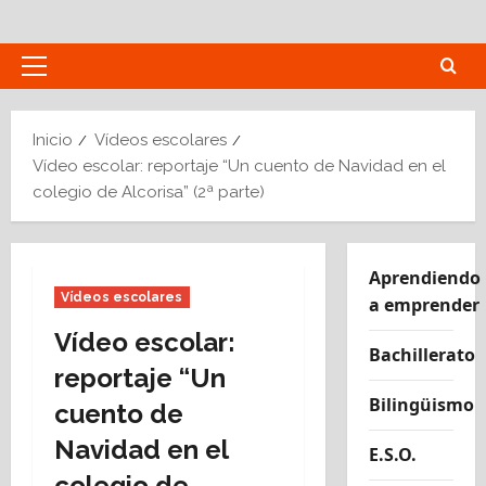
Saltar
al
contenido
Menú
principal
Inicio
Vídeos escolares
Vídeo escolar: reportaje “Un cuento de Navidad en el
colegio de Alcorisa” (2ª parte)
Aprendiendo
Vídeos escolares
a emprender
Vídeo escolar:
Bachillerato
reportaje “Un
Bilingüismo
cuento de
Navidad en el
E.S.O.
colegio de