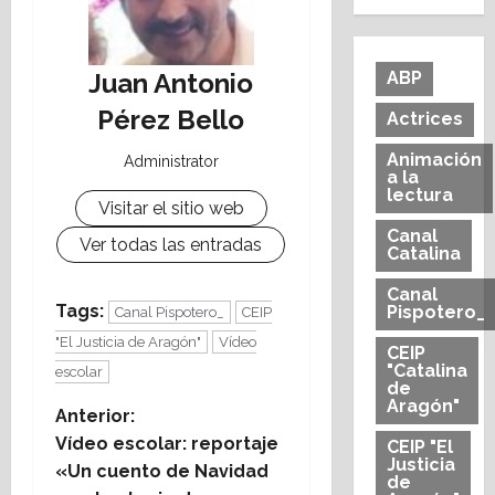
Juan Antonio
ABP
Pérez Bello
Actrices
Animación
Administrator
a la
lectura
Visitar el sitio web
Canal
Ver todas las entradas
Catalina
Canal
Tags:
Pispotero_
Canal Pispotero_
CEIP
"El Justicia de Aragón"
Vídeo
CEIP
"Catalina
escolar
de
Aragón"
N
Anterior:
Vídeo escolar: reportaje
CEIP "El
a
Justicia
«Un cuento de Navidad
de