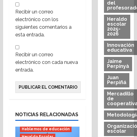
del
profesorad
Recibir un correo
Heraldo
electrónico con los
escolar
siguientes comentarios a
2025-
2026
esta entrada.
Innovación
educativa
Recibir un correo
Jaime
electrónico con cada nueva
Perpinyà
entrada.
Juan
Perpiñá
Mercadillo
de
cooperativ
Bachillerato
E.S.O.
Educación Infantil
NOTICIAS RELACIONADAS
Metodologí
Educación Primaria
Organizaci
Hablemos de educación
escolar
Heraldo Escolar