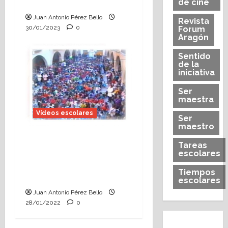
Paz en Alcorisa
de cine
Juan Antonio Pérez Bello
Revista
30/01/2023
0
Forum
Aragón
Sentido
de la
iniciativa
Ser
maestra
Vídeos escolares
Ser
maestro
El Día de la Paz en
Tareas
Alcorisa, un símbolo de
escolares
la educación
Tiempos
aragonesa
escolares
Juan Antonio Pérez Bello
28/01/2022
0