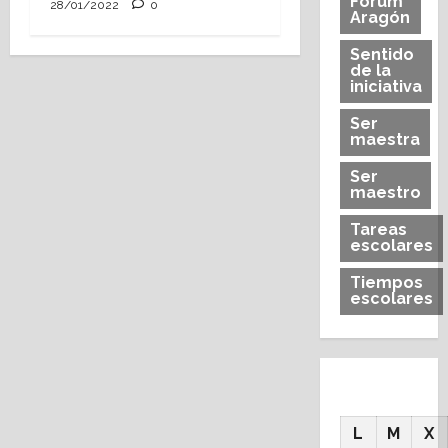
Forum
28/01/2022
0
Aragón
Sentido
de la
iniciativa
Ser
maestra
Ser
maestro
Tareas
escolares
Tiempos
escolares
L
M
X