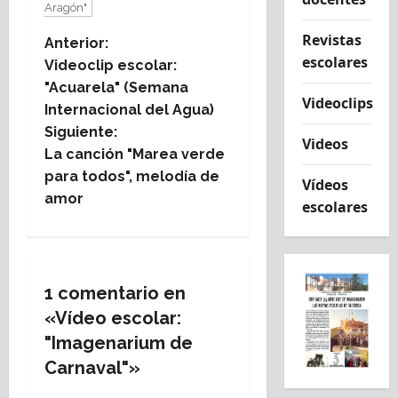
Aragón"
Revistas
N
Anterior:
escolares
Videoclip escolar:
a
"Acuarela" (Semana
Videoclips
Internacional del Agua)
v
Siguiente:
Videos
e
La canción "Marea verde
para todos", melodía de
Vídeos
g
amor
escolares
a
c
1 comentario en
i
«
Vídeo escolar:
ó
"Imagenarium de
Carnaval"
»
n