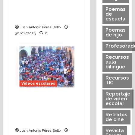
Hoy se celebra la 30ª
Poemas
edición del Día de la
de
Paz en Alcorisa
escuela
Juan Antonio Pérez Bello
Poemas
30/01/2023
0
de hijo
Profesorad
Recursos
aula
bilingüe
Recursos
TIC
Vídeos escolares
Reportaje
de vídeo
El Día de la Paz en
escolar
Alcorisa, un símbolo de
la educación
Retratos
de cine
aragonesa
Revista
Juan Antonio Pérez Bello