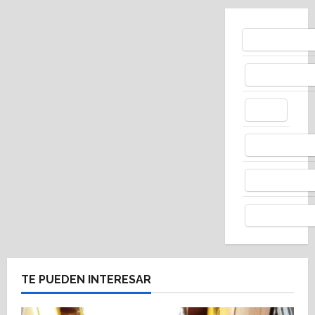
Bluesky
Facebo
X
Whats
Thread
Telegr
TE PUEDEN INTERESAR