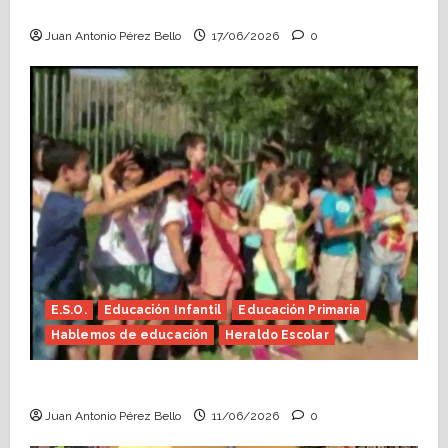
Escolar)
Juan Antonio Pérez Bello
17/06/2026
0
E.S.O.
Educación Infantil
Educación Primaria
Hablemos de educación
Heraldo Escolar
Hace falta valor (Heraldo Escolar)
Juan Antonio Pérez Bello
11/06/2026
0