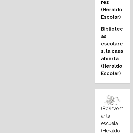
res
(Heraldo
Escolar)
Bibliotec
as
escolare
s, la casa
abierta
(Heraldo
Escolar)
(Re)invent
ar la
escuela
(Heraldo