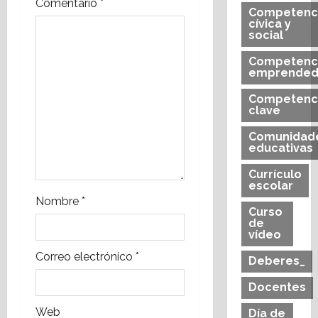
Comentario
*
Competenc
cívica y
social
Competenc
emprended
Competenc
clave
Comunidad
educativas
Currículo
escolar
Nombre
*
Curso
de
vídeo
Correo electrónico
*
Deberes_
Docentes
Web
Día de