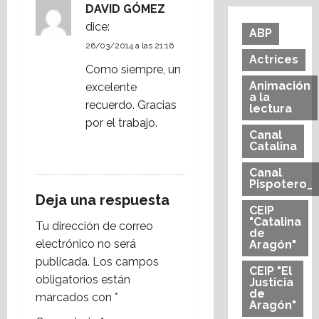
DAVID GÓMEZ
d
dice:
ABP
e
26/03/2014 a las 21:16
Actrices
Como siempre, un
e
Animación
excelente
a la
n
recuerdo. Gracias
lectura
por el trabajo.
t
Canal
Catalina
RESPONDER
r
Canal
Pispotero_
a
Deja una respuesta
CEIP
"Catalina
d
Tu dirección de correo
de
electrónico no será
Aragón"
a
publicada.
Los campos
CEIP "El
obligatorios están
Justicia
s
de
marcados con
*
Aragón"