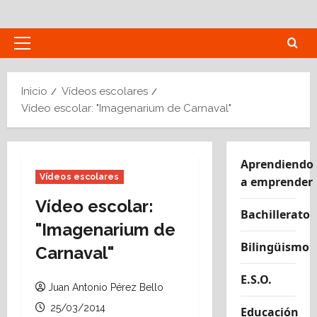
Saltar
al
contenido
Menú
principal
Inicio
Vídeos escolares
Vídeo escolar: "Imagenarium de Carnaval"
Aprendiendo
Vídeos escolares
a emprender
Vídeo escolar:
Bachillerato
"Imagenarium de
Bilingüismo
Carnaval"
E.S.O.
Juan Antonio Pérez Bello
25/03/2014
Educación