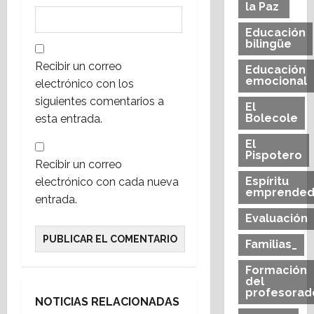
la Paz
Educación
bilingüe
Recibir un correo
Educación
emocional
electrónico con los
siguientes comentarios a
El
Bolecole
esta entrada.
El
Pispotero
Recibir un correo
Espíritu
electrónico con cada nueva
emprended
entrada.
Evaluación
Familias_
Formación
del
Bachillerato
E.S.O.
profesorad
Educación Infantil
NOTICIAS RELACIONADAS