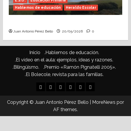
E.S.O.
Educación Primaria
Hablemos de educación
Heraldo Escolar
Confusiones curriculares (Heraldo Escolar)
Juan Antonio Pérez Bello
20/05/2026
0
Inicio
.Hablemos de educación.
.El vídeo en el aula: ejemplos, ideas y razones.
.Bilingüismo.
.Premio «Ramón Pignatelli 2005».
.El Bolecole, revista para las familias.
Inicio
.Hablemos
.El
.Bilingüismo.
.Premio
.El
de
vídeo
«Ramón
Bolecole,
Copyright © Juan Antonio Pérez Bello
|
MoreNews
por
educación.
en
Pignatelli
revista
AF themes.
el
2005».
para
aula:
las
ejemplos,
familias.