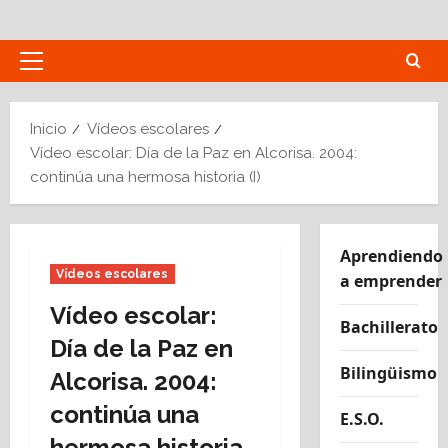
Saltar
al
contenido
Menú
principal
Inicio
Vídeos escolares
Vídeo escolar: Día de la Paz en Alcorisa. 2004:
continúa una hermosa historia (I)
Aprendiendo
Vídeos escolares
a emprender
Vídeo escolar:
Bachillerato
Día de la Paz en
Bilingüismo
Alcorisa. 2004:
continúa una
E.S.O.
hermosa historia