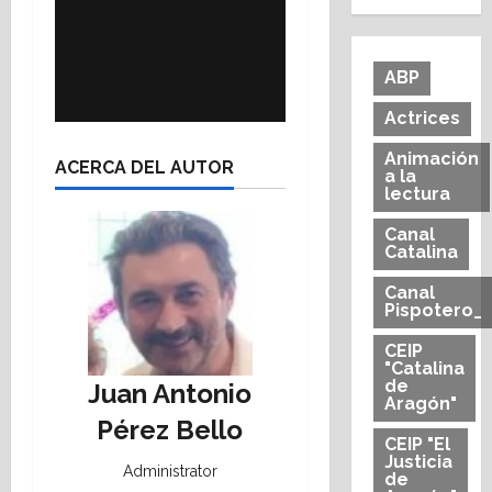
ABP
Actrices
Animación
ACERCA DEL AUTOR
a la
lectura
Canal
Catalina
Canal
Pispotero_
CEIP
"Catalina
de
Juan Antonio
Aragón"
Pérez Bello
CEIP "El
Justicia
Administrator
de