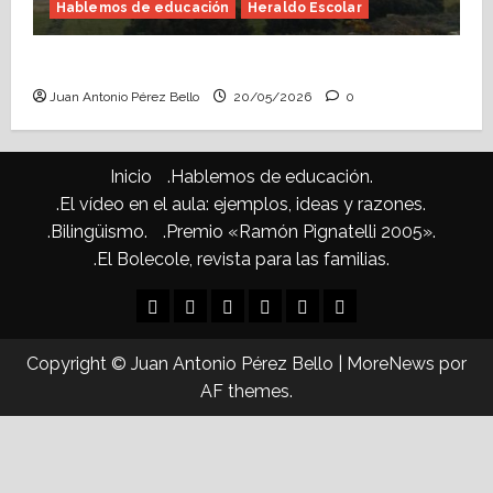
Hablemos de educación
Heraldo Escolar
Confusiones curriculares (Heraldo Escolar)
Juan Antonio Pérez Bello
20/05/2026
0
Inicio
.Hablemos de educación.
.El vídeo en el aula: ejemplos, ideas y razones.
.Bilingüismo.
.Premio «Ramón Pignatelli 2005».
.El Bolecole, revista para las familias.
Inicio
.Hablemos
.El
.Bilingüismo.
.Premio
.El
de
vídeo
«Ramón
Bolecole,
Copyright © Juan Antonio Pérez Bello
|
MoreNews
por
educación.
en
Pignatelli
revista
AF themes.
el
2005».
para
aula:
las
ejemplos,
familias.