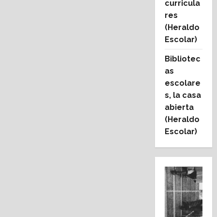
curricula
res
(Heraldo
Escolar)
Bibliotec
as
escolare
s, la casa
abierta
(Heraldo
Escolar)