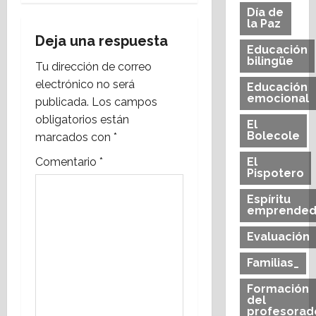
Día de
i
la Paz
Deja una respuesta
Educación
ó
bilingüe
Tu dirección de correo
n
electrónico no será
Educación
emocional
publicada.
Los campos
d
obligatorios están
El
Bolecole
marcados con
*
e
Comentario
*
El
e
Pispotero
n
Espíritu
emprended
t
Evaluación
r
Familias_
a
Formación
del
profesorad