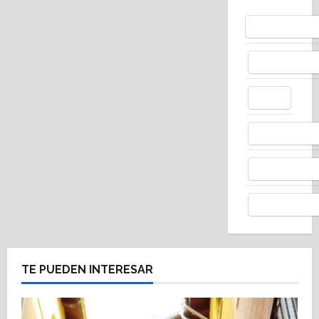
Bluesky
Facebo
X
Whats
Thread
Telegr
TE PUEDEN INTERESAR