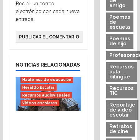
de
Recibir un correo
amigo
electrónico con cada nueva
Poemas
entrada.
de
escuela
Poemas
de hijo
Profesorad
Bachillerato
E.S.O.
Educación Infantil
NOTICIAS RELACIONADAS
Recursos
aula
Educación Primaria
bilingüe
Hablemos de educación
Heraldo Escolar
Recursos
TIC
Recursos audiovisuales
Vídeos escolares
Reportaje
de vídeo
escolar
El vídeo, narrador y
Retratos
narración (Heraldo
de cine
Escolar)