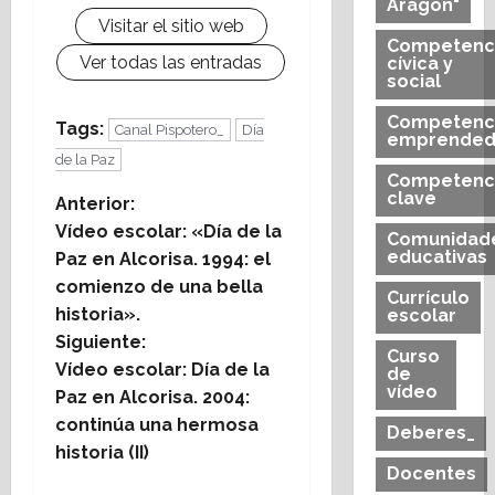
Aragón"
Visitar el sitio web
Competenc
Ver todas las entradas
cívica y
social
Competenc
Tags:
Canal Pispotero_
Día
emprended
de la Paz
Competenc
clave
N
Anterior:
Vídeo escolar: «Día de la
Comunidad
a
educativas
Paz en Alcorisa. 1994: el
comienzo de una bella
v
Currículo
historia».
escolar
e
Siguiente:
Curso
Vídeo escolar: Día de la
de
g
vídeo
Paz en Alcorisa. 2004:
continúa una hermosa
Deberes_
a
historia (II)
Docentes
c