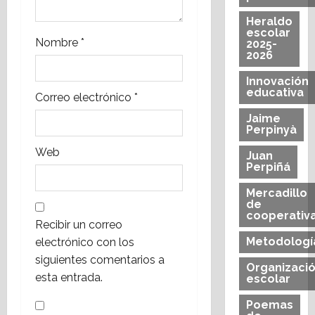
d
Heraldo
a
escolar
Nombre
*
2025-
2026
s
Innovación
educativa
Correo electrónico
*
Jaime
Perpinyà
Web
Juan
Perpiñá
Mercadillo
de
cooperativ
Recibir un correo
Metodologí
electrónico con los
siguientes comentarios a
Organizaci
esta entrada.
escolar
Poemas