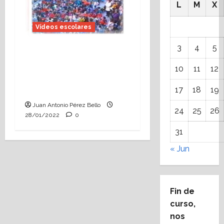
L
M
X
Vídeos escolares
3
4
5
El Día de la Paz en
Alcorisa, un símbolo de
10
11
12
la educación
17
18
19
aragonesa
Juan Antonio Pérez Bello
24
25
26
28/01/2022
0
31
« Jun
Fin de
curso,
nos