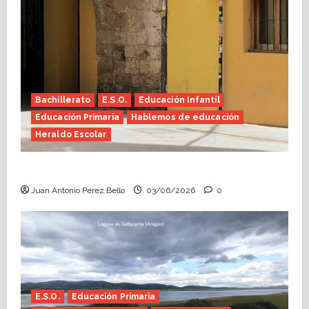
Bachillerato
E.S.O.
Educación Infantil
Educación Primaria
Hablemos de educación
Heraldo Escolar
Tutoría, istmo contigo (Heraldo Escolar)
Juan Antonio Pérez Bello
03/06/2026
0
E.S.O.
Educación Primaria