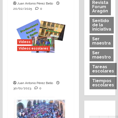
Revista
Juan Antonio Pérez Bello
Forum
20/02/2025
0
Aragón
Sentido
de la
iniciativa
Ser
Videos
maestra
Vídeos escolares
Ser
maestro
Hoy se celebra la 30ª
Tareas
edición del Día de la
escolares
Paz en Alcorisa
Tiempos
Juan Antonio Pérez Bello
escolares
30/01/2023
0