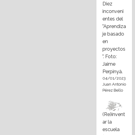
Diez
inconveni
entes del
"Aprendiza
je basado
en
proyectos
". Foto:
Jaime
Perpinyà.
04/01/2023
Juan Antonio
Pérez Bello
(Re)invent
ar la
escuela