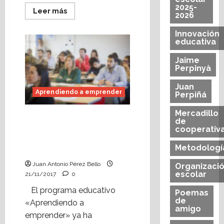
2025-
Leer
Leer más
2026
más
acerca
de
Innovación
¿Qué
educativa
es
una
Jaime
competencia
clave?
Perpinyà
Juan
Aprendiendo a emprender
Perpiñá
Mercadillo
Aprendiendo a
de
emprender: 5 hechos
cooperativ
que acompañan el
Metodologí
programa (I)
Juan Antonio Pérez Bello
Organizaci
escolar
21/11/2017
0
El programa educativo
Poemas
de
«Aprendiendo a
amigo
emprender» ya ha