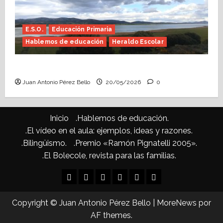
E.S.O.
Educación Primaria
Hablemos de educación
Heraldo Escolar
Confusiones curriculares (Heraldo Escolar)
Juan Antonio Pérez Bello
20/05/2026
0
Inicio
.Hablemos de educación.
.El vídeo en el aula: ejemplos, ideas y razones.
.Bilingüismo.
.Premio «Ramón Pignatelli 2005».
.El Bolecole, revista para las familias.
Inicio
.Hablemos
.El
.Bilingüismo.
.Premio
.El
de
vídeo
«Ramón
Bolecole,
Copyright © Juan Antonio Pérez Bello
|
MoreNews
por
educación.
en
Pignatelli
revista
AF themes.
el
2005».
para