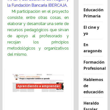
la Fundación Bancaria IBERCAJA.
Educación
Mi participación en el proyecto
Primaria
consiste, entre otras cosas, en
elaborar y desarrollar una serie de
El cine y
recursos pedagógicos que sirvan
yo
de apoyo al profesorado y
recojan los principios
En
metodológicos y organizativos
aragonés
del mismo.
Formación
Profesional
Hablemos
de
Aprendiendo a emprender
educación
«Aprendiendo a
Heraldo
emprender» nos ayuda a
Escolar
crecer en comunidad.