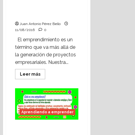
emprender: el sentido
de la iniciativa y el
espíritu emprendedor.
Juan Antonio Pérez Bello
11/08/2016
0
El emprendimiento es un
término que va más allá de
la generación de proyectos
empresariales. Nuestra...
Leer
Leer más
más
acerca
de
Aprendiendo
a
emprender:
el
sentido
de
Aprendiendo a emprender
la
iniciativa
y
Aprendiendo a
el
espíritu
emprender: las