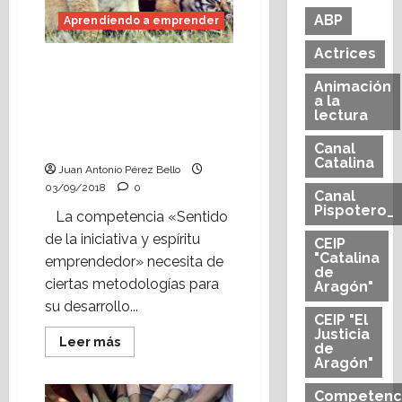
ABP
Aprendiendo a emprender
Actrices
Aprendiendo a
emprender: Contribuir al
Animación
a la
desarrollo del sentido
lectura
de la iniciativa y el
espíritu emprendedor
Canal
Catalina
Juan Antonio Pérez Bello
03/09/2018
0
Canal
Pispotero_
La competencia «Sentido
de la iniciativa y espíritu
CEIP
"Catalina
emprendedor» necesita de
de
ciertas metodologías para
Aragón"
su desarrollo...
CEIP "El
Justicia
Leer
Leer más
de
más
Aragón"
acerca
de
Aprendiendo
Competenc