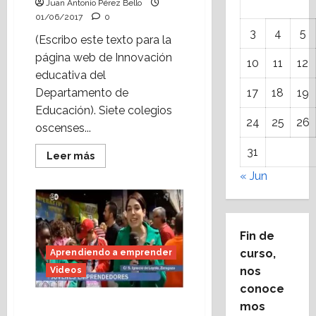
Juan Antonio Pérez Bello
01/06/2017
0
3
4
5
(Escribo este texto para la
página web de Innovación
10
11
12
educativa del
Departamento de
17
18
19
Educación). Siete colegios
24
25
26
oscenses...
31
Leer
Leer más
más
acerca
« Jun
de
“Aprendiendo
a
emprender”:
mercadillo
de
Fin de
cooperativas
curso,
Aprendiendo a emprender
escolares
en
nos
Videos
Huesca.
conoce
Vídeo: Reportaje del
mos