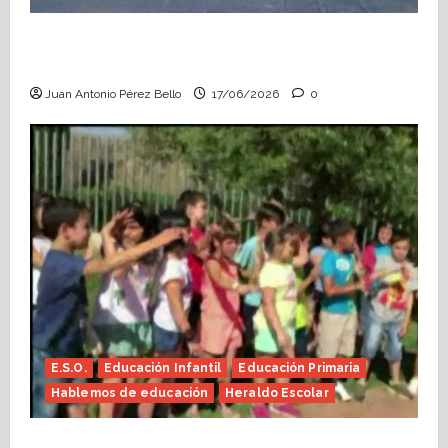
Fin de curso, nos conocemos (Heraldo
Escolar)
Juan Antonio Pérez Bello
17/06/2026
0
E.S.O.
Educación Infantil
Educación Primaria
Hablemos de educación
Heraldo Escolar
Hace falta valor (Heraldo Escolar)