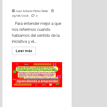
emprendedor.
competencias clave.
Juan Antonio Pérez Bello
09/08/2016
0
Para entender mejor a qué
nos referimos cuando
hablamos del sentido de la
iniciativa y el...
Leer
Leer más
más
acerca
de
Aprendiendo
a
emprender:
las
competencias
clave.
Aprendiendo a emprender
Aprendiendo a
emprender: «Un
proyecto de todos para