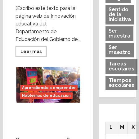
(Escribo este texto para la
Sentido
de la
página web de Innovación
iniciativa
educativa del
Ser
Departamento de
maestra
Educación del Gobierno de...
Ser
Leer
Leer más
maestro
más
acerca
Tareas
de
escolares
«Aprendiendo
a
emprender»:
Tiempos
se
escolares
celebra
Aprendiendo a emprender
una
nueva
Hablemos de educación
edición
del
mercadillo
“Aprendiendo a
de
cooperativas
emprender”: mercadillo
escolares
de cooperativas
en
L
M
X
Zaragoza.
escolares en Huesca.