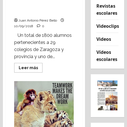
«Aprendiendo a
Revistas
emprender con
escolares
Ibercaja»
Juan Antonio Pérez Bello
Videoclips
10/09/2018
0
Un total de 1800 alumnos
Videos
pertenecientes a 29
colegios de Zaragoza y
Vídeos
provincia y uno de...
escolares
Leer
Leer más
más
acerca
de
Mercadillo
de
cooperativas
en
«Aprendiendo
a
emprender
con
Ibercaja»