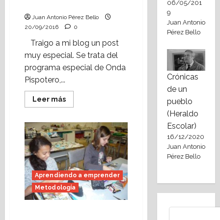
06/05/201
Pispotero.
9
Juan Antonio Pérez Bello
Juan Antonio
20/09/2016
0
Pérez Bello
Traigo a mi blog un post
muy especial. Se trata del
programa especial de Onda
Crónicas
Pispotero,...
de un
Leer
Leer más
pueblo
más
acerca
(Heraldo
de
Escolar)
Aprendiendo
a
16/12/2020
emprender:
Juan Antonio
programa
de
Pérez Bello
radio
de
Onda
Aprendiendo a emprender
Pispotero.
Metodología
Aprendizaje
Bluesky