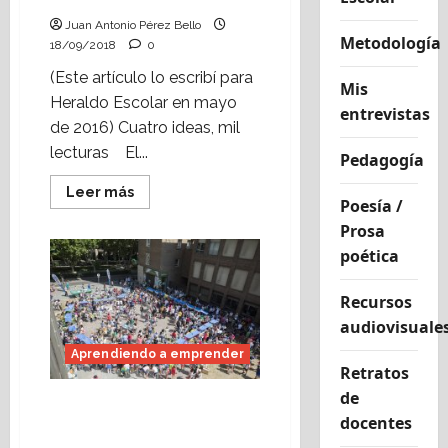
Juan Antonio Pérez Bello
Metodología
18/09/2018
0
(Este artículo lo escribí para
Mis
Heraldo Escolar en mayo
entrevistas
de 2016) Cuatro ideas, mil
lecturas El...
Pedagogía
Leer
Leer más
Poesía /
más
acerca
Prosa
de
«Aprendiendo
poética
a
emprender»
nos
Recursos
ayuda
a
audiovisuale
crecer
en
Aprendiendo a emprender
comunidad.
Retratos
de
Mercadillo de
docentes
cooperativas en