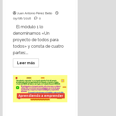
proyecto de todos para
todos: las familias” (III).
Juan Antonio Pérez Bello
05/08/2016
0
El módulo 1 lo
denominamos «Un
proyecto de todos para
todos» y consta de cuatro
partes:...
Leer
Leer más
más
acerca
de
Aprendiendo
a
emprender:
“Un
proyecto
de
Aprendiendo a emprender
todos
para
todos:
Aprendiendo a
las
familias”
emprender: “Un