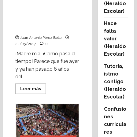
primer mercado de
(Heraldo
cooperativas escolares
Escolar)
en Aragón TV
«Aprendiendo a
Hace
emprender»
falta
Juan Antonio Pérez Bello
valor
22/05/2017
0
(Heraldo
¡Madre mía! ¡Cómo pasa el
Escolar)
tiempo! Parece que fue ayer
Tutoría,
y ya han pasado 6 años
istmo
del...
contigo
Leer
Leer más
(Heraldo
más
Escolar)
acerca
de
Vídeo:
Confusio
Reportaje
del
nes
primer
mercado
curricula
de
cooperativas
res
escolares