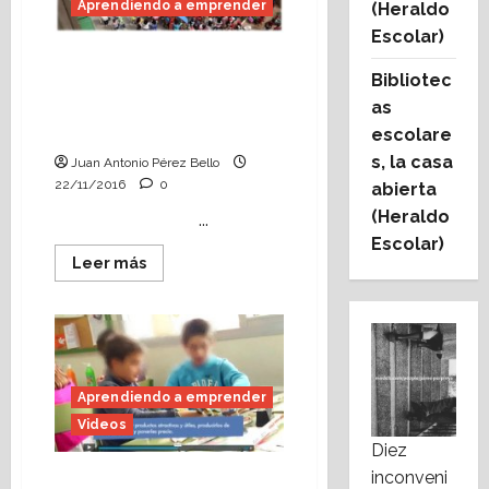
Aprendiendo a emprender
(Heraldo
en
Aragón
Escolar)
TV
«Aprendiendo
Aprendiendo a
a
Bibliotec
emprender. Mercadillo
emprender»
as
de cooperativas
escolares, junio de 2016.
escolare
s, la casa
Juan Antonio Pérez Bello
22/11/2016
0
abierta
(Heraldo
...
Escolar)
Leer
Leer más
más
acerca
de
Aprendiendo
a
emprender.
Mercadillo
de
Aprendiendo a emprender
cooperativas
escolares,
Videos
junio
de
Diez
2016.
inconveni
Vídeo: Mercado de