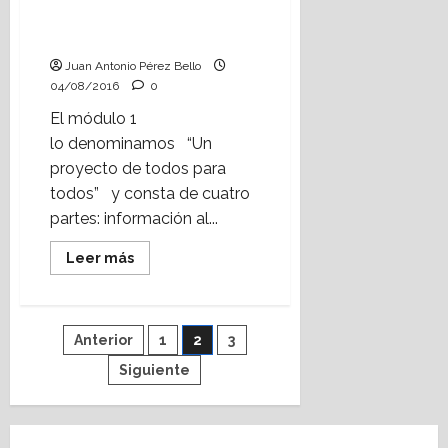
(III).
proyecto de todos para
todos: el Claustro” (II).
Juan Antonio Pérez Bello
04/08/2016
0
El módulo 1
lo denominamos “Un
proyecto de todos para
todos” y consta de cuatro
partes: información al...
Leer
Leer más
más
acerca
de
Aprendiendo
a
Paginación
Anterior
1
2
3
emprender:
“Un
proyecto
Siguiente
de
de
todos
para
entradas
todos:
el