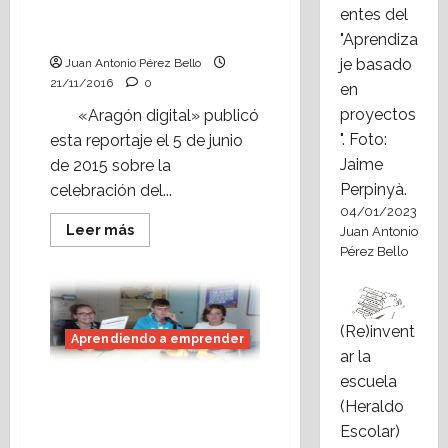
cooperativas, en
entes del
Zaragoza (2015)
"Aprendiza
je basado
Juan Antonio Pérez Bello
21/11/2016
0
en
proyectos
«Aragón digital» publicó
". Foto:
esta reportaje el 5 de junio
Jaime
de 2015 sobre la
Perpinyà.
celebración del...
04/01/2023
Leer
Leer más
Juan Antonio
más
Pérez Bello
acerca
de
Vídeo:
Mercado
de
cooperativas,
(Re)invent
Aprendiendo a emprender
en
Zaragoza
ar la
(2015)
escuela
Aprendiendo a
(Heraldo
emprender: programa
Escolar)
de radio de Onda