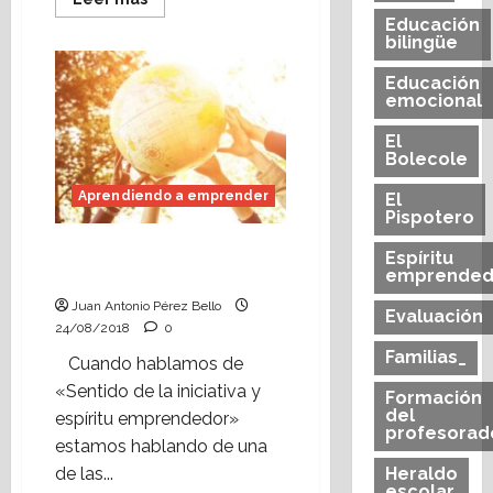
más
Educación
acerca
bilingüe
de
Aprendiendo
a
Educación
emprender:
emocional
¿Qué
es
el
El
sentido
Bolecole
de
la
Aprendiendo a emprender
iniciativa
El
y
Pispotero
el
espíritu
¿Qué es una
Espíritu
emprendedor?
emprended
competencia clave?
Juan Antonio Pérez Bello
Evaluación
24/08/2018
0
Familias_
Cuando hablamos de
«Sentido de la iniciativa y
Formación
del
espíritu emprendedor»
profesorad
estamos hablando de una
Heraldo
de las...
escolar