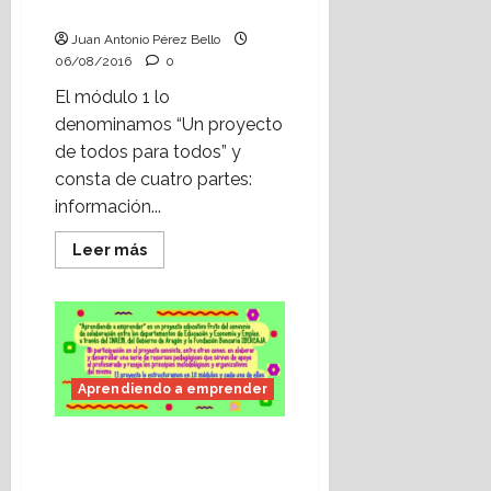
todos: el alumnado» (IV)
Juan Antonio Pérez Bello
06/08/2016
0
El módulo 1 lo
denominamos “Un proyecto
de todos para todos” y
consta de cuatro partes:
información...
Leer
Leer más
más
acerca
de
Aprendiendo
a
emprender:
«Un
proyecto
de
Aprendiendo a emprender
todos
para
todos:
Aprendiendo a
el
alumnado»
emprender: “Un
(IV)