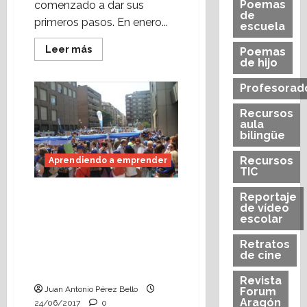
Poemas
comenzado a dar sus
de
primeros pasos. En enero...
escuela
Leer
Leer más
Poemas
más
de hijo
acerca
de
Profesorad
Aprendiendo
a
emprender:
Recursos
5
aula
hechos
bilingüe
que
acompañan
el
Recursos
Aprendiendo a emprender
programa
TIC
(I)
«Aprendiendo a
Reportaje
de vídeo
emprender»: se celebra
escolar
una nueva edición del
mercadillo de
Retratos
cooperativas escolares
de cine
en Zaragoza.
Revista
Juan Antonio Pérez Bello
Forum
Aragón
24/06/2017
0