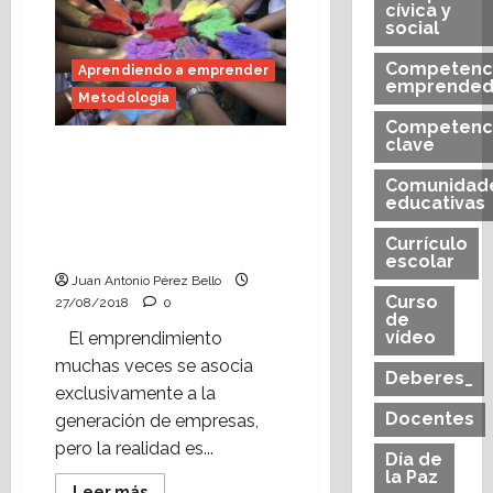
a
cívica y
emprender:
social
Contribuir
al
desarrollo
Competenc
Aprendiendo a emprender
del
emprended
sentido
Metodología
de
la
Competenc
iniciativa
clave
Aprendiendo a
y
el
emprender: ¿Qué es el
Comunidad
espíritu
sentido de la iniciativa y
educativas
emprendedor
el espíritu
Currículo
emprendedor?
escolar
Juan Antonio Pérez Bello
Curso
27/08/2018
0
de
vídeo
El emprendimiento
muchas veces se asocia
Deberes_
exclusivamente a la
Docentes
generación de empresas,
pero la realidad es...
Día de
la Paz
Leer
Leer más