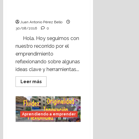
capacidades (II). La
gestión de proyectos.
Juan Antonio Pérez Bello
30/08/2016
0
Hola. Hoy seguimos con
nuestro recorrido por el
emprendimiento
reflexionando sobre algunas
ideas clave y herramientas...
Leer
Leer más
más
acerca
de
Aprendiendo
a
emprender:
las
Aprendiendo a emprender
capacidades
(II).
La
gestión
Aprendiendo a
de
emprender: las
proyectos.