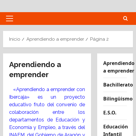
Saltar
al
contenido
Menú
principal
Inicio
Aprendiendo a emprender
Página 2
Aprendiendo
Aprendiendo a
a emprender
emprender
Bachillerato
«Aprendiendo a emprender con
Ibercaja» es un proyecto
Bilingüismo
educativo fruto del convenio de
colaboración entre los
E.S.O.
departamentos de Educación y
Educación
Economía y Empleo, a través del
Infantil
INAEM, del Gobierno de Aragón y