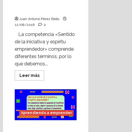
capacidades (I). La
creatividad.
Juan Antonio Pérez Bello
12/08/2016
0
La competencia «Sentido
de la iniciativa y espíritu
emprendedor» comprende
diferentes términos, por lo
que debemos...
Leer
Leer más
más
acerca
de
Aprendiendo
a
emprender:
las
capacidades
(I).
Aprendiendo a emprender
La
creatividad.
Aprendiendo a