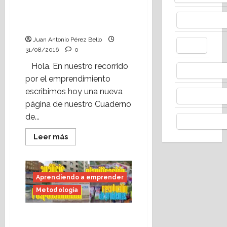
cooperativo.Aprendiend
o a emprender: las
Facebo
capacidades (III).
Juan Antonio Pérez Bello
X
31/08/2016
0
Hola. En nuestro recorrido
Whats
por el emprendimiento
escribimos hoy una nueva
Thread
página de nuestro Cuaderno
de...
Telegr
Leer
Leer más
más
acerca
de
Aprendizaje
cooperativo.Aprendiendo
Aprendiendo a emprender
a
emprender:
Metodología
las
capacidades
(III).
Aprendiendo a
emprender: las